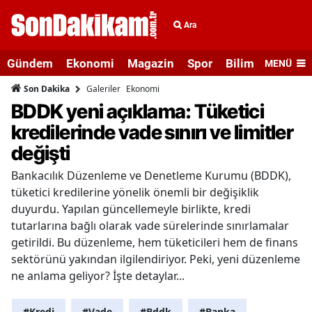
Ara
Gündem
Ekonomi
Magazin
Spor
Bilim ve Teknolo
MENÜ
Galeriler
Ekonomi
Son Dakika
BDDK yeni açıklama: Tüketici
kredilerinde vade sınırı ve limitler
değişti
Bankacılık Düzenleme ve Denetleme Kurumu (BDDK),
tüketici kredilerine yönelik önemli bir değişiklik
duyurdu. Yapılan güncellemeyle birlikte, kredi
tutarlarına bağlı olarak vade sürelerinde sınırlamalar
getirildi. Bu düzenleme, hem tüketicileri hem de finans
sektörünü yakından ilgilendiriyor. Peki, yeni düzenleme
ne anlama geliyor? İşte detaylar...
#Kredi
#Vade
#Bddk
#Banka