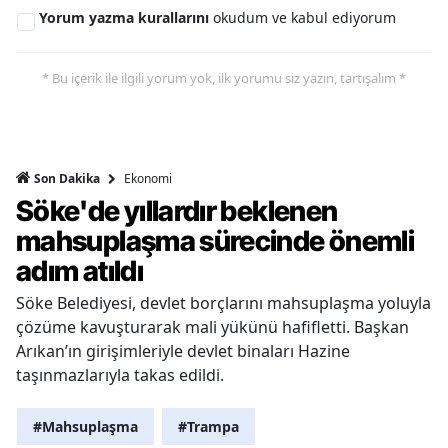
Yorum yazma kurallarını
okudum ve kabul ediyorum
* Bu içerik ile ilgili yorum yok, ilk yorumu siz yazın, tartışalım *
Ekonomi
Son Dakika
Söke'de yıllardır beklenen
mahsuplaşma sürecinde önemli
adım atıldı
Söke Belediyesi, devlet borçlarını mahsuplaşma yoluyla
çözüme kavuşturarak mali yükünü hafifletti. Başkan
Arıkan’ın girişimleriyle devlet binaları Hazine
taşınmazlarıyla takas edildi.
#Mahsuplaşma
#Trampa