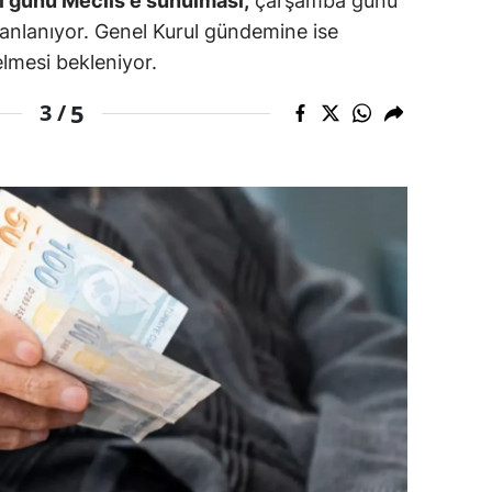
si günü Meclis'e sunulması,
çarşamba günü
anlanıyor. Genel Kurul gündemine ise
amsun
lmesi bekleniyor.
irt
5
3 /
inop
ivas
ekirdağ
okat
rabzon
unceli
anlıurfa
şak
an