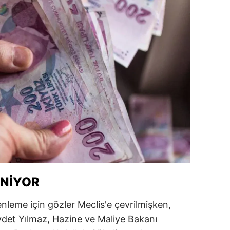
alova
arabük
lis
smaniye
üzce
ENIYOR
üzenleme için gözler Meclis'e çevrilmişken,
det Yılmaz, Hazine ve Maliye Bakanı