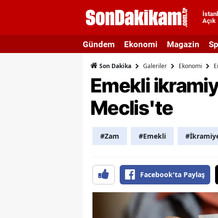
İstan
Açık
A
Gündem
Ekonomi
Magazin
Sp
A
Galeriler
Ekonomi
E
Son Dakika
A
Emekli ikramiy
A
Meclis'te
A
A
#Zam
#Emekli
#İkramiy
A
A
Facebook'ta Paylaş
A
B