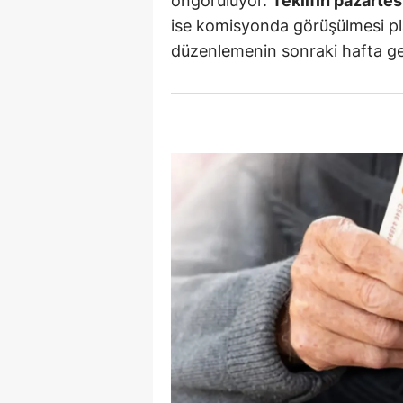
öngörülüyor.
Teklifin pazarte
ise komisyonda görüşülmesi pl
S
düzenlemenin sonraki hafta ge
Si
S
S
T
T
T
T
Ş
U
V