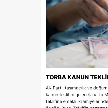
M
M
K
M
M
M
N
TORBA KANUN TEKLI
N
O
AK Parti, taşımacılık ve doğum y
kanun teklifini gelecek hafta 
R
teklifine emekli ikramiyelerind
S