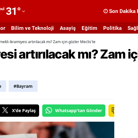
31
°
bul
Son Dakika 
dana
or
Bilim ve Teknoloji
Asayiş
Eğitim
Politika
Sağl
dıyaman
mekli ikramiyesi artırılacak mı? Zam için gözler Meclis'te
fyonkarahisar
esi artırılacak mı? Zam iç
ğrı
masya
nkara
e
#Bayram
ntalya
rtvin
X'de Paylaş
Whatsapp'tan Gönder
ydın
alıkesir