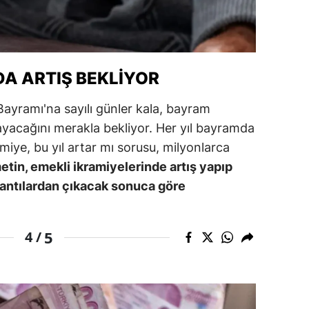
ozgat
onguldak
A ARTIŞ BEKLIYOR
ksaray
ayramı'na sayılı günler kala, bayram
ayburt
lmayacağını merakla bekliyor. Her yıl bayramda
araman
miye, bu yıl artar mı sorusu, milyonlarca
in, emekli ikramiyelerinde artış yapıp
ırıkkale
lantılardan çıkacak sonuca göre
atman
ırnak
5
4 /
artın
rdahan
ğdır