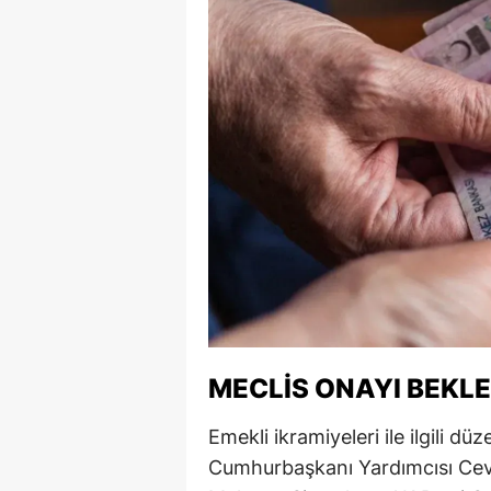
Y
K
Ki
O
D
MECLIS ONAYI BEKL
Emekli ikramiyeleri ile ilgili d
Cumhurbaşkanı Yardımcısı Cev