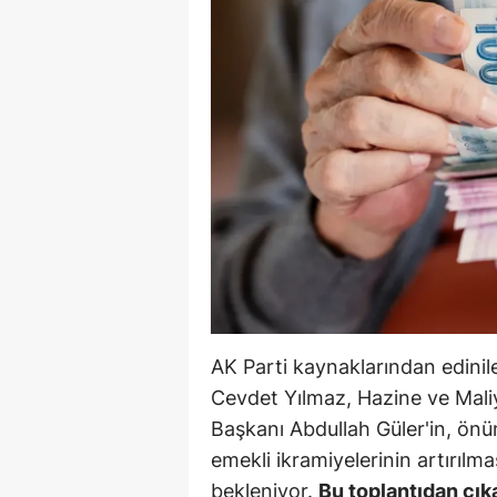
B
B
Bi
B
B
B
Ç
Ç
AK Parti kaynaklarından edinil
Ç
Cevdet Yılmaz, Hazine ve Mal
Başkanı Abdullah Güler'in, önü
D
emekli ikramiyelerinin artırılm
D
bekleniyor.
Bu toplantıdan çık