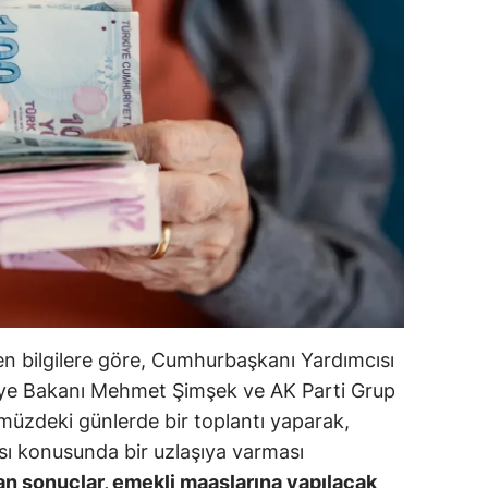
ilecik
ingöl
tlis
olu
urdur
ursa
anakkale
ankırı
en bilgilere göre, Cumhurbaşkanı Yardımcısı
orum
iye Bakanı Mehmet Şimşek ve AK Parti Grup
müzdeki günlerde bir toplantı yaparak,
enizli
ası konusunda bir uzlaşıya varması
iyarbakır
an sonuçlar, emekli maaşlarına yapılacak