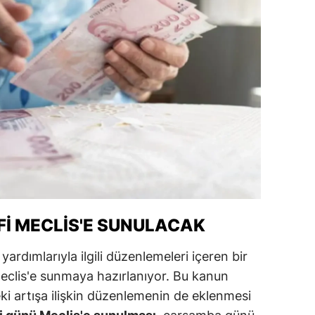
alatya
anisa
ahramanmaraş
ardin
uğla
uş
evşehir
FI MECLIS'E SUNULACAK
iğde
rdu
ardımlarıyla ilgili düzenlemeleri içeren bir
Meclis'e sunmaya hazırlanıyor. Bu kanun
ize
eki artışa ilişkin düzenlemenin de eklenmesi
akarya