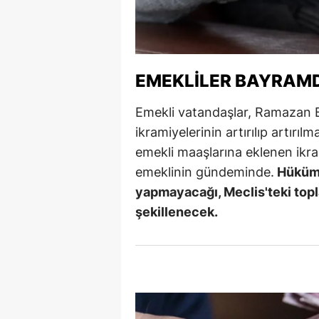
Y
Z
EMEKLILER BAYRAMD
A
Emekli vatandaşlar, Ramazan B
B
ikramiyelerinin artırılıp artırı
K
emekli maaşlarına eklenen ikra
emeklinin gündeminde.
Hükümet
K
yapmayacağı, Meclis'teki top
B
şekillenecek.
Ş
B
A
I