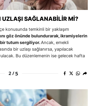
ersin
stanbul
N UZLAŞI SAĞLANABILIR MI?
zmir
çe konusunda temkinli bir yaklaşım
ğını göz önünde bulundurarak, ikramiyelerin
ars
bir tutum sergiliyor.
Ancak, emekli
astamonu
asında bir uzlaşı sağlanırsa, yapılacak
ayseri
rulacak. Bu düzenlemenin ise gelecek hafta
rklareli
5
2 /
ırşehir
ocaeli
onya
ütahya