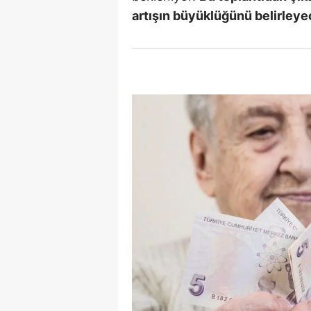
artışın büyüklüğünü belirleye
E
E
E
E
E
G
G
G
H
H
I