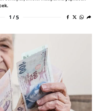
cek.
dirne
5
1 /
lazığ
rzincan
rzurum
skişehir
aziantep
iresun
ümüşhane
akkari
atay
sparta