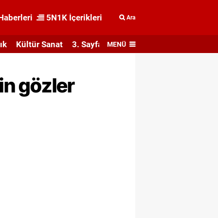
Haberleri
5N1K İçerikleri
Ara
ık
Kültür Sanat
3. Sayfa
MENÜ
in gözler