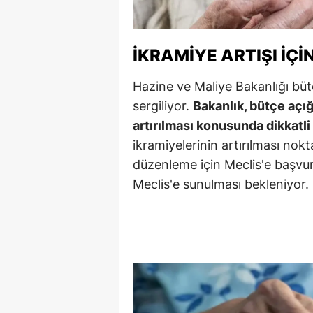
M
İ
İKRAMIYE ARTIŞI İÇI
İ
Hazine ve Maliye Bakanlığı büt
sergiliyor.
Bakanlık, bütçe açı
K
artırılması konusunda dikkatli 
K
ikramiyelerinin artırılması nokt
K
düzenleme için Meclis'e başvu
Meclis'e sunulması bekleniyor.
Kı
K
K
K
K