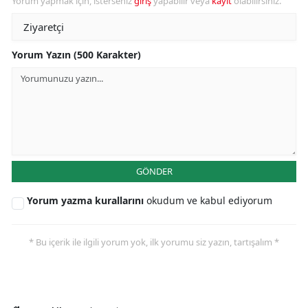
Yorum yapmak için, isterseniz
giriş
yapabilir veya
kayıt
olabilirsiniz.
Yorum Yazın (500 Karakter)
GÖNDER
Yorum yazma kurallarını
okudum ve kabul ediyorum
* Bu içerik ile ilgili yorum yok, ilk yorumu siz yazın, tartışalım *