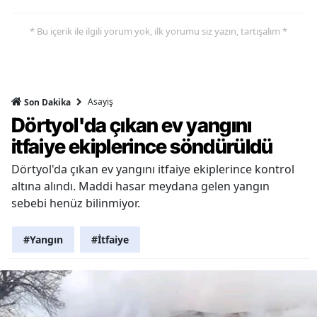
* Bu içerik ile ilgili yorum yok, ilk yorumu siz yazın, tartışalım *
Asayiş
Son Dakika
Dörtyol'da çıkan ev yangını
itfaiye ekiplerince söndürüldü
Dörtyol'da çıkan ev yangını itfaiye ekiplerince kontrol
altına alındı. Maddi hasar meydana gelen yangın
sebebi henüz bilinmiyor.
#Yangın
#İtfaiye