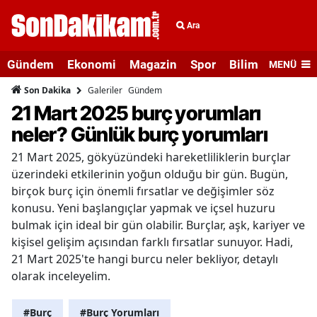
Ara
Gündem
Ekonomi
Magazin
Spor
Bilim ve Teknolo
MENÜ
Galeriler
Gündem
Son Dakika
21 Mart 2025 burç yorumları
neler? Günlük burç yorumları
21 Mart 2025, gökyüzündeki hareketliliklerin burçlar
üzerindeki etkilerinin yoğun olduğu bir gün. Bugün,
birçok burç için önemli fırsatlar ve değişimler söz
konusu. Yeni başlangıçlar yapmak ve içsel huzuru
bulmak için ideal bir gün olabilir. Burçlar, aşk, kariyer ve
kişisel gelişim açısından farklı fırsatlar sunuyor. Hadi,
21 Mart 2025'te hangi burcu neler bekliyor, detaylı
olarak inceleyelim.
#Burç
#Burç Yorumları