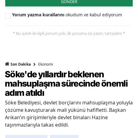
GÖNDER
Yorum yazma kurallarını
okudum ve kabul ediyorum
* Bu içerik ile ilgili yorum yok, ilk yorumu siz yazın, tartışalım *
Ekonomi
Son Dakika
Söke'de yıllardır beklenen
mahsuplaşma sürecinde önemli
adım atıldı
Söke Belediyesi, devlet borçlarını mahsuplaşma yoluyla
çözüme kavuşturarak mali yükünü hafifletti. Başkan
Arıkan’ın girişimleriyle devlet binaları Hazine
taşınmazlarıyla takas edildi.