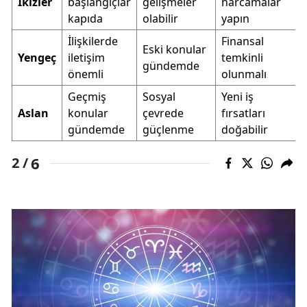
İkizler
başlangıçlar
gelişmeler
harcamalar
kapıda
olabilir
yapın
İlişkilerde
Finansal
Eski konular
Yengeç
iletişim
temkinli
gündemde
önemli
olunmalı
Geçmiş
Sosyal
Yeni iş
Aslan
konular
çevrede
fırsatları
gündemde
güçlenme
doğabilir
6
2 /