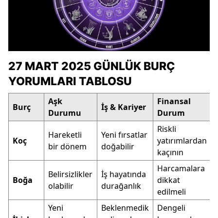
27 MART 2025 GÜNLÜK BURÇ
YORUMLARI TABLOSU
Aşk
Finansal
Burç
İş & Kariyer
Durumu
Durum
Riskli
Hareketli
Yeni fırsatlar
Koç
yatırımlardan
bir dönem
doğabilir
kaçının
Harcamalara
Belirsizlikler
İş hayatında
Boğa
dikkat
olabilir
durağanlık
edilmeli
Yeni
Beklenmedik
Dengeli