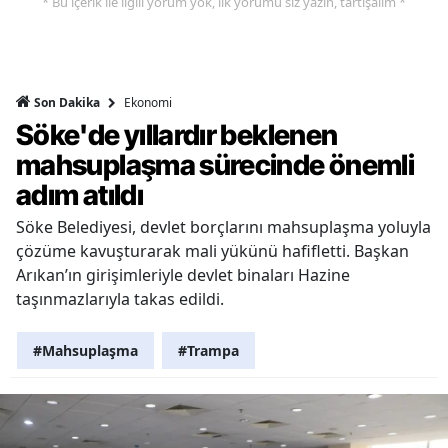
* Bu içerik ile ilgili yorum yok, ilk yorumu siz yazın, tartışalım *
Ekonomi
Son Dakika
Söke'de yıllardır beklenen
mahsuplaşma sürecinde önemli
adım atıldı
Söke Belediyesi, devlet borçlarını mahsuplaşma yoluyla
çözüme kavuşturarak mali yükünü hafifletti. Başkan
Arıkan’ın girişimleriyle devlet binaları Hazine
taşınmazlarıyla takas edildi.
#Mahsuplaşma
#Trampa