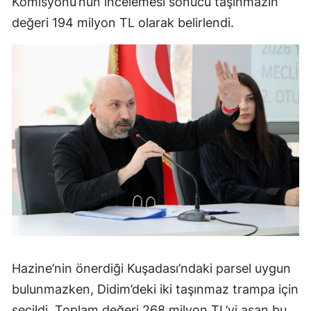
Komisyonu’nun incelemesi sonucu taşınmazın
değeri 194 milyon TL olarak belirlendi.
Hazine’nin önerdiği Kuşadası’ndaki parsel uygun
bulunmazken, Didim’deki iki taşınmaz trampa için
seçildi. Toplam değeri 268 milyon TL’yi aşan bu