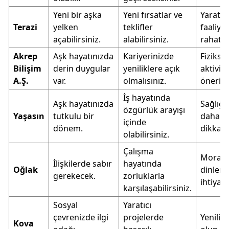
Yeni bir aşka
Yeni fırsatlar ve
Yaratıcı
Terazi
yelken
teklifler
faaliyet
açabilirsiniz.
alabilirsiniz.
rahatla
Akrep
Aşk hayatınızda
Kariyerinizde
Fiziksel
Bilişim
derin duygular
yeniliklere açık
aktivite
A.Ş.
var.
olmalısınız.
önerilir.
İş hayatında
Aşk hayatınızda
Sağlığı
özgürlük arayışı
Yaşasın
tutkulu bir
daha fa
içinde
dönem.
dikkat 
olabilirsiniz.
Çalışma
Moral 
İlişkilerde sabır
hayatında
Oğlak
dinlen
gerekecek.
zorluklarla
ihtiyacı
karşılaşabilirsiniz.
Sosyal
Yaratıcı
çevrenizde ilgi
projelerde
Yenilikl
Kova