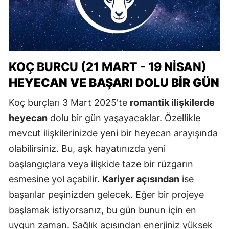
KOÇ BURCU (21 MART - 19 NISAN)
HEYECAN VE BAŞARI DOLU BIR GÜN
Koç burçları 3 Mart 2025'te
romantik ilişkilerde
heyecan
dolu bir gün yaşayacaklar. Özellikle
mevcut ilişkilerinizde yeni bir heyecan arayışında
olabilirsiniz. Bu, aşk hayatınızda yeni
başlangıçlara veya ilişkide taze bir rüzgarın
esmesine yol açabilir.
Kariyer açısından
ise
başarılar peşinizden gelecek. Eğer bir projeye
başlamak istiyorsanız, bu gün bunun için en
uygun zaman. Sağlık açısından enerjiniz yüksek