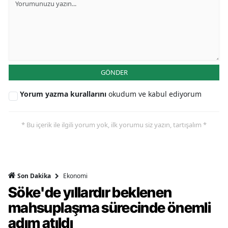
GÖNDER
Yorum yazma kurallarını
okudum ve kabul ediyorum
* Bu içerik ile ilgili yorum yok, ilk yorumu siz yazın, tartışalım *
Ekonomi
Son Dakika
Söke'de yıllardır beklenen
mahsuplaşma sürecinde önemli
adım atıldı