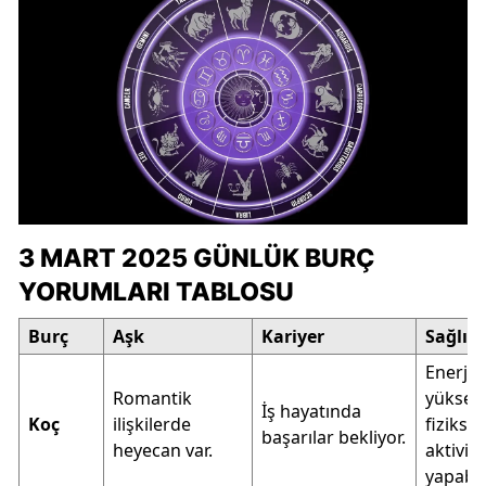
3 MART 2025 GÜNLÜK BURÇ
YORUMLARI TABLOSU
Burç
Aşk
Kariyer
Sağlık
Enerjin
Romantik
yüksek
İş hayatında
Koç
ilişkilerde
fiziksel
başarılar bekliyor.
heyecan var.
aktivite
yapabili