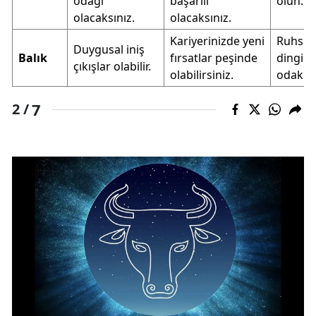
odağı
başarılı
olun.
olacaksınız.
olacaksınız.
Kariyerinizde yeni
Ruhsal
Duygusal iniş
Balık
fırsatlar peşinde
dinginl
çıkışlar olabilir.
olabilirsiniz.
odaklan
7
2 /