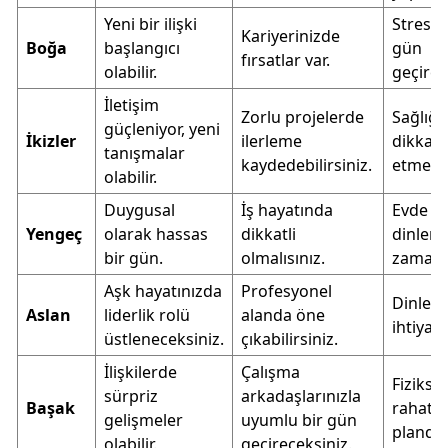
Yeni bir ilişki
Stressiz
Kariyerinizde
Boğa
başlangıcı
gün
fırsatlar var.
olabilir.
geçirec
İletişim
Zorlu projelerde
Sağlığı
güçleniyor, yeni
İkizler
ilerleme
dikkat
tanışmalar
kaydedebilirsiniz.
etmelis
olabilir.
Duygusal
İş hayatında
Evde
Yengeç
olarak hassas
dikkatli
dinlen
bir gün.
olmalısınız.
zaman a
Aşk hayatınızda
Profesyonel
Dinlen
Aslan
liderlik rolü
alanda öne
ihtiyacı
üstleneceksiniz.
çıkabilirsiniz.
İlişkilerde
Çalışma
Fiziksel
sürpriz
arkadaşlarınızla
Başak
rahatl
gelişmeler
uyumlu bir gün
planda.
olabilir.
geçireceksiniz.