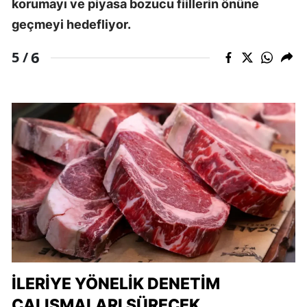
korumayı ve piyasa bozucu fiillerin önüne
geçmeyi hedefliyor.
6
5 /
İLERIYE YÖNELIK DENETIM
ÇALIŞMALARI SÜRECEK