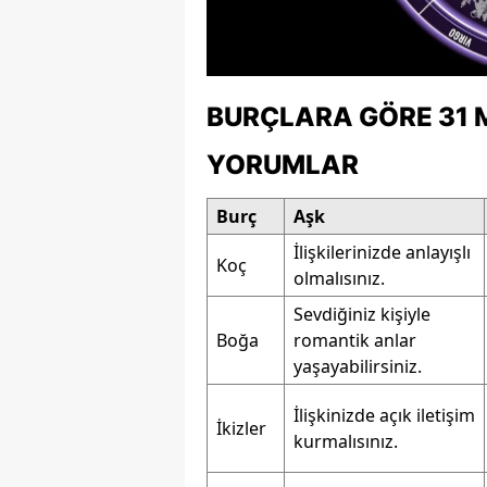
M
İ
BURÇLARA GÖRE 31 
İ
YORUMLAR
K
K
Burç
Aşk
İlişkilerinizde anlayışlı
K
Koç
olmalısınız.
Kı
Sevdiğiniz kişiyle
Boğa
romantik anlar
K
yaşayabilirsiniz.
K
İlişkinizde açık iletişim
İkizler
K
kurmalısınız.
K