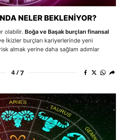
alova
INDA NELER BEKLENIYOR?
arabük
 olabilir.
Boğa ve Başak burçları finansal
lis
e İkizler burçları kariyerlerinde yeni
ün risk almak yerine daha sağlam adımlar
smaniye
üzce
7
4 /