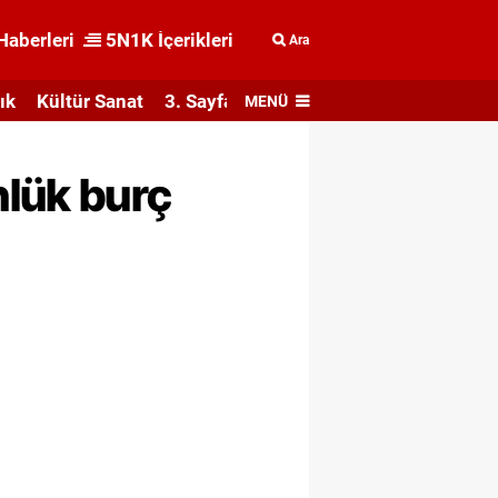
Haberleri
5N1K İçerikleri
Ara
ık
Kültür Sanat
3. Sayfa
MENÜ
nlük burç