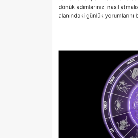
dönük adımlarınızı nasıl atmalıs
E
alanındaki günlük yorumlarını b
E
E
E
E
G
G
G
H
H
I