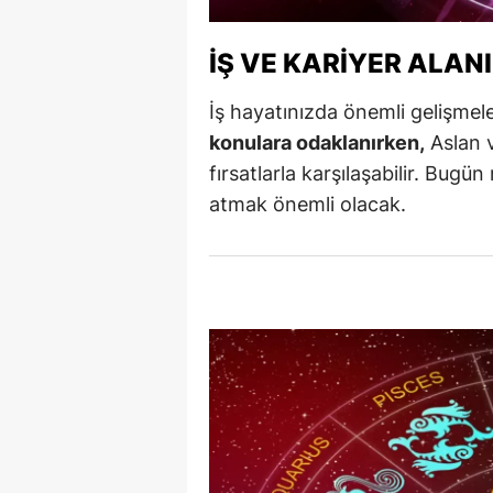
Y
İŞ VE KARIYER ALAN
K
İş hayatınızda önemli gelişmeler
Ki
konulara odaklanırken,
Aslan v
fırsatlarla karşılaşabilir. Bug
O
atmak önemli olacak.
D