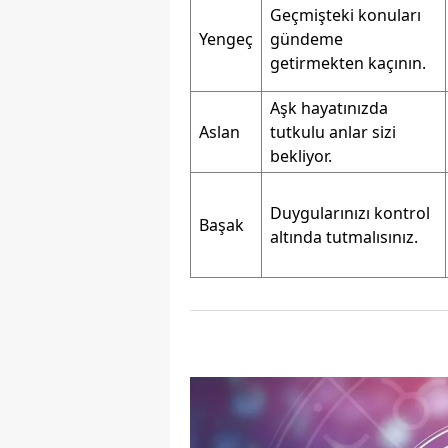
Geçmişteki konuları
M
Yengeç
gündeme
getirmekten kaçının.
M
Aşk hayatınızda
K
Aslan
tutkulu anlar sizi
M
bekliyor.
M
Duygularınızı kontrol
Başak
altında tutmalısınız.
M
N
N
O
R
S