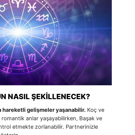
amsun
irt
inop
ivas
ekirdağ
okat
rabzon
N NASIL ŞEKILLENECEK?
unceli
anlıurfa
 hareketli gelişmeler yaşanabilir.
Koç ve
ha romantik anlar yaşayabilirken, Başak ve
şak
trol etmekte zorlanabilir. Partnerinizle
an