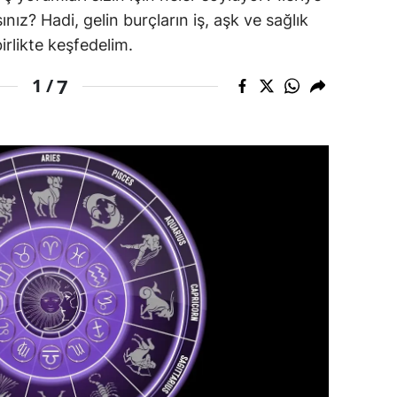
ınız? Hadi, gelin burçların iş, aşk ve sağlık
dirne
irlikte keşfedelim.
lazığ
7
1 /
rzincan
rzurum
skişehir
aziantep
iresun
ümüşhane
akkari
atay
sparta