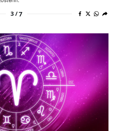
gösterin.
ozgat
7
3 /
onguldak
ksaray
ayburt
araman
ırıkkale
atman
ırnak
artın
rdahan
ğdır