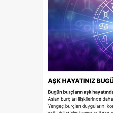
S
Si
S
S
T
T
T
AŞK HAYATINIZ BUGÜ
T
Ş
Bugün burçların aşk hayatında
Aslan burçları ilişkilerinde da
U
Yengeç burçları duygularını kon
V