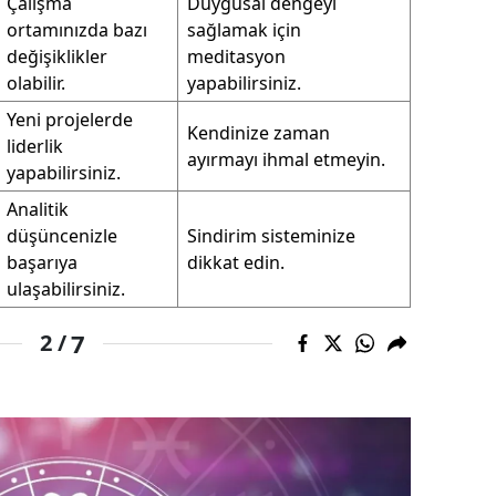
Çalışma
Duygusal dengeyi
ortamınızda bazı
sağlamak için
alatya
değişiklikler
meditasyon
anisa
olabilir.
yapabilirsiniz.
Yeni projelerde
ahramanmaraş
Kendinize zaman
liderlik
ayırmayı ihmal etmeyin.
ardin
yapabilirsiniz.
Analitik
uğla
düşüncenizle
Sindirim sisteminize
başarıya
dikkat edin.
uş
ulaşabilirsiniz.
evşehir
7
2 /
iğde
rdu
ize
akarya