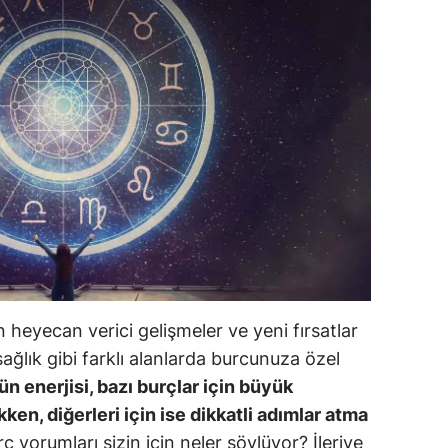
ilecik
ingöl
tlis
olu
urdur
ursa
anakkale
ankırı
 heyecan verici gelişmeler ve yeni fırsatlar
orum
sağlık gibi farklı alanlarda burcunuza özel
n enerjisi, bazı burçlar için büyük
enizli
ken, diğerleri için ise dikkatli adımlar atma
iyarbakır
 yorumları sizin için neler söylüyor? İleriye