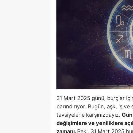
B
B
Bi
B
B
B
Ç
Ç
31 Mart 2025 günü, burçlar için
Ç
barındırıyor. Bugün, aşk, iş ve 
tavsiyelerle karşınızdayız.
Günü
D
değişimlere ve yeniliklere açık
D
zamanı.
Peki, 31 Mart 2025 burç