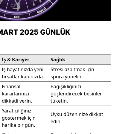
ersin
stanbul
MART 2025 GÜNLÜK
zmir
ars
astamonu
İş & Kariyer
Sağlık
İş hayatınızda yeni
Stresi azaltmak için
ayseri
fırsatlar kapınızda.
spora yönelin.
rklareli
Finansal
Bağışıklığınızı
kararlarınızı
güçlendirecek besinler
ırşehir
dikkatli verin.
tüketin.
ocaeli
Yaratıcılığınızı
Uyku düzeninize dikkat
göstermek için
onya
edin.
harika bir gün.
ütahya