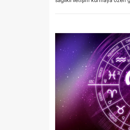
sağlıklı iletişim kurmaya özen 
Y
Z
A
B
K
K
B
Ş
B
A
I