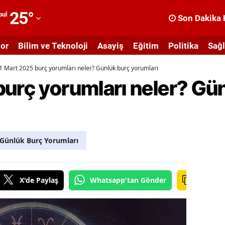
25
°
bul
Son Dakika 
dana
or
Bilim ve Teknoloji
Asayiş
Eğitim
Politika
Sağl
dıyaman
1 Mart 2025 burç yorumları neler? Günlük burç yorumları
fyonkarahisar
burç yorumları neler? Gü
ğrı
masya
nkara
Günlük Burç Yorumları
ntalya
rtvin
X'de Paylaş
Whatsapp'tan Gönder
ydın
alıkesir