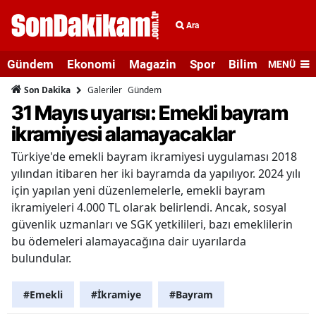
Ara
Gündem
Ekonomi
Magazin
Spor
Bilim ve Teknolo
MENÜ
Galeriler
Gündem
Son Dakika
31 Mayıs uyarısı: Emekli bayram
ikramiyesi alamayacaklar
Türkiye'de emekli bayram ikramiyesi uygulaması 2018
yılından itibaren her iki bayramda da yapılıyor. 2024 yılı
için yapılan yeni düzenlemelerle, emekli bayram
ikramiyeleri 4.000 TL olarak belirlendi. Ancak, sosyal
güvenlik uzmanları ve SGK yetkilileri, bazı emeklilerin
bu ödemeleri alamayacağına dair uyarılarda
bulundular.
#Emekli
#İkramiye
#Bayram