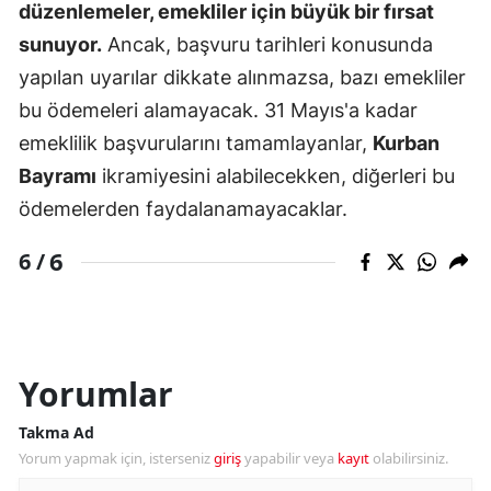
düzenlemeler, emekliler için büyük bir fırsat
sunuyor.
Ancak, başvuru tarihleri konusunda
yapılan uyarılar dikkate alınmazsa, bazı emekliler
bu ödemeleri alamayacak. 31 Mayıs'a kadar
emeklilik başvurularını tamamlayanlar,
Kurban
Bayramı
ikramiyesini alabilecekken, diğerleri bu
ödemelerden faydalanamayacaklar.
6
6 /
Yorumlar
Takma Ad
Yorum yapmak için, isterseniz
giriş
yapabilir veya
kayıt
olabilirsiniz.