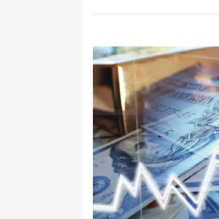
Y
K
Ki
O
D