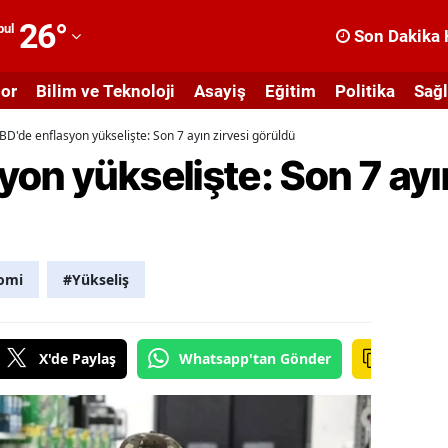
26
°
bul
Son Dakika 
dana
or
Bilim ve Teknoloji
Asayiş
Eğitim
Politika
Sağl
dıyaman
BD'de enflasyon yükselişte: Son 7 ayın zirvesi görüldü
fyonkarahisar
on yükselişte: Son 7 ayın
ğrı
masya
nkara
omi
#Yükseliş
ntalya
rtvin
X'de Paylaş
Whatsapp'tan Gönder
ydın
alıkesir