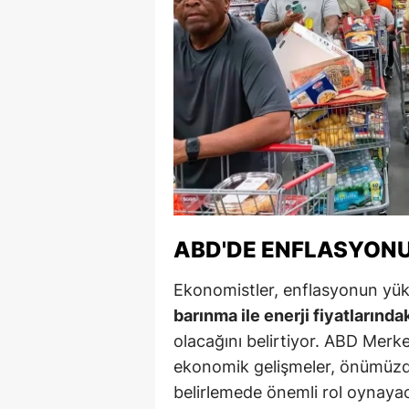
Y
Z
A
B
K
K
ABD'DE ENFLASYONU
B
Ekonomistler, enflasyonun yüks
Ş
barınma ile enerji fiyatlarında
B
olacağını belirtiyor. ABD Merke
ekonomik gelişmeler, önümüzdek
A
belirlemede önemli rol oynaya
I