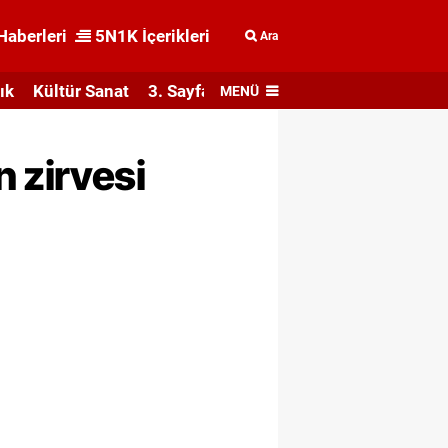
Haberleri
5N1K İçerikleri
Ara
ık
Kültür Sanat
3. Sayfa
MENÜ
 zirvesi