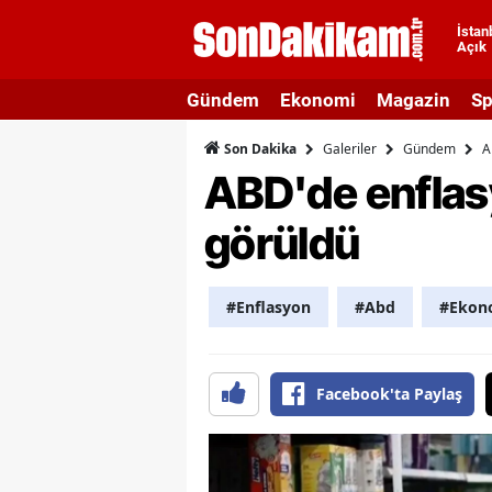
İstan
Açık
A
Gündem
Ekonomi
Magazin
Sp
A
Galeriler
Gündem
A
Son Dakika
A
ABD'de enflasy
A
görüldü
A
A
#Enflasyon
#Abd
#Ekon
A
A
Facebook'ta Paylaş
A
B