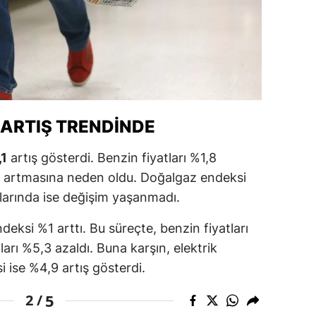
ersin
stanbul
zmir
ars
 ARTIŞ TRENDINDE
astamonu
,1
artış gösterdi. Benzin fiyatları %1,8
ayseri
in artmasına neden oldu. Doğalgaz endeksi
rklareli
tlarında ise değişim yaşanmadı.
ırşehir
eksi %1 arttı. Bu süreçte, benzin fiyatları
ları %5,3 azaldı. Buna karşın, elektrik
ocaeli
 ise %4,9 artış gösterdi.
onya
5
2 /
ütahya