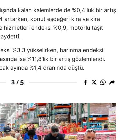
ışında kalan kalemlerde de %0,4'lük bir artış
amsun
 artarken, konut eşdeğeri kira ve kira
irt
 hizmetleri endeksi %0,9, motorlu taşıt
kaydetti.
inop
ivas
eksi %3,3 yükselirken, barınma endeksi
asında ise %11,8'lik bir artış gözlemlendi.
ekirdağ
cak ayında %1,4 oranında düştü.
okat
5
3 /
rabzon
unceli
anlıurfa
şak
an