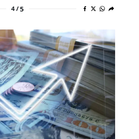
5
4 /
alova
arabük
lis
smaniye
üzce