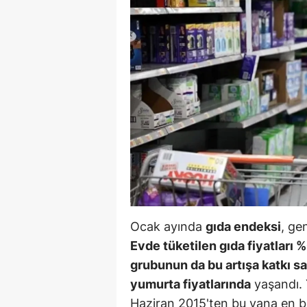
B
B
Bi
B
B
B
Ç
Ç
Ocak ayında
gıda endeksi
, ge
Ç
Evde tüketilen gıda fiyatları 
grubunun da bu artışa katkı sağ
D
yumurta fiyatlarında
yaşandı. 
D
Haziran 2015'ten bu yana en bü