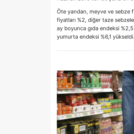
E
Öte yandan, meyve ve sebze f
fiyatları %2, diğer taze sebzel
E
ay boyunca gıda endeksi %2,5 a
E
yumurta endeksi %6,1 yükseldi
E
E
G
G
G
H
H
I