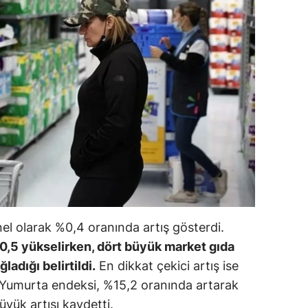
ilecik
ingöl
tlis
olu
urdur
ursa
anakkale
ankırı
nel olarak %0,4 oranında artış gösterdi.
orum
%0,5 yükselirken, dört büyük market gıda
ladığı belirtildi.
En dikkat çekici artış ise
enizli
Yumurta endeksi, %15,2 oranında artarak
iyarbakır
yük artışı kaydetti.