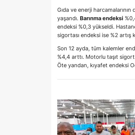
Gıda ve enerji harcamalarının d
S
yaşandı.
Barınma endeksi
%0,4
Si
endeksi %0,3 yükseldi. Hastane
sigortası endeksi ise %2 artış 
S
S
Son 12 ayda, tüm kalemler end
%4,4 arttı. Motorlu taşıt sigort
T
Öte yandan, kıyafet endeksi O
T
T
T
Ş
U
V