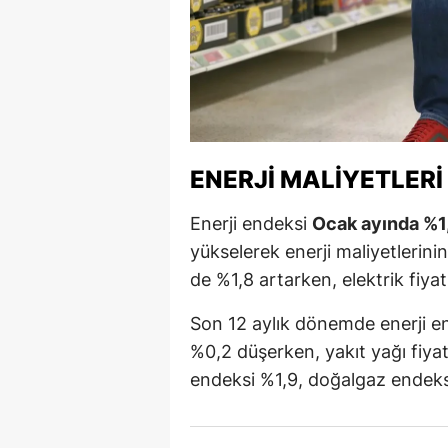
M
İ
İ
K
ENERJI MALIYETLERI
K
Enerji endeksi
Ocak ayında %1
K
yükselerek enerji maliyetlerin
Kı
de %1,8 artarken, elektrik fiya
K
Son 12 aylık dönemde enerji end
%0,2 düşerken, yakıt yağı fiyat
K
endeksi %1,9, doğalgaz endeksi
K
K