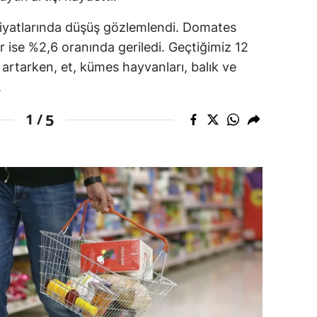
dirne
iyatlarında düşüş gözlemlendi. Domates
er ise %2,6 oranında geriledi. Geçtiğimiz 12
lazığ
rtarken, et, kümes hayvanları, balık ve
rzincan
.
rzurum
5
1 /
skişehir
aziantep
iresun
ümüşhane
akkari
atay
sparta