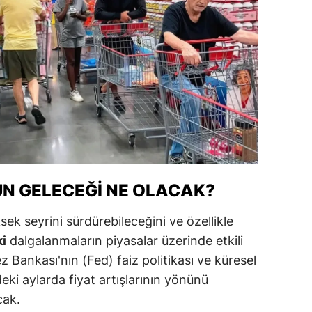
ozgat
onguldak
ksaray
ayburt
araman
ırıkkale
N GELECEĞI NE OLACAK?
atman
ek seyrini sürdürebileceğini ve özellikle
ırnak
ki
dalgalanmaların piyasalar üzerinde etkili
artın
z Bankası'nın (Fed) faiz politikası ve küresel
i aylarda fiyat artışlarının yönünü
rdahan
cak.
ğdır