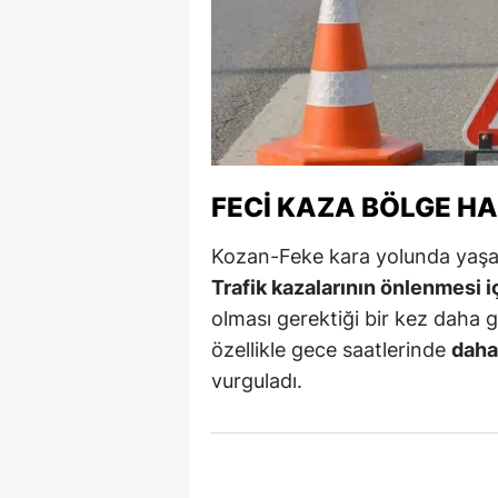
Y
K
Ki
O
FECI KAZA BÖLGE HA
D
Kozan-Feke kara yolunda yaşan
Trafik kazalarının önlenmesi i
olması gerektiği bir kez daha
özellikle gece saatlerinde
daha 
vurguladı.