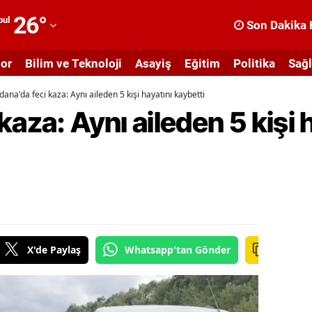
26
°
bul
Son Dakika 
dana
or
Bilim ve Teknoloji
Asayiş
Eğitim
Politika
Sağl
dıyaman
dana'da feci kaza: Aynı aileden 5 kişi hayatını kaybetti
fyonkarahisar
aza: Aynı aileden 5 kişi 
ğrı
masya
nkara
ntalya
rtvin
X'de Paylaş
Whatsapp'tan Gönder
ydın
alıkesir