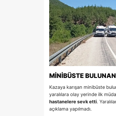
M
M
K
M
M
M
N
MINIBÜSTE BULUNAN 
N
Kazaya karışan minibüste bul
O
yaralılara olay yerinde ilk mü
hastanelere sevk etti
. Yaralıl
R
açıklama yapılmadı.
S