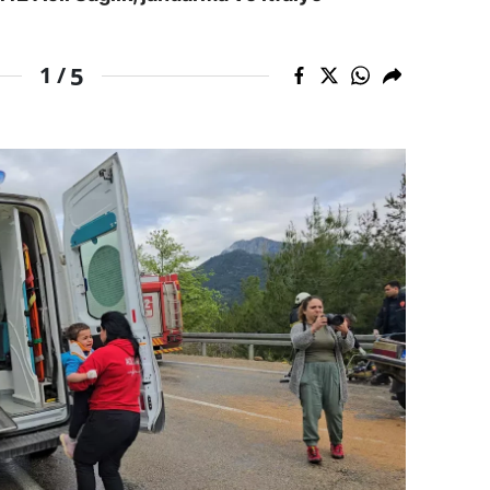
dirne
5
1 /
lazığ
rzincan
rzurum
skişehir
aziantep
iresun
ümüşhane
akkari
atay
sparta