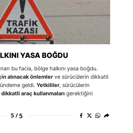
alova
arabük
lis
smaniye
LKINI YASA BOĞDU
üzce
an bu facia, bölge halkını yasa boğdu.
çin alınacak önlemler
ve sürücülerin dikkatli
 gündeme geldi.
Yetkililer
, sürücülerin
dikkatli araç kullanmaları
gerektiğini
5
5 /