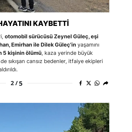
ersin
stanbul
 HAYATINI KAYBETTI
zmir
i,
otomobil sürücüsü Zeynel Güleç, eşi
an, Emirhan ile Dilek Güleç'in
yaşamını
ars
n 5 kişinin ölümü
, kaza yerinde büyük
astamonu
e sıkışan cansız bedenler, itfaiye ekipleri
ayseri
dırıldı.
rklareli
5
2 /
ırşehir
ocaeli
onya
ütahya