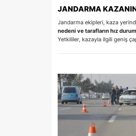
JANDARMA KAZANIN 
Y
Jandarma ekipleri, kaza yerind
Z
nedeni ve tarafların hız duru
A
Yetkililer, kazayla ilgili geniş ça
B
K
K
B
Ş
B
A
I