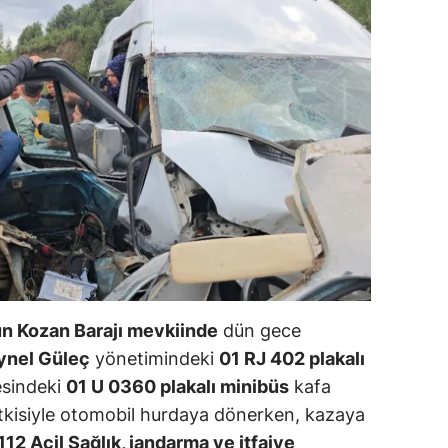
ilecik
ingöl
tlis
olu
urdur
ursa
anakkale
ankırı
n Kozan Barajı mevkiinde
dün gece
orum
ynel Güleç
yönetimindeki
01 RJ 402 plakalı
esindeki
01 U 0360 plakalı minibüs
kafa
enizli
etkisiyle otomobil hurdaya dönerken, kazaya
iyarbakır
112 Acil Sağlık, jandarma ve itfaiye