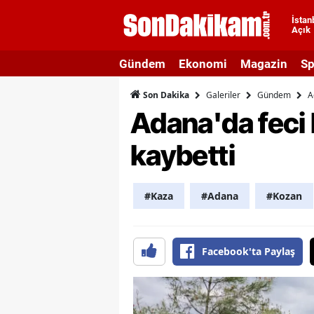
İstan
Açık
A
Gündem
Ekonomi
Magazin
Sp
A
Galeriler
Gündem
A
Son Dakika
A
Adana'da feci k
A
kaybetti
A
A
#Kaza
#Adana
#Kozan
A
A
Facebook'ta Paylaş
A
B