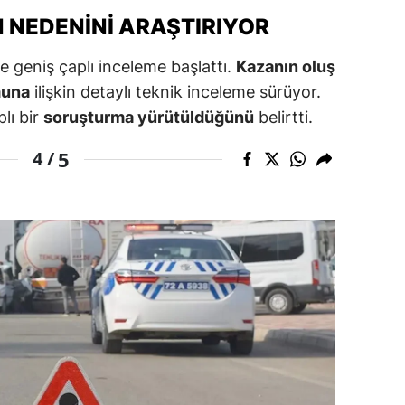
NEDENINI ARAŞTIRIYOR
ozgat
e geniş çaplı inceleme başlattı.
Kazanın oluş
onguldak
muna
ilişkin detaylı teknik inceleme sürüyor.
ksaray
plı bir
soruşturma yürütüldüğünü
belirtti.
ayburt
5
4 /
araman
ırıkkale
atman
ırnak
artın
rdahan
ğdır