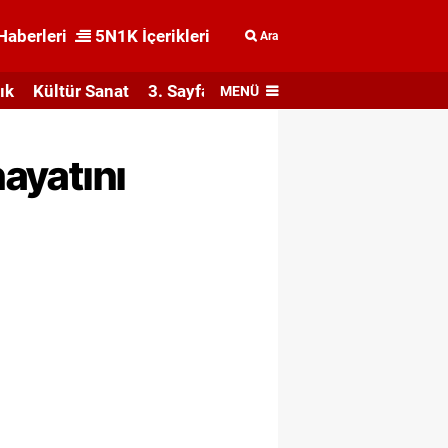
Haberleri
5N1K İçerikleri
Ara
ık
Kültür Sanat
3. Sayfa
MENÜ
hayatını