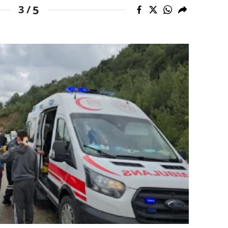
5
3 /
amsun
irt
inop
ivas
ekirdağ
okat
rabzon
unceli
anlıurfa
şak
an