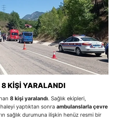
alatya
anisa
ahramanmaraş
ardin
uğla
uş
evşehir
8 KIŞI YARALANDI
iğde
unan
8 kişi yaralandı
. Sağlık ekipleri,
rdu
dahaleyi yaptıktan sonra
ambulanslarla çevre
arın sağlık durumuna ilişkin henüz resmi bir
ize
akarya