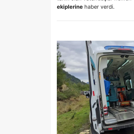
ekiplerine
haber verdi.
E
E
E
E
E
G
G
G
H
H
I