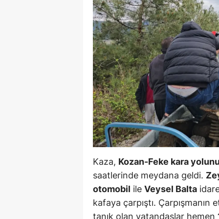
B
B
Bi
B
B
B
Ç
Ç
Kaza,
Kozan-Feke kara yolunu
Ç
saatlerinde meydana geldi.
Ze
otomobil
ile
Veysel Balta
idar
D
kafaya çarpıştı. Çarpışmanın 
D
tanık olan vatandaşlar hemen