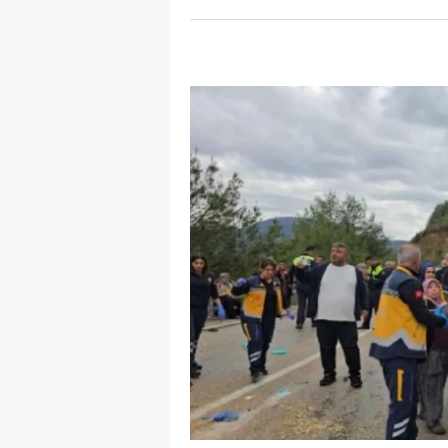
S
Si
S
S
T
T
T
T
Ş
U
V