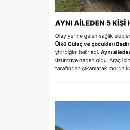
M
İ
AYNI AILEDEN 5 KIŞI
İ
Olay yerine gelen sağlık ekipler
Ülkü Güleç ve çocukları Bedirh
K
yitirdiğini belirledi.
Aynı ailede
K
üzüntüye neden oldu. Araç içind
K
tarafından çıkarılarak morga kal
Kı
K
K
K
K