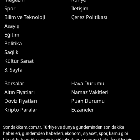
Spor
İletişim
Bilim ve Teknoloji
Çerez Politikası
Asayiş
Eğitim
Politika
Sağlık
Kültür Sanat
3. Sayfa
Borsalar
Hava Durumu
Altın Fiyatları
Namaz Vakitleri
Döviz Fiyatları
Puan Durumu
Kripto Paralar
Eczaneler
Sondakikam.com.tr, Türkiye ve dünya gündeminden son dakika
haberleri, gündemden haberleri, ekonomi, siyaset, spor, kamu gibi
birçok kategoride zengin içeriği okurlarına sunmaktadır. İçeriklerinin