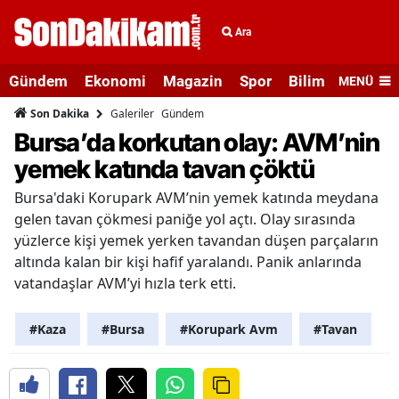
Ara
Gündem
Ekonomi
Magazin
Spor
Bilim ve Teknolo
MENÜ
Galeriler
Gündem
Son Dakika
Bursa’da korkutan olay: AVM’nin
yemek katında tavan çöktü
Bursa'daki Korupark AVM’nin yemek katında meydana
gelen tavan çökmesi paniğe yol açtı. Olay sırasında
yüzlerce kişi yemek yerken tavandan düşen parçaların
altında kalan bir kişi hafif yaralandı. Panik anlarında
vatandaşlar AVM’yi hızla terk etti.
#Kaza
#Bursa
#Korupark Avm
#Tavan