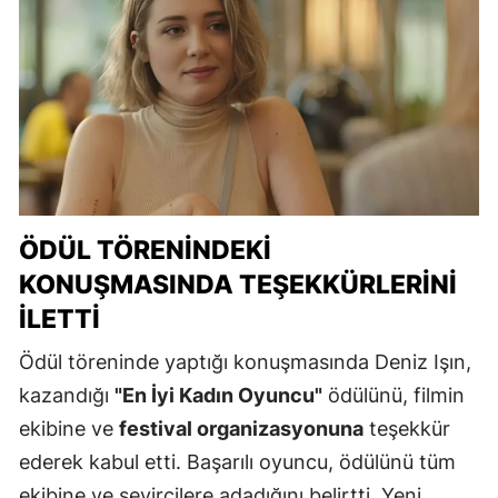
ÖDÜL TÖRENINDEKI
KONUŞMASINDA TEŞEKKÜRLERINI
İLETTI
Ödül töreninde yaptığı konuşmasında Deniz Işın,
kazandığı
"En İyi Kadın Oyuncu"
ödülünü, filmin
ekibine ve
festival organizasyonuna
teşekkür
ederek kabul etti. Başarılı oyuncu, ödülünü tüm
ekibine ve seyircilere adadığını belirtti. Yeni