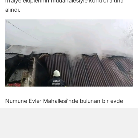
itfaiye ekiplerinin müdahalesiyle kontrol altına
alındı.
Numune Evler Mahallesi'nde bulunan bir evde
bilinmeyen nedenle yangın çıktı. Olay,
çevredekiler tarafından fark edilerek yetkililere
bildirildi.