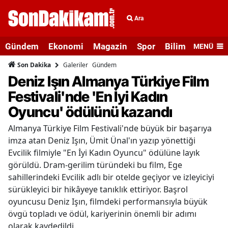
Ara
Gündem
Ekonomi
Magazin
Spor
Bilim ve Teknolo
MENÜ
Galeriler
Gündem
Son Dakika
Deniz Işın Almanya Türkiye Film
Festivali'nde 'En İyi Kadın
Oyuncu' ödülünü kazandı
Almanya Türkiye Film Festivali'nde büyük bir başarıya
imza atan Deniz Işın, Ümit Ünal'ın yazıp yönettiği
Evcilik filmiyle "En İyi Kadın Oyuncu" ödülüne layık
görüldü. Dram-gerilim türündeki bu film, Ege
sahillerindeki Evcilik adlı bir otelde geçiyor ve izleyiciyi
sürükleyici bir hikâyeye tanıklık ettiriyor. Başrol
oyuncusu Deniz Işın, filmdeki performansıyla büyük
övgü topladı ve ödül, kariyerinin önemli bir adımı
olarak kaydedildi.