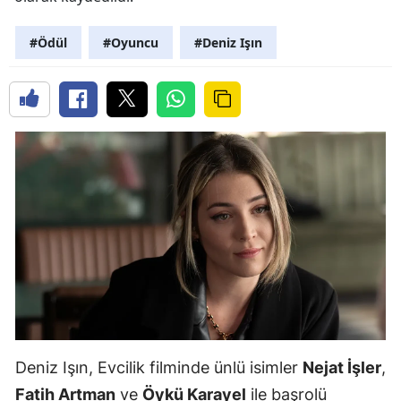
#Ödül
#Oyuncu
#Deniz Işın
Deniz Işın, Evcilik filminde ünlü isimler
Nejat İşler
,
Fatih Artman
ve
Öykü Karayel
ile başrolü