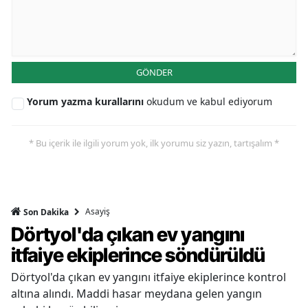
GÖNDER
Yorum yazma kurallarını
okudum ve kabul ediyorum
* Bu içerik ile ilgili yorum yok, ilk yorumu siz yazın, tartışalım *
Asayiş
Son Dakika
Dörtyol'da çıkan ev yangını
itfaiye ekiplerince söndürüldü
Dörtyol'da çıkan ev yangını itfaiye ekiplerince kontrol
altına alındı. Maddi hasar meydana gelen yangın