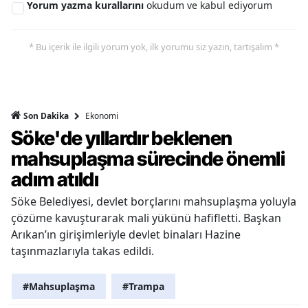
Yorum yazma kurallarını
okudum ve kabul ediyorum
* Bu içerik ile ilgili yorum yok, ilk yorumu siz yazın, tartışalım *
Ekonomi
Son Dakika
Söke'de yıllardır beklenen
mahsuplaşma sürecinde önemli
adım atıldı
Söke Belediyesi, devlet borçlarını mahsuplaşma yoluyla
çözüme kavuşturarak mali yükünü hafifletti. Başkan
Arıkan’ın girişimleriyle devlet binaları Hazine
taşınmazlarıyla takas edildi.
#Mahsuplaşma
#Trampa