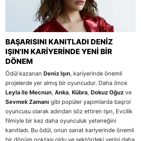
BAŞARISINI KANITLADI DENIZ
IŞIN'IN KARIYERINDE YENI BIR
DÖNEM
Ödül kazanan
Deniz Işın
, kariyerinde önemli
projelerde yer almış bir oyuncudur. Daha önce
Leyla ile Mecnun
,
Anka
,
Kübra
,
Dokuz Oğuz
ve
Sevmek Zamanı
gibi popüler yapımlarda başrol
oyuncusu olarak adından söz ettiren Işın, Evcilik
filmiyle bir kez daha oyunculuk yeteneğini
kanıtladı. Bu ödül, onun sanat kariyerinde önemli
bir dönüm noktası oldu ve sektördeki yerini daha