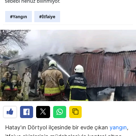
sebebi henüz bilinmiyor.
#Yangın
#İtfaiye
Hatay'ın Dörtyol ilçesinde bir evde çıkan
yangın
,