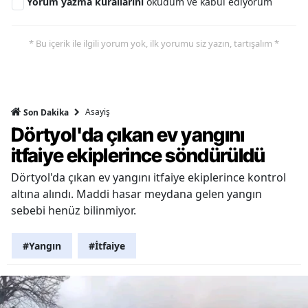
Yorum yazma kurallarını
okudum ve kabul ediyorum
* Bu içerik ile ilgili yorum yok, ilk yorumu siz yazın, tartışalım *
Asayiş
Son Dakika
Dörtyol'da çıkan ev yangını
itfaiye ekiplerince söndürüldü
Dörtyol'da çıkan ev yangını itfaiye ekiplerince kontrol
altına alındı. Maddi hasar meydana gelen yangın
sebebi henüz bilinmiyor.
#Yangın
#İtfaiye