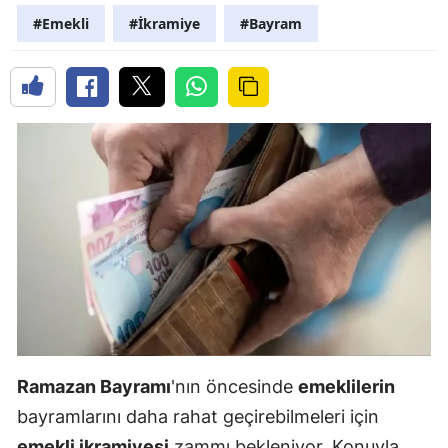
#Emekli
#İkramiye
#Bayram
Ramazan Bayramı
'nın öncesinde
emeklilerin
bayramlarını daha rahat geçirebilmeleri için
emekli ikramiyesi
zammı bekleniyor. Konuyla