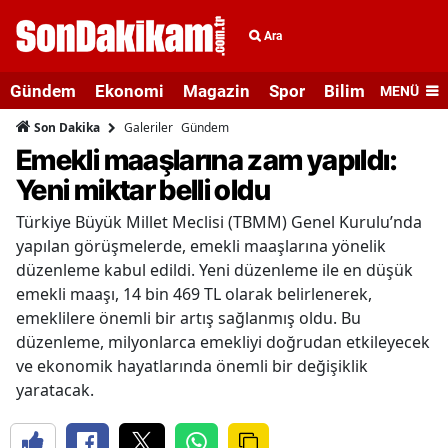
Ara
Gündem
Ekonomi
Magazin
Spor
Bilim ve Teknolo
MENÜ
Galeriler
Gündem
Son Dakika
Emekli maaşlarına zam yapıldı:
Yeni miktar belli oldu
Türkiye Büyük Millet Meclisi (TBMM) Genel Kurulu’nda
yapılan görüşmelerde, emekli maaşlarına yönelik
düzenleme kabul edildi. Yeni düzenleme ile en düşük
emekli maaşı, 14 bin 469 TL olarak belirlenerek,
emeklilere önemli bir artış sağlanmış oldu. Bu
düzenleme, milyonlarca emekliyi doğrudan etkileyecek
ve ekonomik hayatlarında önemli bir değişiklik
yaratacak.