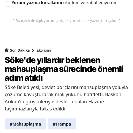
Yorum yazma kurallarını
okudum ve kabul ediyorum
* Bu içerik ile ilgili yorum yok, ilk yorumu siz yazın, tartışalım *
Ekonomi
Son Dakika
Söke'de yıllardır beklenen
mahsuplaşma sürecinde önemli
adım atıldı
Söke Belediyesi, devlet borçlarını mahsuplaşma yoluyla
çözüme kavuşturarak mali yükünü hafifletti. Başkan
Arıkan’ın girişimleriyle devlet binaları Hazine
taşınmazlarıyla takas edildi.
#Mahsuplaşma
#Trampa