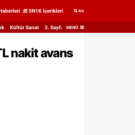
Haberleri
5N1K İçerikleri
Ara
ık
Kültür Sanat
3. Sayfa
MENÜ
L nakit avans