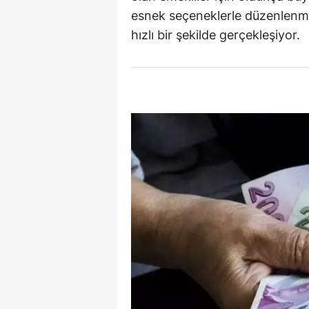
esnek seçeneklerle düzenlenmi
E
hızlı bir şekilde gerçekleşiyor.
E
E
E
E
G
G
G
H
H
I