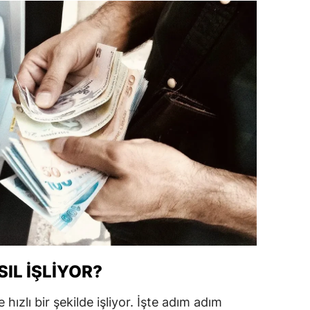
alatya
anisa
ahramanmaraş
ardin
uğla
uş
evşehir
iğde
rdu
IL İŞLIYOR?
ize
hızlı bir şekilde işliyor. İşte adım adım
akarya