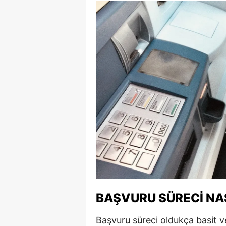
M
M
K
M
M
M
N
N
O
BAŞVURU SÜRECI NAS
R
Başvuru süreci oldukça basit ve 
S