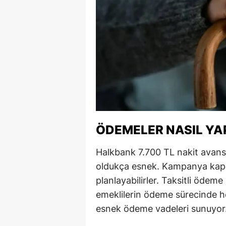
Y
Z
A
B
K
K
ÖDEMELER NASIL YA
B
Halkbank 7.700 TL nakit ava
Ş
oldukça esnek. Kampanya kapsa
planlayabilirler. Taksitli ödem
B
emeklilerin ödeme sürecinde h
A
esnek ödeme vadeleri sunuyor
I