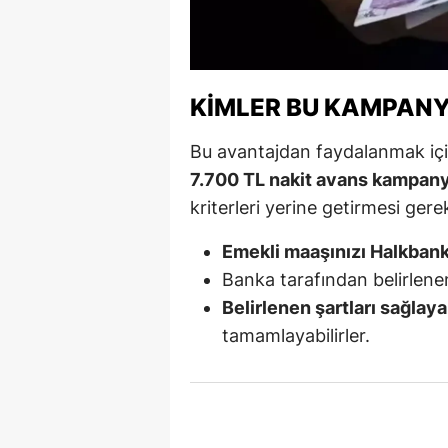
M
İ
KIMLER BU KAMPAN
İ
Bu avantajdan faydalanmak içi
K
7.700 TL nakit avans kampan
K
kriterleri yerine getirmesi gere
K
Emekli maaşınızı Halkbank
Kı
Banka tarafından belirlen
Belirlenen şartları sağlay
K
tamamlayabilirler.
K
K
K