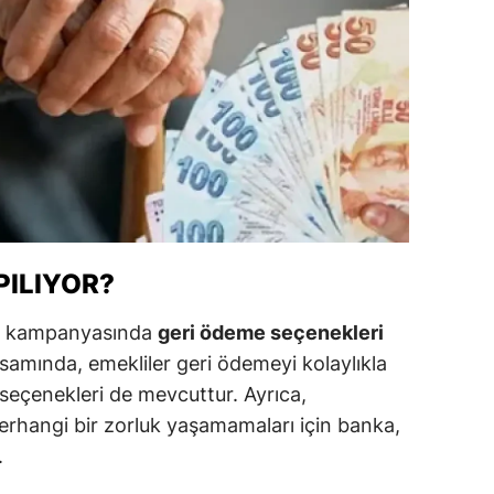
ozgat
onguldak
ksaray
ayburt
araman
ırıkkale
PILIYOR?
atman
ns kampanyasında
geri ödeme seçenekleri
ırnak
mında, emekliler geri ödemeyi kolaylıkla
e seçenekleri de mevcuttur. Ayrıca,
artın
erhangi bir zorluk yaşamamaları için banka,
rdahan
.
ğdır