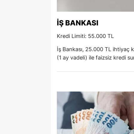
Y
İŞ BANKASI
K
Kredi Limiti: 55.000 TL
Ki
O
İş Bankası, 25.000 TL ihtiyaç 
(1 ay vadeli) ile faizsiz kredi s
D