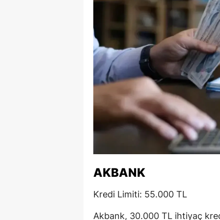
S
Si
S
S
T
T
T
T
AKBANK
Ş
Kredi Limiti: 55.000 TL
U
Akbank, 30.000 TL ihtiyaç kredi
V