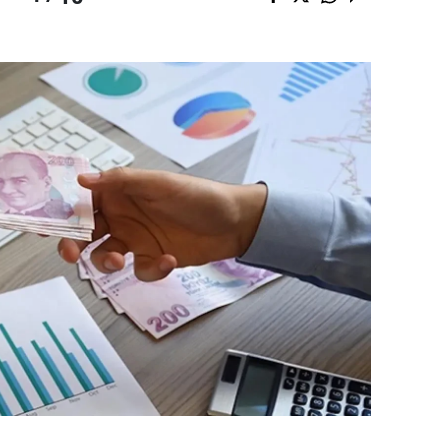
dirne
lazığ
rzincan
rzurum
skişehir
aziantep
iresun
ümüşhane
akkari
atay
sparta