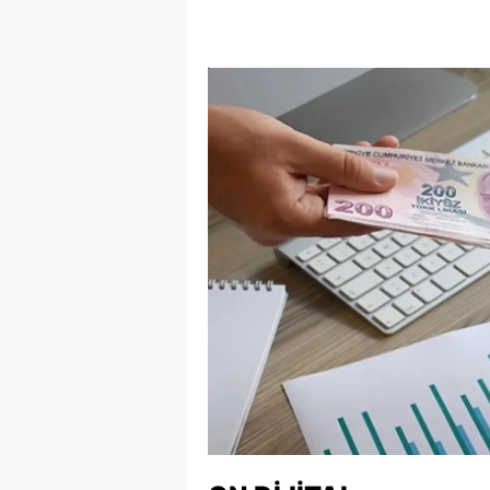
E
E
E
E
E
G
G
G
H
H
I