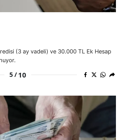
alova
arabük
lis
smaniye
kredisi (3 ay vadeli) ve 30.000 TL Ek Hesap
unuyor.
üzce
10
5 /