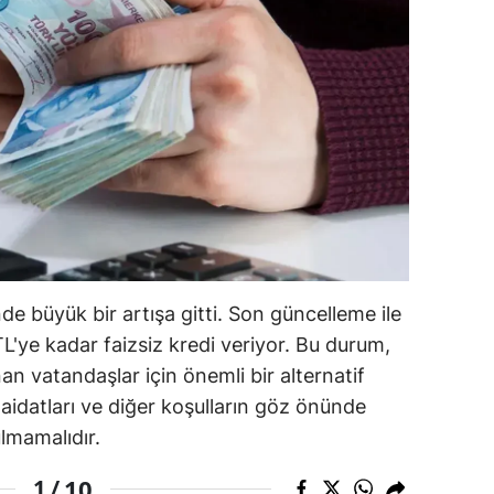
ilecik
ingöl
tlis
olu
urdur
ursa
anakkale
inde büyük bir artışa gitti. Son güncelleme ile
ankırı
TL'ye kadar faizsiz kredi veriyor. Bu durum,
an vatandaşlar için önemli bir alternatif
orum
 aidatları ve diğer koşulların göz önünde
enizli
lmamalıdır.
iyarbakır
10
1 /