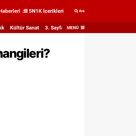
Haberleri
5N1K İçerikleri
Ara
ık
Kültür Sanat
3. Sayfa
MENÜ
hangileri?