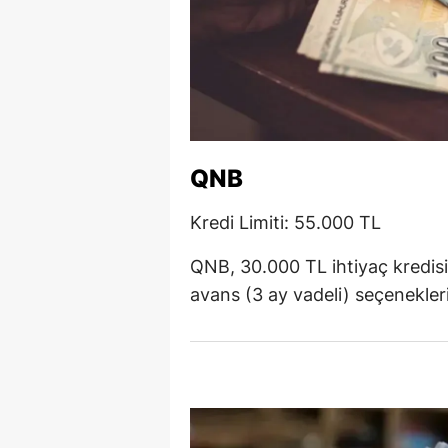
M
M
K
M
QNB
M
Kredi Limiti: 55.000 TL
M
QNB, 30.000 TL ihtiyaç kredisi 
N
avans (3 ay vadeli) seçenekleri
N
O
R
S