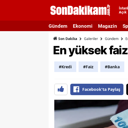
İstan
Açık
A
Gündem
Ekonomi
Magazin
Sp
A
Galeriler
Gündem
E
Son Dakika
A
En yüksek faiz
A
A
#Kredi
#Faiz
#Banka
A
A
Facebook'ta Paylaş
A
A
B