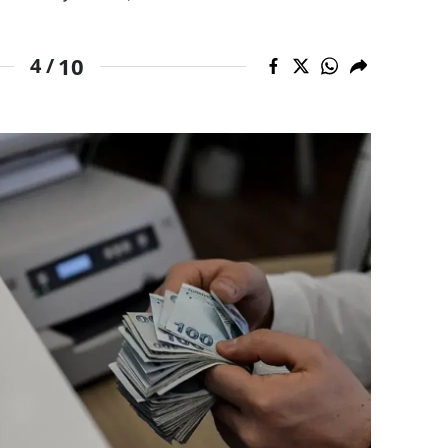
ozgat
10
4 /
onguldak
ksaray
ayburt
araman
ırıkkale
atman
ırnak
artın
rdahan
ğdır