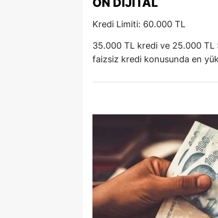
ON DIJITAL
M
Kredi Limiti: 60.000 TL
İ
35.000 TL kredi ve 25.000 TL S
İ
faizsiz kredi konusunda en yüks
K
K
K
Kı
K
K
K
K