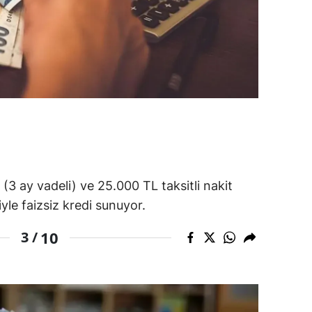
alatya
anisa
ahramanmaraş
ardin
uğla
uş
(3 ay vadeli) ve 25.000 TL taksitli nakit
evşehir
yle faizsiz kredi sunuyor.
iğde
10
3 /
rdu
ize
akarya