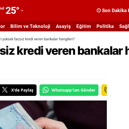
25
°
bul
Son Dakika 
dana
or
Bilim ve Teknoloji
Asayiş
Eğitim
Politika
Sağl
dıyaman
n yüksek faizsiz kredi veren bankalar hangileri?
fyonkarahisar
siz kredi veren bankalar 
ğrı
masya
nkara
ntalya
X'de Paylaş
Whatsapp'tan Gönder
rtvin
ydın
alıkesir