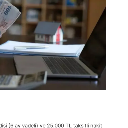
amsun
irt
inop
ivas
ekirdağ
okat
rabzon
unceli
anlıurfa
şak
si (6 ay vadeli) ve 25.000 TL taksitli nakit
an