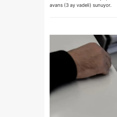
avans (3 ay vadeli) sunuyor.
Y
Z
A
B
K
K
B
Ş
B
A
I