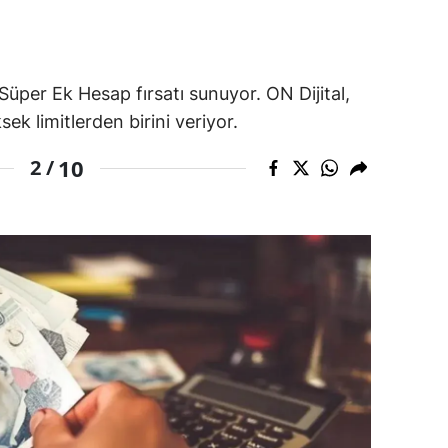
ersin
stanbul
üper Ek Hesap fırsatı sunuyor. ON Dijital,
zmir
ek limitlerden birini veriyor.
ars
10
2 /
astamonu
ayseri
rklareli
ırşehir
ocaeli
onya
ütahya