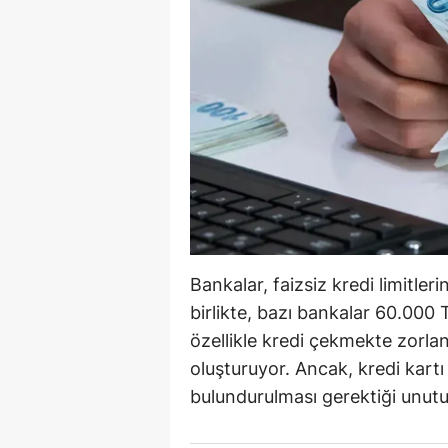
B
B
Bi
B
B
B
Ç
Bankalar, faizsiz kredi limitler
Ç
birlikte, bazı bankalar 60.000 
özellikle kredi çekmekte zorlan
Ç
oluşturuyor. Ancak, kredi kartı
D
bulundurulması gerektiği unutu
D