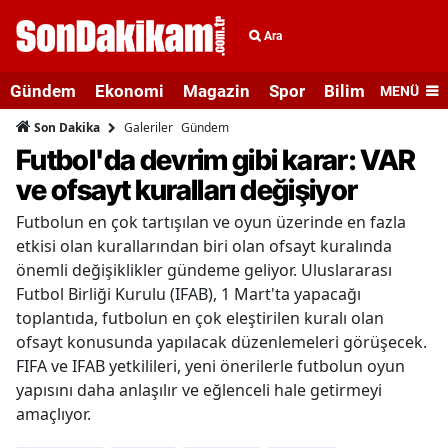
Ara
Gündem
Ekonomi
Magazin
Spor
Bilim ve Teknolo
MENÜ
Galeriler
Gündem
Son Dakika
Futbol'da devrim gibi karar: VAR
ve ofsayt kuralları değişiyor
Futbolun en çok tartışılan ve oyun üzerinde en fazla
etkisi olan kurallarından biri olan ofsayt kuralında
önemli değişiklikler gündeme geliyor. Uluslararası
Futbol Birliği Kurulu (IFAB), 1 Mart'ta yapacağı
toplantıda, futbolun en çok eleştirilen kuralı olan
ofsayt konusunda yapılacak düzenlemeleri görüşecek.
FIFA ve IFAB yetkilileri, yeni önerilerle futbolun oyun
yapısını daha anlaşılır ve eğlenceli hale getirmeyi
amaçlıyor.