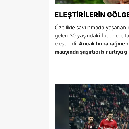
M
ELEŞTIRILERIN GÖLG
İ
Özellikle savunmada yaşanan bo
İ
gelen 30 yaşındaki futbolcu, t
eleştirildi.
Ancak buna rağmen 
K
maaşında şaşırtıcı bir artışa gi
K
K
Kı
K
K
K
K