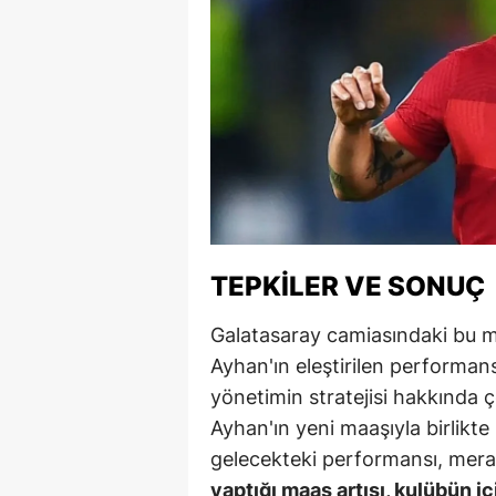
Y
K
Ki
O
D
TEPKILER VE SONUÇ
Galatasaray camiasındaki bu maa
Ayhan'ın eleştirilen performans
yönetimin stratejisi hakkında ç
Ayhan'ın yeni maaşıyla birlikt
gelecekteki performansı, mera
yaptığı maaş artışı, kulübün iç