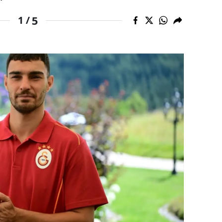
dirne
5
1 /
lazığ
rzincan
rzurum
skişehir
aziantep
iresun
ümüşhane
akkari
atay
sparta