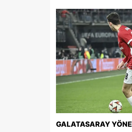
S
Si
S
S
T
T
T
T
Ş
U
GALATASARAY YÖNE
V