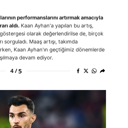
ozgat
arının performanslarını artırmak amacıyla
onguldak
arı aldı.
Kaan Ayhan'a yapılan bu artış,
östergesi olarak değerlendirilse de, birçok
ksaray
rı sorguladı. Maaş artışı, takımda
ayburt
erken, Kaan Ayhan'ın geçtiğimiz dönemlerde
ışılmaya devam ediyor.
araman
ırıkkale
5
4 /
atman
ırnak
artın
rdahan
ğdır