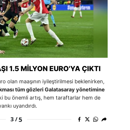
alatya
anisa
ahramanmaraş
ardin
uğla
I 1.5 MILYON EURO'YA ÇIKTI
uş
evşehir
ro olan maaşının iyileştirilmesi beklenirken,
ıkması tüm gözleri Galatasaray yönetimine
iğde
bu önemli artış, hem taraftarlar hem de
rdu
yankı uyandırdı.
ize
5
3 /
akarya