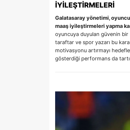
İYILEŞTIRMELERI
Y
Galatasaray yönetimi, oyuncul
Z
maaş iyileştirmeleri yapma kar
oyuncuya duyulan güvenin bir g
A
taraftar ve spor yazarı bu kara
B
motivasyonu artırmayı hedefl
gösterdiği performans da tart
K
K
B
Ş
B
A
I