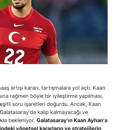
alova
arabük
lis
smaniye
üzce
ş artışı kararı, tartışmalara yol açtı. Kaan
ına rağmen böyle bir iyileştirme yapılması,
eşitli soru işaretleri doğurdu. Ancak, Kaan
e Galatasaray'da kalıp kalmayacağı ve
kla bekleniyor.
Galatasaray'ın Kaan Ayhan'a
indeki yönetsel kararların ve stratejilerin