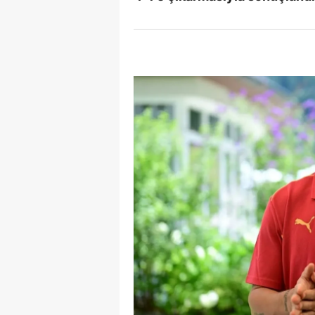
E
E
E
E
E
G
G
G
H
H
I