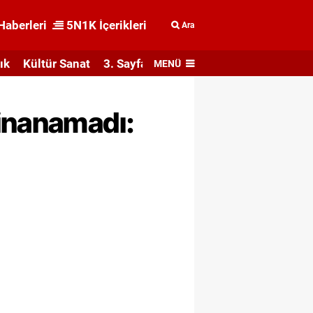
Haberleri
5N1K İçerikleri
Ara
ık
Kültür Sanat
3. Sayfa
MENÜ
 inanamadı: