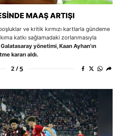
ersin
ESINDE MAAŞ ARTIŞI
stanbul
şluklar ve kritik kırmızı kartlarla gündeme
zmir
akıma katkı sağlamadaki zorlanmasıyla
Galatasaray yönetimi, Kaan Ayhan'ın
ars
tme kararı aldı.
astamonu
5
2 /
ayseri
rklareli
ırşehir
ocaeli
onya
ütahya