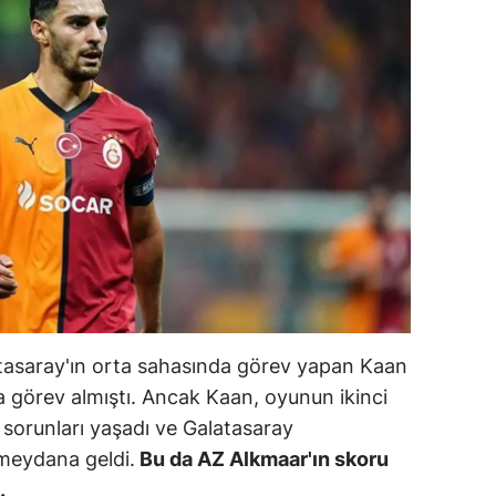
ilecik
ingöl
tlis
olu
urdur
ursa
anakkale
ankırı
tasaray'ın orta sahasında görev yapan Kaan
orum
 görev almıştı. Ancak Kaan, oyunun ikinci
 sorunları yaşadı ve Galatasaray
enizli
meydana geldi.
Bu da AZ Alkmaar'ın skoru
iyarbakır
.