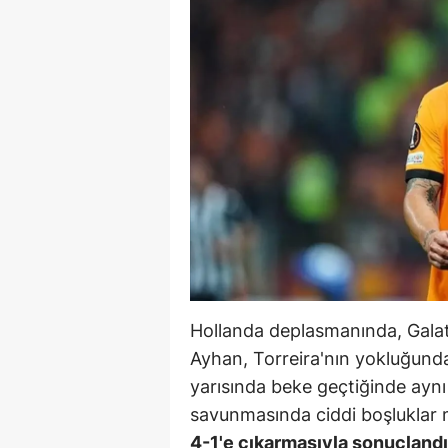
B
B
Bi
B
B
B
Ç
Ç
Hollanda deplasmanında, Gala
Ç
Ayhan, Torreira'nın yokluğunda
yarısında beke geçtiğinde aynı
D
savunmasında ciddi boşluklar 
D
4-1'e çıkarmasıyla sonuçlandı