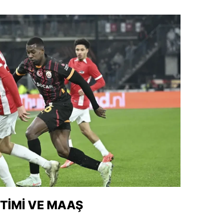
amsun
irt
inop
ivas
ekirdağ
okat
rabzon
unceli
anlıurfa
şak
TIMI VE MAAŞ
an