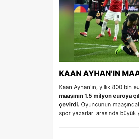
M
M
K
M
M
KAAN AYHAN'IN MAAŞ
M
N
Kaan Ayhan'ın, yıllık 800 bin eu
maaşının 1.5 milyon euroya ç
N
çevirdi.
Oyuncunun maaşındaki 
O
spor yazarları arasında büyük 
R
S