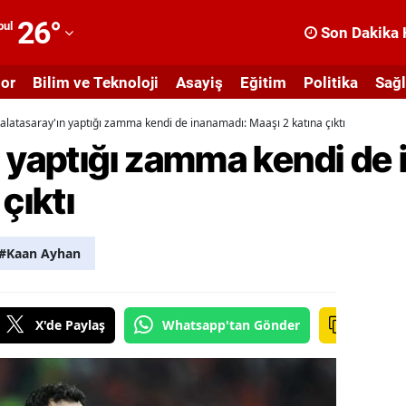
26
°
bul
Son Dakika 
dana
or
Bilim ve Teknoloji
Asayiş
Eğitim
Politika
Sağl
dıyaman
alatasaray'ın yaptığı zamma kendi de inanamadı: Maaşı 2 katına çıktı
fyonkarahisar
n yaptığı zamma kendi de
ğrı
çıktı
masya
nkara
#Kaan Ayhan
ntalya
rtvin
X'de Paylaş
Whatsapp'tan Gönder
ydın
alıkesir