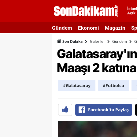
İstan
Açık
A
Gündem
Ekonomi
Magazin
Sp
A
Galeriler
Gündem
G
Son Dakika
A
Galatasaray'ı
A
Maaşı 2 katına 
A
A
#Galatasaray
#Futbolcu
A
A
Facebook'ta Paylaş
A
B