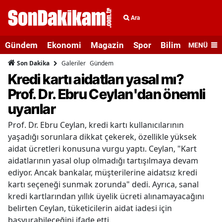
Ara
Gündem
Ekonomi
Magazin
Spor
Bilim ve Teknolo
MENÜ
Galeriler
Gündem
Son Dakika
Kredi kartı aidatları yasal mı?
Prof. Dr. Ebru Ceylan'dan önemli
uyarılar
Prof. Dr. Ebru Ceylan, kredi kartı kullanıcılarının
yaşadığı sorunlara dikkat çekerek, özellikle yüksek
aidat ücretleri konusuna vurgu yaptı. Ceylan, "Kart
aidatlarının yasal olup olmadığı tartışılmaya devam
ediyor. Ancak bankalar, müşterilerine aidatsız kredi
kartı seçeneği sunmak zorunda" dedi. Ayrıca, sanal
kredi kartlarından yıllık üyelik ücreti alınamayacağını
belirten Ceylan, tüketicilerin aidat iadesi için
başvurabileceğini ifade etti.