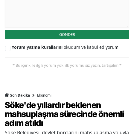
GÖNDER
Yorum yazma kurallarını
okudum ve kabul ediyorum
* Bu içerik ile ilgili yorum yok, ilk yorumu siz yazın, tartışalım *
Ekonomi
Son Dakika
Söke'de yıllardır beklenen
mahsuplaşma sürecinde önemli
adım atıldı
Söke Belediyesi, devlet borçlarını mahsuplaşma yoluyla