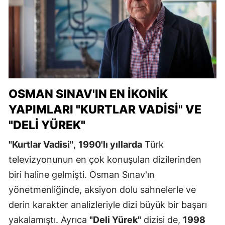
OSMAN SINAV'IN EN İKONIK
YAPIMLARI "KURTLAR VADISI" VE
"DELI YÜREK"
"Kurtlar Vadisi"
,
1990'lı yıllarda
Türk
televizyonunun en çok konuşulan dizilerinden
biri haline gelmişti. Osman Sınav'ın
yönetmenliğinde, aksiyon dolu sahnelerle ve
derin karakter analizleriyle dizi büyük bir başarı
yakalamıştı. Ayrıca
"Deli Yürek"
dizisi de,
1998