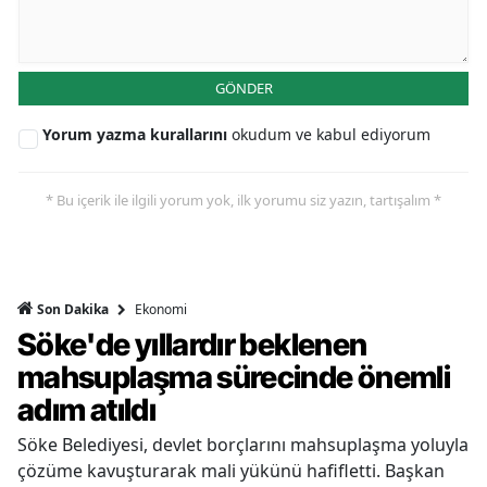
GÖNDER
Yorum yazma kurallarını
okudum ve kabul ediyorum
* Bu içerik ile ilgili yorum yok, ilk yorumu siz yazın, tartışalım *
Ekonomi
Son Dakika
Söke'de yıllardır beklenen
mahsuplaşma sürecinde önemli
adım atıldı
Söke Belediyesi, devlet borçlarını mahsuplaşma yoluyla
çözüme kavuşturarak mali yükünü hafifletti. Başkan