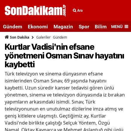
Ara
Gündem
Ekonomi
Magazin
Spor
Bilim ve Teknolo
MENÜ
Galeriler
Gündem
Son Dakika
Kurtlar Vadisi'nin efsane
yönetmeni Osman Sınav hayatını
kaybetti
Türk televizyon ve sinema dünyasının efsane
isimlerinden Osman Sınav, 69 yaşında hayatını
kaybetti. Uzun süredir kanser tedavisi gören ünlü
yönetmen, sinema ve televizyon dünyasında iz bırakan
yapımların arkasındaki isimdi. Sınav, Türk
televizyonunun en unutulmaz dizilerine imza atmış ve
geniş kitlelere ulaşmıştı. Geçtiğimiz ay, Kurtlar
Vadisi'nde birlikte çalıştığı Selçuk Yöntem, Özgü
Namal, Oktay Kaynarca ve Mehmet Aslantuğ gibi ünlü