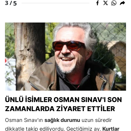
5
3 /
ÜNLÜ İSIMLER OSMAN SINAV'I SON
ZAMANLARDA ZIYARET ETTILER
Osman Sınav'ın
sağlık durumu
uzun süredir
dikkatle takip ediliyordu. Geçtiğimiz ay,
Kurtlar