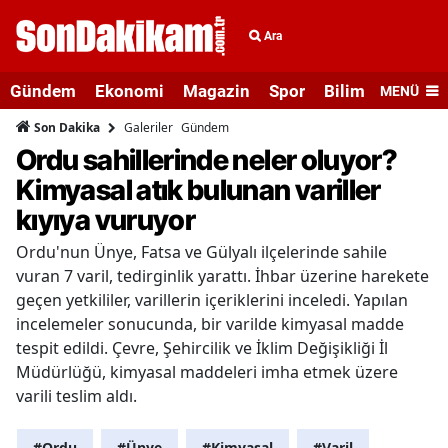
Ara
Gündem
Ekonomi
Magazin
Spor
Bilim ve Teknolo
MENÜ
Galeriler
Gündem
Son Dakika
Ordu sahillerinde neler oluyor?
Kimyasal atık bulunan variller
kıyıya vuruyor
Ordu'nun Ünye, Fatsa ve Gülyalı ilçelerinde sahile
vuran 7 varil, tedirginlik yarattı. İhbar üzerine harekete
geçen yetkililer, varillerin içeriklerini inceledi. Yapılan
incelemeler sonucunda, bir varilde kimyasal madde
tespit edildi. Çevre, Şehircilik ve İklim Değişikliği İl
Müdürlüğü, kimyasal maddeleri imha etmek üzere
varili teslim aldı.
#Ordu
#Ünye
#Kimyasal
#Varil