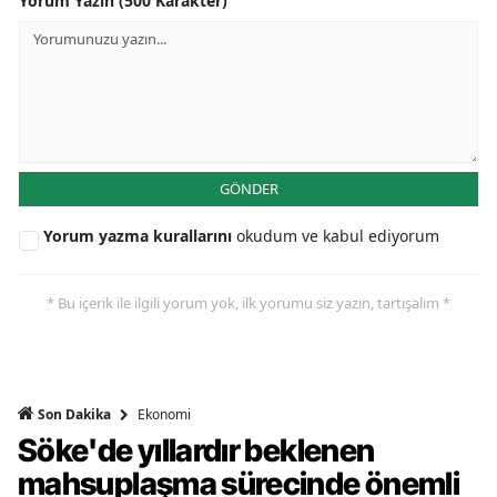
Yorum Yazın (500 Karakter)
GÖNDER
Yorum yazma kurallarını
okudum ve kabul ediyorum
* Bu içerik ile ilgili yorum yok, ilk yorumu siz yazın, tartışalım *
Ekonomi
Son Dakika
Söke'de yıllardır beklenen
mahsuplaşma sürecinde önemli