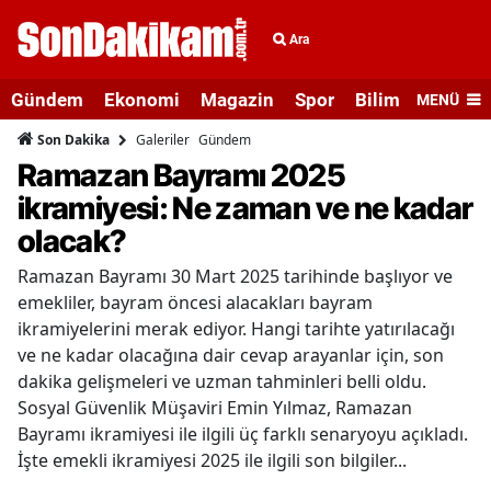
Ara
Gündem
Ekonomi
Magazin
Spor
Bilim ve Teknolo
MENÜ
Galeriler
Gündem
Son Dakika
Ramazan Bayramı 2025
ikramiyesi: Ne zaman ve ne kadar
olacak?
Ramazan Bayramı 30 Mart 2025 tarihinde başlıyor ve
emekliler, bayram öncesi alacakları bayram
ikramiyelerini merak ediyor. Hangi tarihte yatırılacağı
ve ne kadar olacağına dair cevap arayanlar için, son
dakika gelişmeleri ve uzman tahminleri belli oldu.
Sosyal Güvenlik Müşaviri Emin Yılmaz, Ramazan
Bayramı ikramiyesi ile ilgili üç farklı senaryoyu açıkladı.
İşte emekli ikramiyesi 2025 ile ilgili son bilgiler...