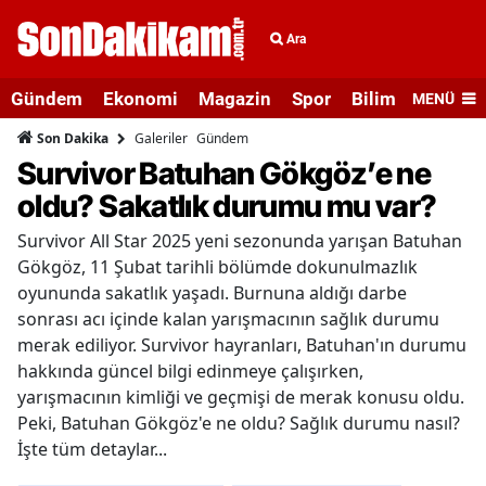
Ara
Gündem
Ekonomi
Magazin
Spor
Bilim ve Teknolo
MENÜ
Galeriler
Gündem
Son Dakika
Survivor Batuhan Gökgöz’e ne
oldu? Sakatlık durumu mu var?
Survivor All Star 2025 yeni sezonunda yarışan Batuhan
Gökgöz, 11 Şubat tarihli bölümde dokunulmazlık
oyununda sakatlık yaşadı. Burnuna aldığı darbe
sonrası acı içinde kalan yarışmacının sağlık durumu
merak ediliyor. Survivor hayranları, Batuhan'ın durumu
hakkında güncel bilgi edinmeye çalışırken,
yarışmacının kimliği ve geçmişi de merak konusu oldu.
Peki, Batuhan Gökgöz'e ne oldu? Sağlık durumu nasıl?
İşte tüm detaylar...