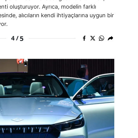
nti oluşturuyor. Ayrıca, modelin farklı
alova
sinde, alıcıların kendi ihtiyaçlarına uygun bir
or.
arabük
5
4 /
lis
smaniye
üzce