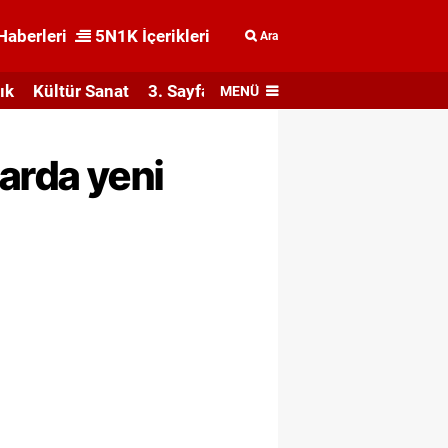
Haberleri
5N1K İçerikleri
Ara
ık
Kültür Sanat
3. Sayfa
MENÜ
larda yeni