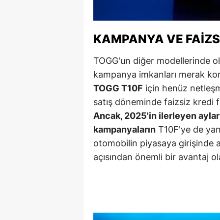
M
İ
KAMPANYA VE FAIZSI
İ
TOGG'un diğer modellerinde old
kampanya imkanları merak konu
K
TOGG T10F
için henüz netleşm
K
satış döneminde faizsiz kredi 
K
Ancak, 2025'in ilerleyen ayl
kampanyaların
T10F'ye de yan
Kı
otomobilin piyasaya girişinde al
K
açısından önemli bir avantaj ol
K
K
K