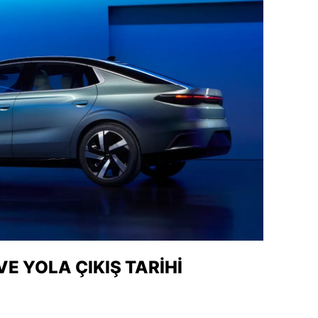
alatya
anisa
ahramanmaraş
ardin
uğla
uş
evşehir
iğde
rdu
VE YOLA ÇIKIŞ TARIHI
ize
akarya