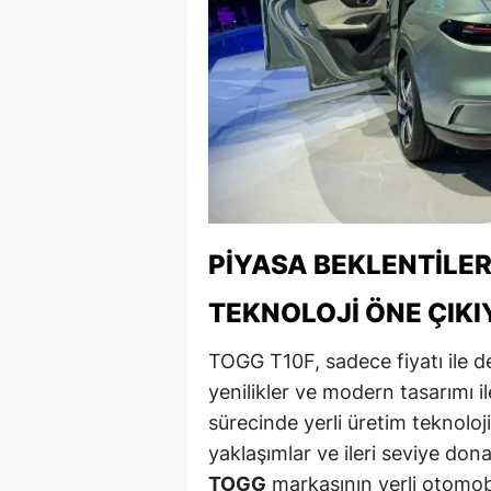
Y
Z
A
B
K
PIYASA BEKLENTILER
K
TEKNOLOJI ÖNE ÇIKI
B
Ş
TOGG T10F, sadece fiyatı ile de
yenilikler ve modern tasarımı il
B
sürecinde yerli üretim teknoloji
A
yaklaşımlar ve ileri seviye dona
TOGG
markasının yerli otomobi
I