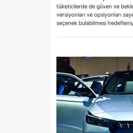
tüketicilerde de güven ve bekle
Y
versiyonları ve opsiyonları saye
seçenek bulabilmesi hedefleniy
K
Ki
O
D