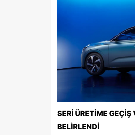
M
M
K
M
M
M
N
N
O
SERI ÜRETIME GEÇIŞ 
R
BELIRLENDI
S