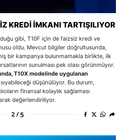
ersin
stanbul
Z KREDI İMKANI TARTIŞILIYOR
zmir
uğu gibi, T10F için de faizsiz kredi ve
su oldu. Mevcut bilgiler doğrultusunda,
ars
iş bir kampanya bulunmamakla birlikte, ilk
astamonu
fırsatlarının sunulması pek olası görünmüyor.
ayseri
arında, T10X modelinde uygulanan
sıyabileceği düşünülüyor. Bu durum,
rklareli
ıcıların finansal kolaylık sağlaması
ırşehir
arak değerlendiriliyor.
ocaeli
5
2 /
onya
ütahya