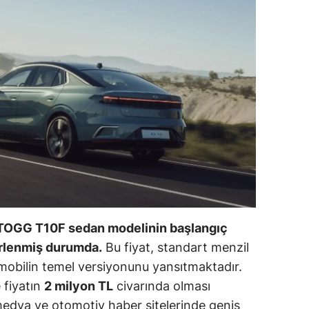
ilecik
ingöl
tlis
olu
urdur
ursa
anakkale
ankırı
e, TOGG T10F sedan modelinin başlangıç
orum
lirlenmiş durumda.
Bu fiyat, standart menzil
omobilin temel versiyonunu yansıtmaktadır.
enizli
 fiyatın
2 milyon TL
civarında olması
iyarbakır
 medya ve otomotiv haber sitelerinde geniş