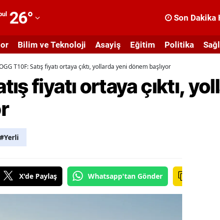
26
°
bul
Son Dakika 
dana
or
Bilim ve Teknoloji
Asayiş
Eğitim
Politika
Sağl
dıyaman
OGG T10F: Satış fiyatı ortaya çıktı, yollarda yeni dönem başlıyor
fyonkarahisar
ş fiyatı ortaya çıktı, yol
ğrı
r
masya
nkara
#Yerli
ntalya
rtvin
X'de Paylaş
Whatsapp'tan Gönder
ydın
alıkesir