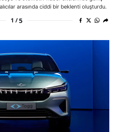
lıcılar arasında ciddi bir beklenti oluşturdu.
dirne
5
1 /
lazığ
rzincan
rzurum
skişehir
aziantep
iresun
ümüşhane
akkari
atay
sparta