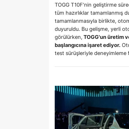
TOGG T10F'nin geliştirme sürec
S
tüm hazırlıklar tamamlanmış d
tamamlanmasıyla birlikte, otom
Si
duyuruldu. Bu gelişme, yerli o
S
görülürken,
TOGG'un üretim ve
başlangıcına işaret ediyor.
Oto
S
test sürüşleriyle deneyimleme f
T
T
T
T
Ş
U
V