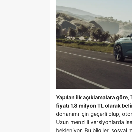
B
B
Bi
B
B
B
Ç
Ç
Yapılan ilk açıklamalara gör
Ç
fiyatı 1.8 milyon TL olarak be
donanımı için geçerli olup, ot
D
Uzun menzilli versiyonlarda ise
D
bekleniyor. Bu bilgiler, sosyal