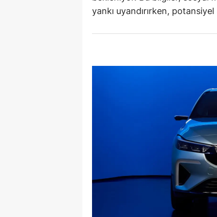
yankı uyandırırken, potansiyel a
E
E
E
E
E
G
G
G
H
H
I