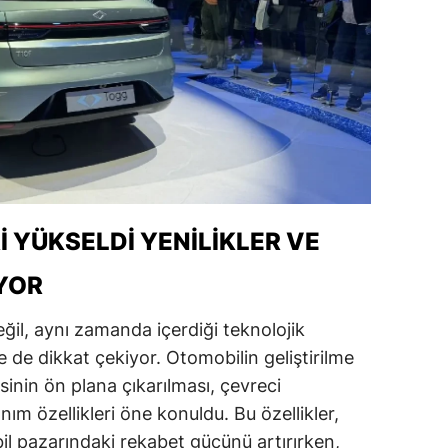
ozgat
onguldak
ksaray
ayburt
araman
I YÜKSELDI YENILIKLER VE
ırıkkale
YOR
atman
ırnak
ğil, aynı zamanda içerdiği teknolojik
e de dikkat çekiyor. Otomobilin geliştirilme
artın
sinin ön plana çıkarılması, çevreci
rdahan
nım özellikleri öne konuldu. Bu özellikler,
l pazarındaki rekabet gücünü artırırken,
ğdır