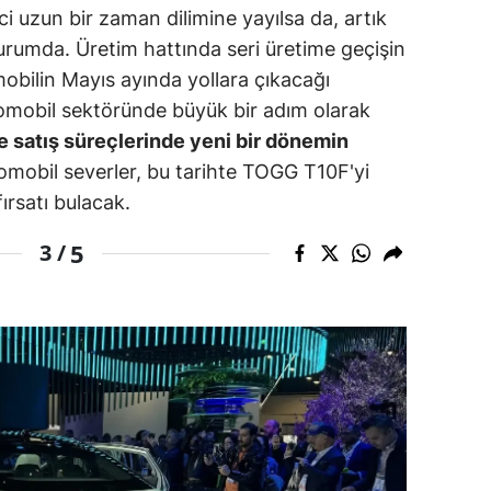
i uzun bir zaman dilimine yayılsa da, artık
amsun
urumda. Üretim hattında seri üretime geçişin
obilin Mayıs ayında yollara çıkacağı
irt
tomobil sektöründe büyük bir adım olarak
inop
 satış süreçlerinde yeni bir dönemin
mobil severler, bu tarihte TOGG T10F'yi
ivas
ırsatı bulacak.
ekirdağ
5
3 /
okat
rabzon
unceli
anlıurfa
şak
an