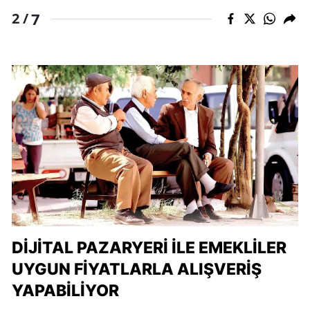
7
2 /
DIJITAL PAZARYERI ILE EMEKLILER
UYGUN FIYATLARLA ALIŞVERIŞ
YAPABILIYOR