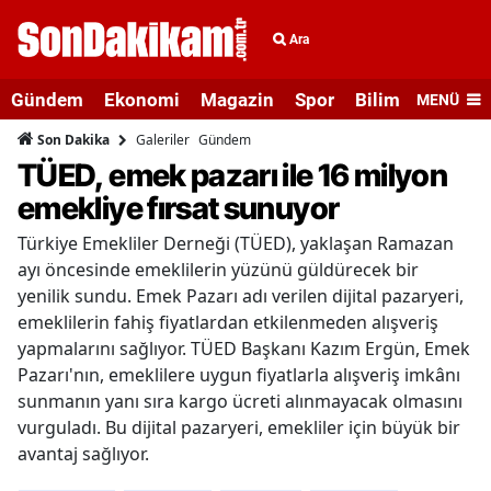
Ara
Gündem
Ekonomi
Magazin
Spor
Bilim ve Teknolo
MENÜ
Galeriler
Gündem
Son Dakika
TÜED, emek pazarı ile 16 milyon
emekliye fırsat sunuyor
Türkiye Emekliler Derneği (TÜED), yaklaşan Ramazan
ayı öncesinde emeklilerin yüzünü güldürecek bir
yenilik sundu. Emek Pazarı adı verilen dijital pazaryeri,
emeklilerin fahiş fiyatlardan etkilenmeden alışveriş
yapmalarını sağlıyor. TÜED Başkanı Kazım Ergün, Emek
Pazarı'nın, emeklilere uygun fiyatlarla alışveriş imkânı
sunmanın yanı sıra kargo ücreti alınmayacak olmasını
vurguladı. Bu dijital pazaryeri, emekliler için büyük bir
avantaj sağlıyor.