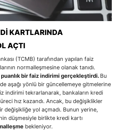
ersin
stanbul
REDI KARTLARINDA
zmir
L AÇTI
ars
astamonu
kası (TCMB) tarafından yapılan faiz
anlarının normalleşmesine olanak tanıdı.
ayseri
uanlık bir faiz indirimi gerçekleştirdi.
Bu
rklareli
inde aşağı yönlü bir güncellemeye gitmelerine
z indirimi tekrarlanarak, bankaların kredi
ırşehir
üreci hız kazandı. Ancak, bu değişiklikler
ocaeli
bir değişikliğe yol açmadı. Bunun yerine,
rinin düşmesiyle birlikte kredi kartı
onya
rmalleşme
bekleniyor.
ütahya