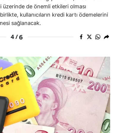
i üzerinde de önemli etkileri olması
alova
irlikte, kullanıcıların kredi kartı ödemelerini
lmesi sağlanacak.
arabük
6
4 /
lis
smaniye
üzce