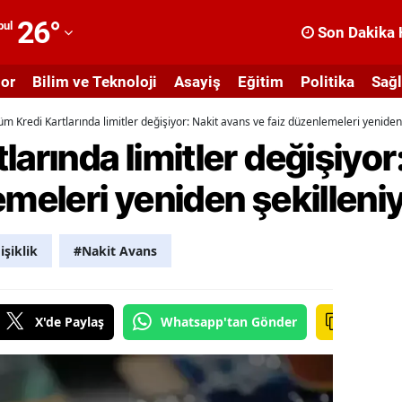
26
°
bul
Son Dakika 
dana
or
Bilim ve Teknoloji
Asayiş
Eğitim
Politika
Sağl
dıyaman
üm Kredi Kartlarında limitler değişiyor: Nakit avans ve faiz düzenlemeleri yeniden
fyonkarahisar
larında limitler değişiyor
ğrı
emeleri yeniden şekilleni
masya
nkara
şiklik
#Nakit Avans
ntalya
rtvin
X'de Paylaş
Whatsapp'tan Gönder
ydın
alıkesir