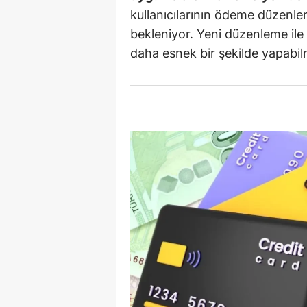
kullanıcılarının ödeme düzenler
Y
bekleniyor. Yeni düzenleme ile b
daha esnek bir şekilde yapabi
K
Ki
O
D