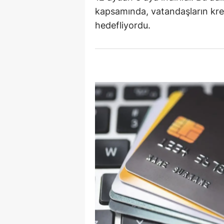
kapsamında, vatandaşların kred
E
hedefliyordu.
E
E
E
E
G
G
G
H
H
I