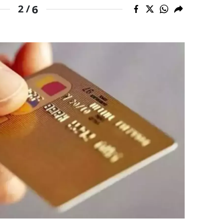
6
2 /
alatya
anisa
ahramanmaraş
ardin
uğla
uş
evşehir
iğde
rdu
ize
akarya