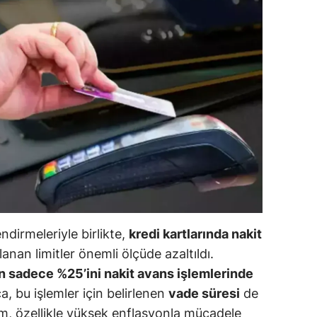
ilecik
ingöl
tlis
olu
urdur
ursa
anakkale
ankırı
ndirmeleriyle birlikte,
kredi kartlarında nakit
orum
anan limitler önemli ölçüde azaltıldı.
inin sadece %25’ini nakit avans işlemlerinde
enizli
a, bu işlemler için belirlenen
vade süresi
de
iyarbakır
ım, özellikle yüksek enflasyonla mücadele