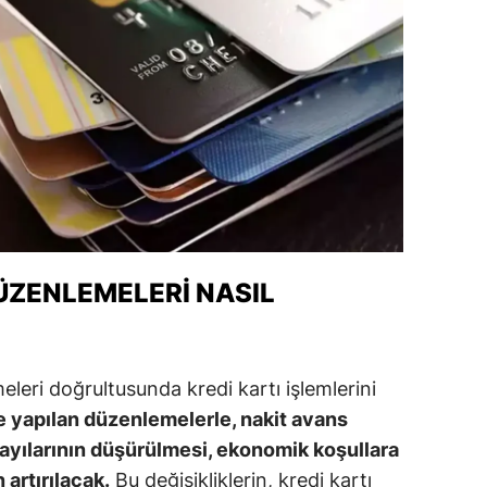
ozgat
onguldak
ksaray
ayburt
araman
ırıkkale
ÜZENLEMELERI NASIL
atman
ırnak
leri doğrultusunda kredi kartı işlemlerini
artın
 yapılan düzenlemelerle, nakit avans
rdahan
sayılarının düşürülmesi, ekonomik koşullara
artırılacak.
Bu değişikliklerin, kredi kartı
ğdır