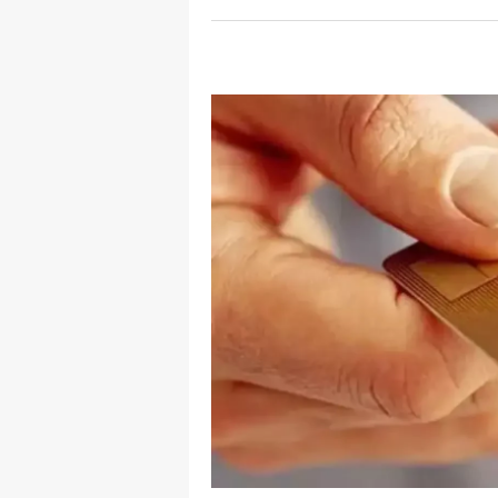
M
M
K
M
M
M
N
N
O
R
S