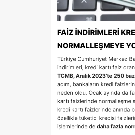
M
İ
FAIZ İNDIRIMLERI K
İ
NORMALLEŞMEYE YO
K
K
Türkiye Cumhuriyet Merkez Ban
indirimleri, kredi kartı faiz or
K
TCMB, Aralık 2023'te 250 baz p
Kı
adım, bankaların kredi faizler
neden oldu. Ocak ayında da fai
K
kartı faizlerinde normalleşme s
K
kredi kartı faizlerinde anında 
özellikle tüketici kredisi faizle
K
işlemlerinde de
daha fazla no
K