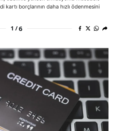
i kartı borçlarının daha hızlı ödenmesini
dirne
lazığ
6
1 /
rzincan
rzurum
skişehir
aziantep
iresun
ümüşhane
akkari
atay
sparta