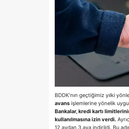
B
B
Bi
B
B
B
Ç
Ç
BDDK'nın geçtiğimiz yılki yönle
Ç
avans
işlemlerine yönelik uygul
Bankalar, kredi kartı limitler
D
kullanılmasına izin verdi.
Ayrıc
D
12 aydan 3 aya indirildi. Bu ad