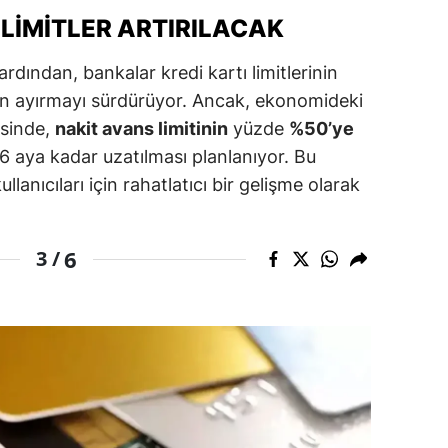
 LIMITLER ARTIRILACAK
amsun
rdından, bankalar kredi kartı limitlerinin
irt
için ayırmayı sürdürüyor. Ancak, ekonomideki
inop
sinde,
nakit avans limitinin
yüzde
%50’ye
6 aya kadar uzatılması planlanıyor. Bu
ivas
kullanıcıları için rahatlatıcı bir gelişme olarak
ekirdağ
okat
6
3 /
rabzon
unceli
anlıurfa
şak
an