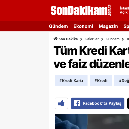
İstan
Açık
A
Gündem
Ekonomi
Magazin
Sp
A
Galeriler
Gündem
T
Son Dakika
A
Tüm Kredi Kart
A
ve faiz düzenl
A
A
#Kredi Kartı
#Kredi
#Deği
A
A
Facebook'ta Paylaş
A
B