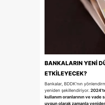
Y
Z
A
B
K
K
BANKALARIN YENI D
B
ETKILEYECEK?
Ş
Bankalar, BDDK'nın yönlendirme
B
yeniden şekillendiriyor.
2024’te
A
kullanım oranlarının ve vade 
uygun olarak zamanla yeniden 
I