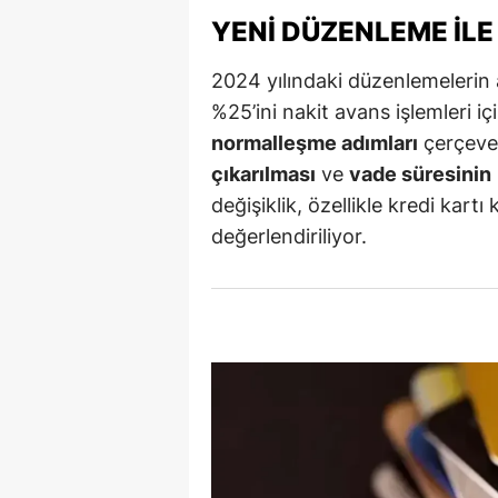
YENI DÜZENLEME ILE
S
2024 yılındaki düzenlemelerin a
Si
%25’ini nakit avans işlemleri 
S
normalleşme adımları
çerçeve
çıkarılması
ve
vade süresinin
S
değişiklik, özellikle kredi kartı 
T
değerlendiriliyor.
T
T
T
Ş
U
V