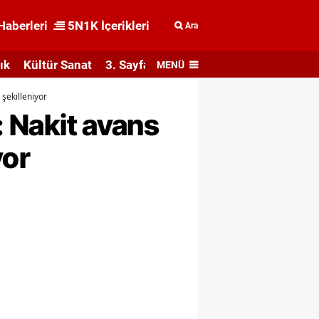
Haberleri
5N1K İçerikleri
Ara
ık
Kültür Sanat
3. Sayfa
MENÜ
 şekilleniyor
: Nakit avans
yor