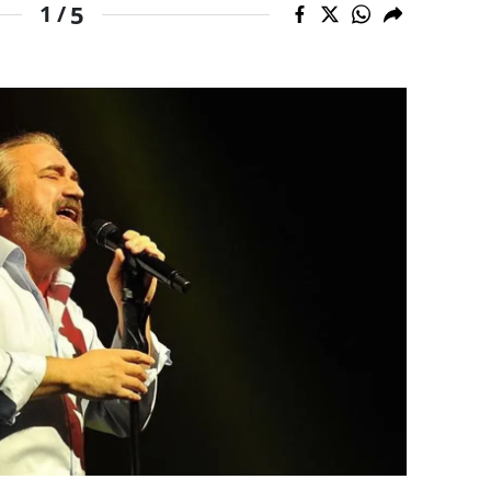
5
1 /
dirne
lazığ
rzincan
rzurum
skişehir
aziantep
iresun
ümüşhane
akkari
atay
sparta