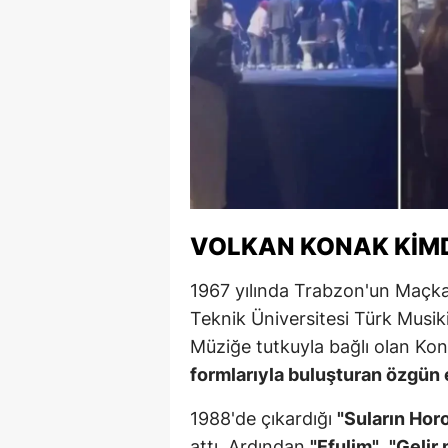
Y
K
Ki
O
D
VOLKAN KONAK KIM
1967 yılında Trabzon'un Maçka
Teknik Üniversitesi Türk Musiki
Müziğe tutkuyla bağlı olan Ko
formlarıyla buluşturan özgün 
1988'de çıkardığı
"Suların Horo
attı. Ardından
"Efulim"
,
"Gelir