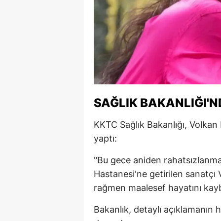
M
M
K
M
M
SAĞLIK BAKANLIĞI'
M
KKTC Sağlık Bakanlığı, Volkan Ko
N
yaptı:
N
"Bu gece aniden rahatsızlanma
Hastanesi'ne getirilen sanatç
O
rağmen maalesef hayatını kayb
R
Bakanlık, detaylı açıklamanın h
S