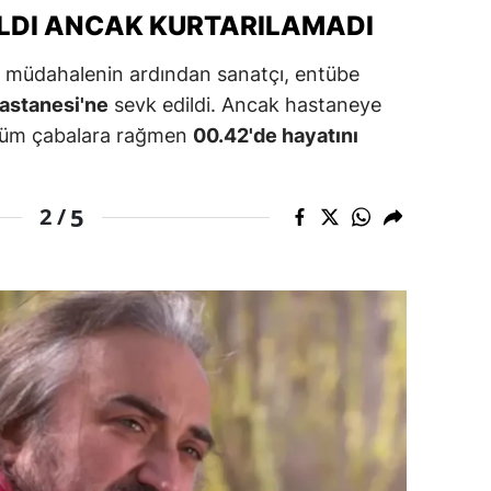
LDI ANCAK KURTARILAMADI
ersin
 müdahalenin ardından sanatçı, entübe
stanbul
astanesi'ne
sevk edildi. Ancak hastaneye
zmir
a tüm çabalara rağmen
00.42'de hayatını
ars
astamonu
5
2 /
ayseri
rklareli
ırşehir
ocaeli
onya
ütahya