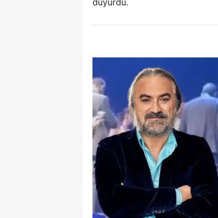
duyurdu.
S
Si
S
S
T
T
T
T
Ş
U
V