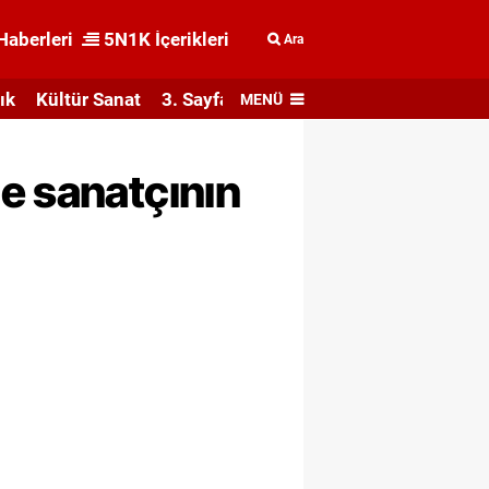
Haberleri
5N1K İçerikleri
Ara
ık
Kültür Sanat
3. Sayfa
MENÜ
e sanatçının