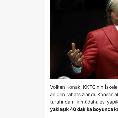
B
B
Bi
B
B
B
Ç
Ç
Volkan Konak, KKTC'nin İskele 
Ç
aniden rahatsızlandı. Konser al
tarafından ilk müdahalesi yapıl
D
yaklaşık 40 dakika boyunca k
D