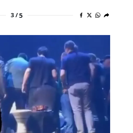
amsun
5
3 /
irt
inop
ivas
ekirdağ
okat
rabzon
unceli
anlıurfa
şak
an