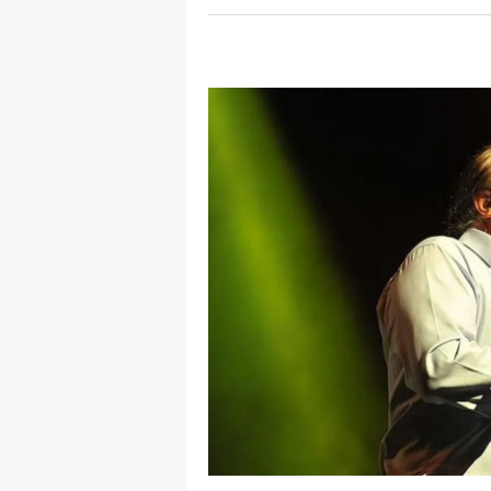
E
E
E
E
E
G
G
G
H
H
I