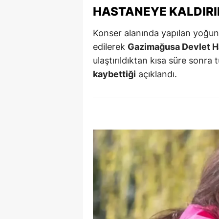
HASTANEYE KALDIRI
M
Konser alanında yapılan yoğun
İ
edilerek
Gazimağusa Devlet H
İ
ulaştırıldıktan kısa süre sonr
kaybettiği
açıklandı.
K
K
K
Kı
K
K
K
K