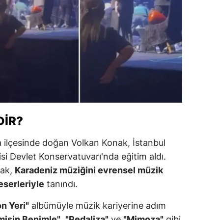
alova
arabük
lis
smaniye
üzce
DIR?
 ilçesinde doğan Volkan Konak, İstanbul
si Devlet Konservatuvarı'nda eğitim aldı.
nak,
Karadeniz müziğini evrensel müzik
eserleriyle
tanındı.
n Yeri"
albümüyle müzik kariyerine adım
 misin Benimle"
,
"Pedaliza"
ve
"Mimoza"
gibi