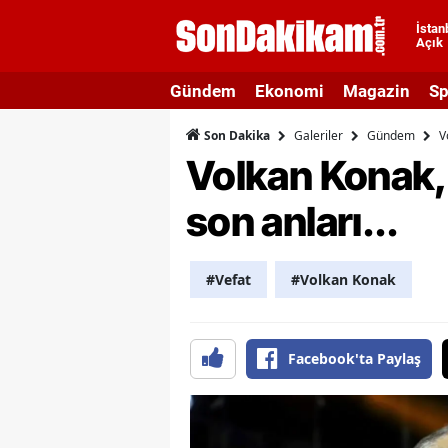
İstan
Açık
A
Gündem
Ekonomi
Magazin
Sp
A
Galeriler
Gündem
V
Son Dakika
A
Volkan Konak, 
A
son anları...
A
A
#Vefat
#Volkan Konak
A
A
Facebook'ta Paylaş
A
B