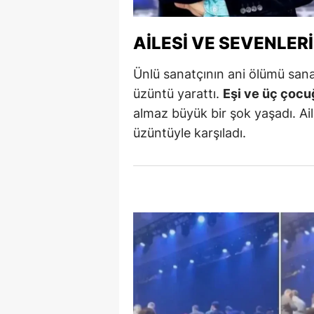
Y
AILESI VE SEVENLER
Z
Ünlü sanatçının ani ölümü san
A
üzüntü yarattı.
Eşi ve üç çoc
B
almaz büyük bir şok yaşadı. Ail
üzüntüyle karşıladı.
K
K
B
Ş
B
A
I