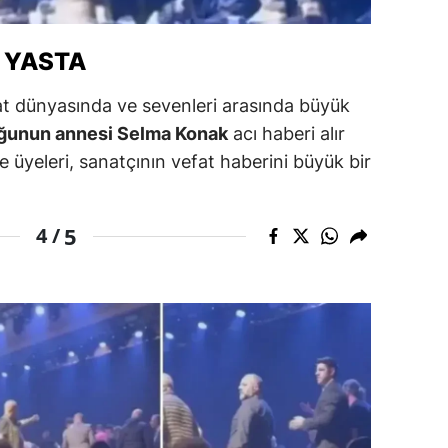
ozgat
I YASTA
onguldak
at dünyasında ve sevenleri arasında büyük
ksaray
uğunun annesi Selma Konak
acı haberi alır
ayburt
e üyeleri, sanatçının vefat haberini büyük bir
araman
5
4 /
ırıkkale
atman
ırnak
artın
rdahan
ğdır