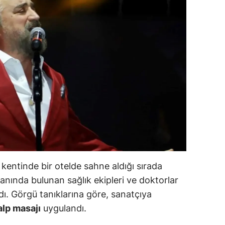
ilecik
ingöl
tlis
olu
urdur
ursa
anakkale
ankırı
kentinde bir otelde sahne aldığı sırada
orum
anında bulunan sağlık ekipleri ve doktorlar
dı. Görgü tanıklarına göre, sanatçıya
enizli
alp masajı
uygulandı.
iyarbakır