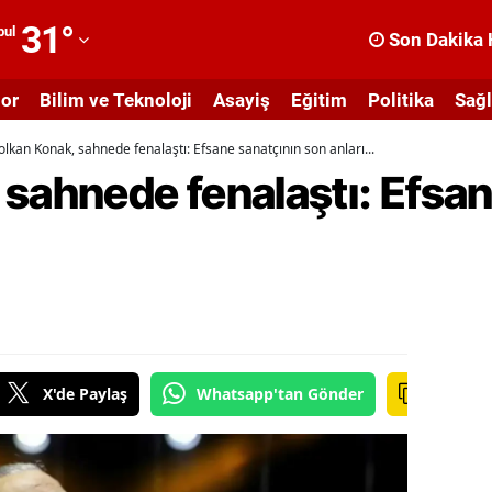
31
°
bul
Son Dakika 
dana
or
Bilim ve Teknoloji
Asayiş
Eğitim
Politika
Sağl
dıyaman
olkan Konak, sahnede fenalaştı: Efsane sanatçının son anları...
fyonkarahisar
sahnede fenalaştı: Efsan
ğrı
masya
nkara
ntalya
rtvin
X'de Paylaş
Whatsapp'tan Gönder
ydın
alıkesir