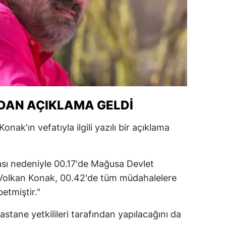
alatya
anisa
ahramanmaraş
ardin
uğla
NDAN AÇIKLAMA GELDI
uş
nak'ın vefatıyla ilgili yazılı bir açıklama
evşehir
iğde
sı nedeniyle 00.17'de Mağusa Devlet
ı Volkan Konak, 00.42'de tüm müdahalelere
rdu
etmiştir."
ize
astane yetkilileri tarafından yapılacağını da
akarya