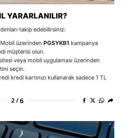
ersin
L YARARLANILIR?
stanbul
mları takip edebilirsiniz:
zmir
i Mobil üzerinden
PGSYKB1
kampanya
ars
di müşterisi olun.
astamonu
sitesi veya mobil uygulaması üzerinden
tini seçin.
ayseri
i kredi kartınızı kullanarak sadece 1 TL
rklareli
ırşehir
6
2 /
ocaeli
onya
ütahya