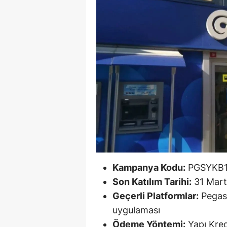
B
B
Bi
B
B
B
Ç
Ç
Kampanya Kodu:
PGSYKB
Ç
Son Katılım Tarihi:
31 Mart
Geçerli Platformlar:
Pegasu
D
uygulaması
D
Ödeme Yöntemi:
Yapı Kred