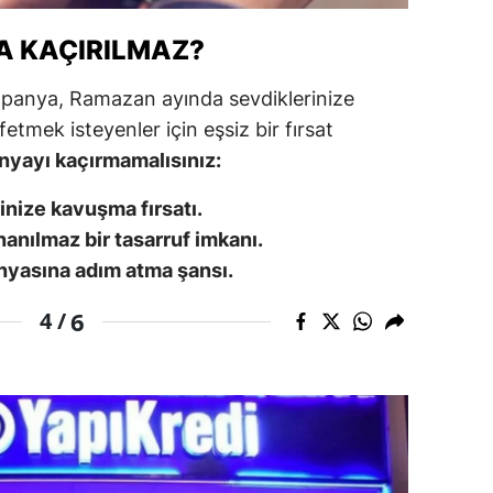
ozgat
A KAÇIRILMAZ?
onguldak
mpanya, Ramazan ayında sevdiklerinize
tmek isteyenler için eşsiz bir fırsat
ksaray
nyayı kaçırmamalısınız:
ayburt
nize kavuşma fırsatı.
araman
inanılmaz bir tasarruf imkanı.
ırıkkale
ünyasına adım atma şansı.
atman
6
4 /
ırnak
artın
rdahan
ğdır