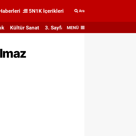
Haberleri
5N1K İçerikleri
Ara
ık
Kültür Sanat
3. Sayfa
MENÜ
ılmaz