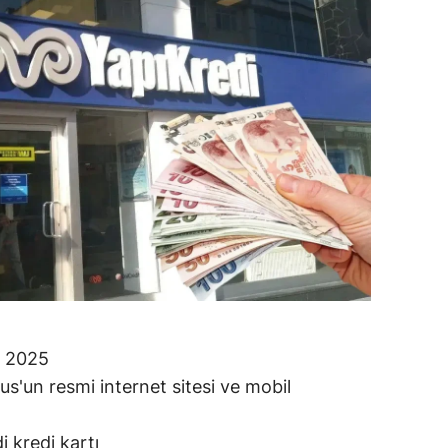
ilecik
ingöl
tlis
olu
urdur
ursa
anakkale
ankırı
1
orum
 2025
s'un resmi internet sitesi ve mobil
enizli
iyarbakır
i kredi kartı