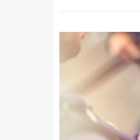
S
Si
S
S
T
T
T
T
Ş
U
V