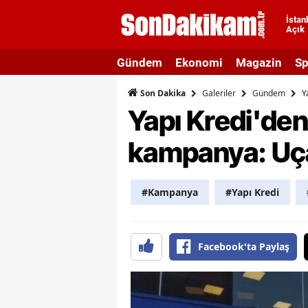
İstan
Açık
A
Gündem
Ekonomi
Magazin
Sp
A
Galeriler
Gündem
Y
Son Dakika
A
Yapı Kredi'den
A
kampanya: Uçak
A
A
#Kampanya
#Yapı Kredi
A
A
Facebook'ta Paylaş
A
B