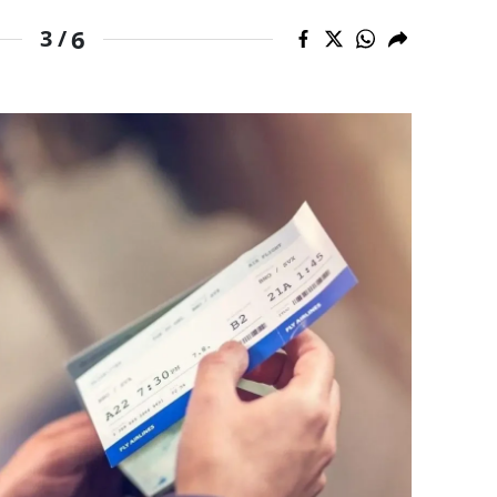
6
3 /
amsun
irt
inop
ivas
ekirdağ
okat
rabzon
unceli
anlıurfa
şak
an