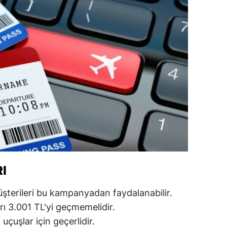
alatya
anisa
ahramanmaraş
ardin
uğla
uş
evşehir
iğde
I
rdu
üşterileri bu kampanyadan faydalanabilir.
ize
arı 3.001 TL'yi geçmemelidir.
uçuşlar için geçerlidir.
akarya