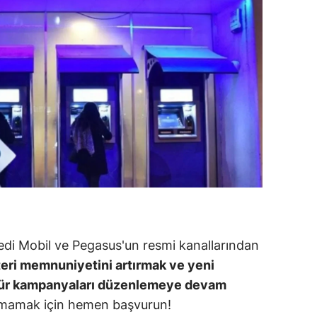
alova
arabük
lis
smaniye
üzce
di Mobil ve Pegasus'un resmi kanallarından
teri memnuniyetini artırmak ve yeni
 tür kampanyaları düzenlemeye devam
mamak için hemen başvurun!