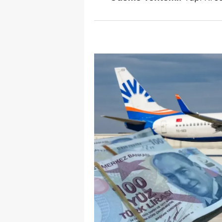
E
E
E
E
E
G
G
G
H
H
I