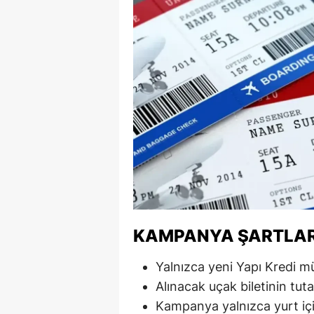
M
M
K
M
M
M
N
N
KAMPANYA ŞARTLAR
O
Yalnızca yeni Yapı Kredi m
R
Alınacak uçak biletinin tut
Kampanya yalnızca yurt içi 
S