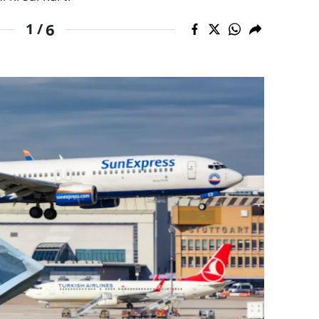
dirne
6
1 /
lazığ
rzincan
rzurum
skişehir
aziantep
iresun
ümüşhane
akkari
atay
sparta