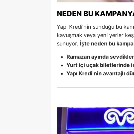
Y
NEDEN BU KAMPANY
Z
Yapı Kredi'nin sunduğu bu ka
kavuşmak veya yeni yerler keşfe
A
sunuyor.
İşte neden bu kampa
B
Ramazan ayında sevdikleri
K
Yurt içi uçak biletlerinde 
K
Yapı Kredi'nin avantajlı d
B
Ş
B
A
I