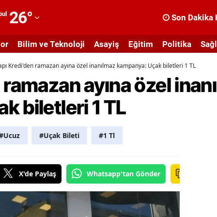
26
°
bul
Son Dakika 
dana
or
Bilim ve Teknoloji
Asayiş
Eğitim
Politika
Sağl
dıyaman
apı Kredi'den ramazan ayına özel inanılmaz kampanya: Uçak biletleri 1 TL
fyonkarahisar
 ramazan ayına özel inan
ğrı
 biletleri 1 TL
masya
nkara
#Ucuz
#Uçak Bileti
#1 Tl
ntalya
rtvin
X'de Paylaş
Whatsapp'tan Gönder
ydın
alıkesir