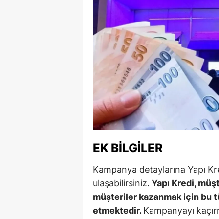
Y
K
Ki
O
D
EK BILGILER
Kampanya detaylarına Yapı Kre
ulaşabilirsiniz.
Yapı Kredi, müş
müşteriler kazanmak için bu
etmektedir.
Kampanyayı kaçır