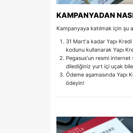
M
KAMPANYADAN NASI
İ
Kampanyaya katılmak için şu adı
İ
31 Mart'a kadar Yapı Kred
K
kodunu kullanarak Yapı Kre
K
Pegasus'un resmi internet 
dilediğiniz yurt içi uçak bile
K
Ödeme aşamasında Yapı Kred
Kı
ödeyin!
K
K
K
K