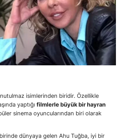
ozgat
onguldak
ksaray
ayburt
araman
ırıkkale
atman
tulmaz isimlerinden biridir. Özellikle
ırnak
başında yaptığı
filmlerle büyük bir hayran
üler sinema oyuncularından biri olarak
artın
rdahan
n birinde dünyaya gelen Ahu Tuğba, iyi bir
ğdır