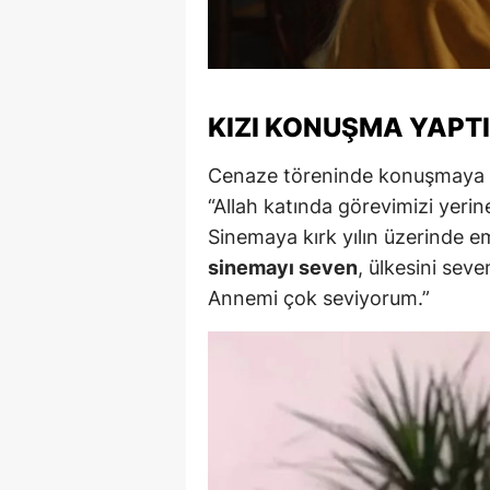
S
Si
KIZI KONUŞMA YAPTI
S
S
Cenaze töreninde konuşmaya yap
“Allah katında görevimizi yeri
T
Sinemaya kırk yılın üzerinde 
T
sinemayı seven
, ülkesini sev
Annemi çok seviyorum.”
T
T
Ş
U
V