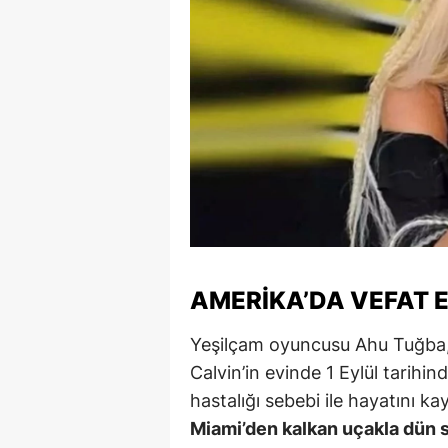
E
E
E
E
E
G
G
AMERIKA’DA VEFAT E
G
Yeşilçam oyuncusu Ahu Tuğba, 
H
Calvin’in evinde 1 Eylül tarih
H
hastalığı sebebi ile hayatını k
Miami’den kalkan uçakla dün 
I