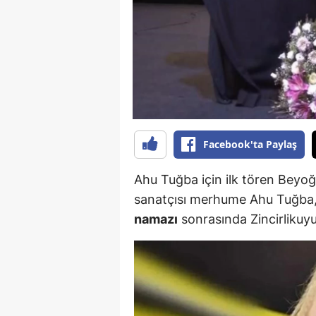
B
B
Bi
B
B
Facebook'ta Paylaş
B
Ahu Tuğba için ilk tören Beyoğ
Ç
sanatçısı merhume Ahu Tuğba
Ç
namazı
sonrasında Zincirlikuyu
Ç
D
D