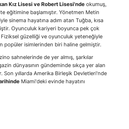
an Kız Lisesi ve Robert Lisesi'nde
okumuş,
alova
te eğitimine başlamıştır. Yönetmen Metin
iyle sinema hayatına adım atan Tuğba, kısa
arabük
iştir. Oyunculuk kariyeri boyunca pek çok
lis
. Fiziksel güzelliği ve oyunculuk yeteneğiyle
 popüler isimlerinden biri haline gelmiştir.
smaniye
zino sahnelerinde de yer almış, şarkılar
üzce
agazin dünyasının gündeminde sıkça yer alan
ır. Son yıllarda Amerika Birleşik Devletleri'nde
arihinde
Miami'deki evinde hayatını