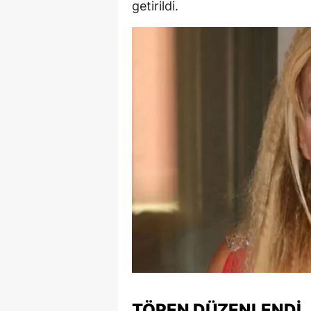
getirildi.
M
İ
İ
K
K
K
Kı
K
K
K
K
TÖREN DÜZENLENDI