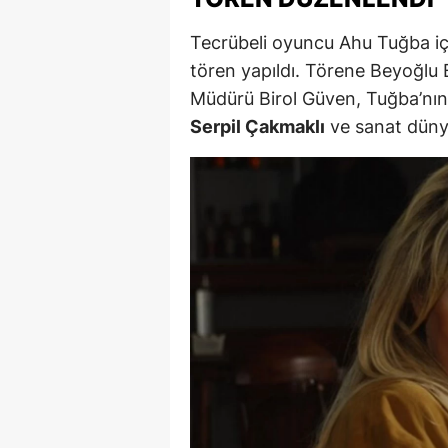
M
Tecrübeli oyuncu Ahu Tuğba iç
tören yapıldı. Törene Beyoğlu
M
Müdürü Birol Güven, Tuğba’nın
K
Serpil Çakmaklı
ve sanat dünya
M
M
M
N
N
O
R
S