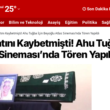
25
°
bul
Son Dakika 
dana
or
Bilim ve Teknoloji
Asayiş
Eğitim
Politika
Sağl
dıyaman
atını Kaybetmişti! Ahu Tuğba İçin Beyoğlu Atlas Sineması’nda Tören Yapıldı
fyonkarahisar
atını Kaybetmişti! Ahu Tu
ğrı
Sineması’nda Tören Yapıl
masya
nkara
ntalya
rtvin
ydın
alıkesir