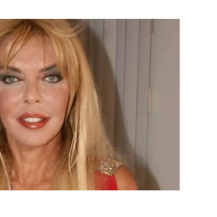
ersin
stanbul
zmir
ars
astamonu
ayseri
rklareli
ırşehir
ocaeli
onya
ütahya