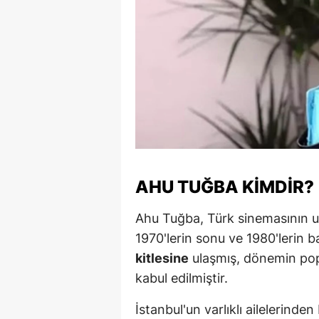
Y
Z
A
B
K
K
AHU TUĞBA KIMDIR?
B
Ahu Tuğba, Türk sinemasının unu
Ş
1970'lerin sonu ve 1980'lerin 
kitlesine
ulaşmış, dönemin pop
B
kabul edilmiştir.
A
İstanbul'un varlıklı ailelerinde
I