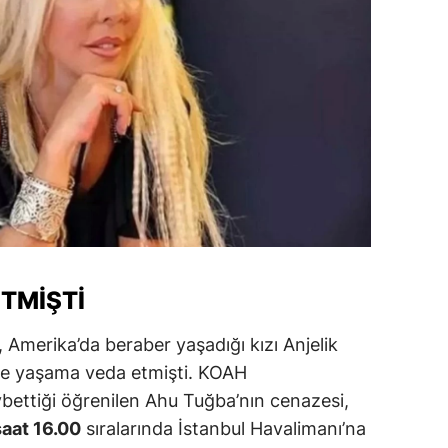
dirne
lazığ
rzincan
rzurum
skişehir
aziantep
iresun
TMIŞTI
ümüşhane
Amerika’da beraber yaşadığı kızı Anjelik
akkari
inde yaşama veda etmişti. KOAH
atay
aybettiği öğrenilen Ahu Tuğba’nın cenazesi,
saat 16.00
sıralarında İstanbul Havalimanı’na
sparta