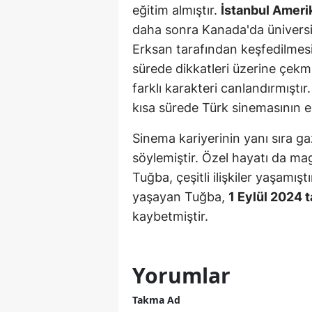
eğitim almıştır.
İstanbul Amerik
Y
daha sonra Kanada'da üniversi
Erksan tarafından keşfedilmes
K
sürede dikkatleri üzerine çekm
Ki
farklı karakteri canlandırmıştır
kısa sürede Türk sinemasının en
O
Sinema kariyerinin yanı sıra ga
D
söylemiştir. Özel hayatı da m
Tuğba, çeşitli ilişkiler yaşamışt
yaşayan Tuğba,
1 Eylül 2024 t
kaybetmiştir.
Yorumlar
Takma Ad