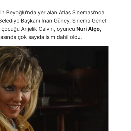
alatya
in Beyoğlu’nda yer alan Atlas Sineması’nda
 Belediye Başkanı İnan Güney, Sinema Genel
anisa
 çocuğu Anjelik Calvin, oyuncu
Nuri Alço,
ahramanmaraş
sında çok sayıda isim dahil oldu.
ardin
uğla
uş
evşehir
iğde
rdu
ize
akarya