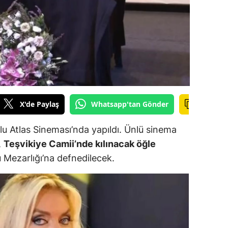
ilecik
ingöl
tlis
olu
urdur
X'de Paylaş
Whatsapp'tan Gönder
ursa
lu Atlas Sineması’nda yapıldı. Ünlü sinema
anakkale
,
Teşvikiye Camii’nde kılınacak öğle
ankırı
 Mezarlığı’na defnedilecek.
orum
enizli
iyarbakır