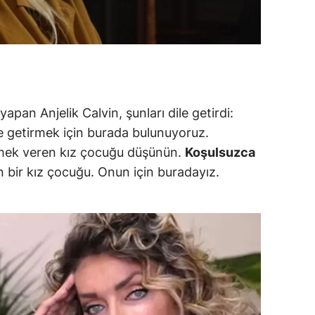
amsun
irt
inop
ivas
an Anjelik Calvin, şunları dile getirdi:
ne getirmek için burada bulunuyoruz.
ekirdağ
emek veren kız çocuğu düşünün.
Koşulsuzca
okat
en bir kız çocuğu. Onun için buradayız.
rabzon
unceli
anlıurfa
şak
an