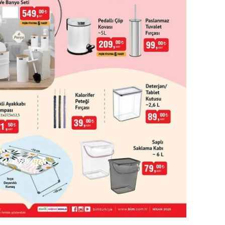
ozgat
onguldak
ksaray
ayburt
araman
ırıkkale
atman
ırnak
artın
rdahan
ğdır