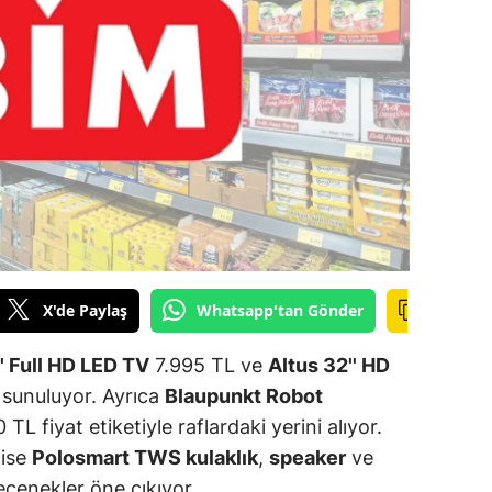
ilecik
ingöl
tlis
olu
urdur
ursa
anakkale
X'de Paylaş
Whatsapp'tan Gönder
ankırı
' Full HD LED TV
7.995 TL ve
Altus 32'' HD
orum
 sunuluyor. Ayrıca
Blaupunkt Robot
TL fiyat etiketiyle raflardaki yerini alıyor.
enizli
 ise
Polosmart TWS kulaklık
,
speaker
ve
iyarbakır
seçenekler öne çıkıyor.