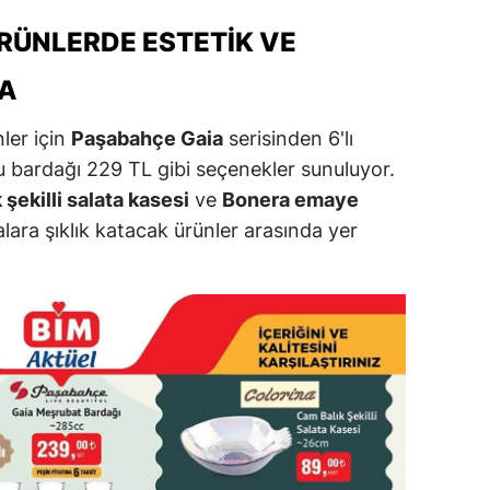
RÜNLERDE ESTETIK VE
alova
DA
arabük
lis
ler için
Paşabahçe Gaia
serisinden 6'lı
 bardağı 229 TL gibi seçenekler sunuluyor.
smaniye
 şekilli salata kasesi
ve
Bonera emaye
üzce
alara şıklık katacak ürünler arasında yer