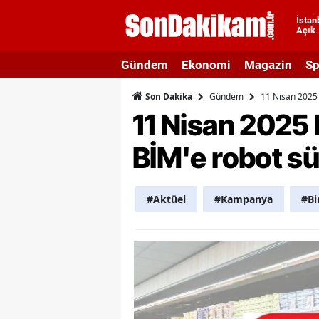
İstan
Açık
A
Gündem
Ekonomi
Magazin
Sp
A
Gündem
11 Nisan 2025 
Son Dakika
A
11 Nisan 2025 
A
BİM'e robot sü
A
A
#Aktüel
#Kampanya
#B
A
A
A
B