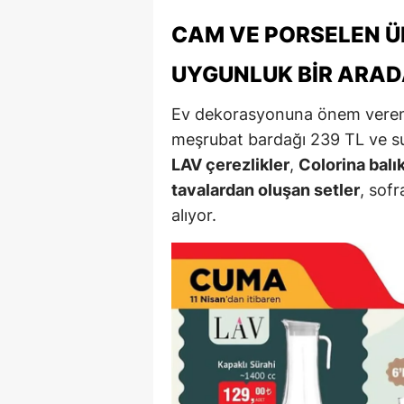
CAM VE PORSELEN Ü
Y
UYGUNLUK BIR ARA
K
Ki
Ev dekorasyonuna önem veren
meşrubat bardağı 239 TL ve su
O
LAV çerezlikler
,
Colorina balık
D
tavalardan oluşan setler
, sofr
alıyor.