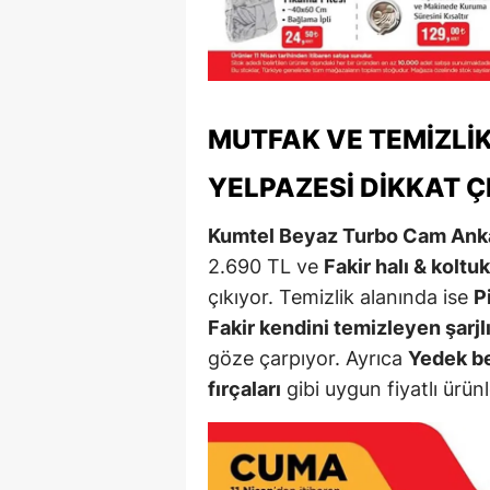
M
M
K
MUTFAK VE TEMIZLI
M
YELPAZESI DIKKAT 
M
Kumtel Beyaz Turbo Cam Ank
M
2.690 TL ve
Fakir halı & kolt
çıkıyor. Temizlik alanında ise
P
N
Fakir kendini temizleyen şarj
N
göze çarpıyor. Ayrıca
Yedek b
fırçaları
gibi uygun fiyatlı ürün
O
R
S