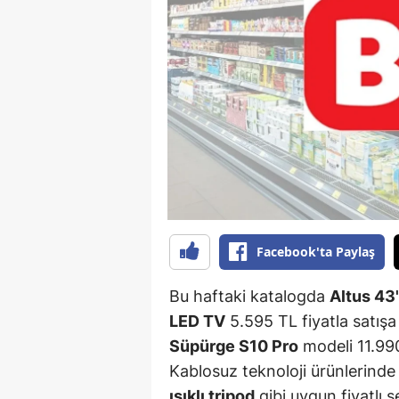
B
B
Bi
B
B
B
Ç
Facebook'ta Paylaş
Ç
Bu haftaki katalogda
Altus 43'
Ç
LED TV
5.595 TL fiyatla satışa
Süpürge S10 Pro
modeli 11.990 
D
Kablosuz teknoloji ürünlerinde
D
ışıklı tripod
gibi uygun fiyatlı 