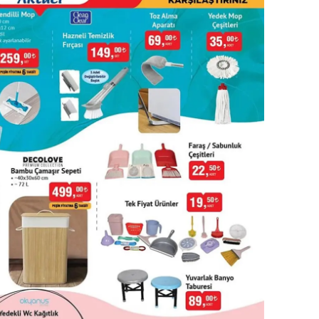
amsun
irt
inop
ivas
ekirdağ
okat
rabzon
unceli
anlıurfa
şak
an