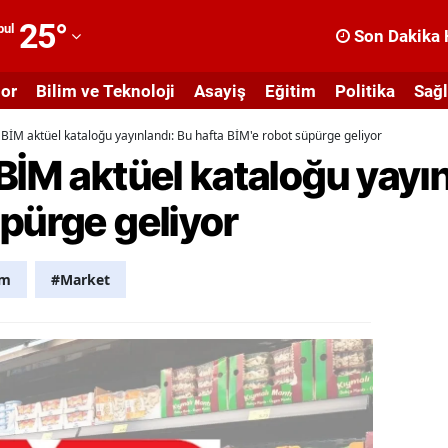
25
°
bul
Son Dakika 
dana
or
Bilim ve Teknoloji
Asayiş
Eğitim
Politika
Sağl
dıyaman
BİM aktüel kataloğu yayınlandı: Bu hafta BİM'e robot süpürge geliyor
fyonkarahisar
BİM aktüel kataloğu yayın
ğrı
pürge geliyor
masya
nkara
im
#Market
ntalya
rtvin
ydın
alıkesir