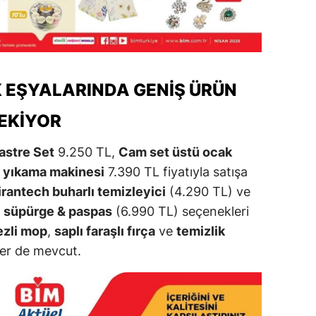
alatya
anisa
ahramanmaraş
K EŞYALARINDA GENIŞ ÜRÜN
ardin
ÇEKIYOR
uğla
astre Set
9.250 TL,
Cam set üstü ocak
uş
uk yıkama makinesi
7.390 TL fiyatıyla satışa
irantech buharlı temizleyici
(4.290 TL) ve
evşehir
lı süpürge & paspas
(6.990 TL) seçenekleri
iğde
ezli mop
,
saplı faraşlı fırça
ve
temizlik
ler de mevcut.
rdu
ize
akarya