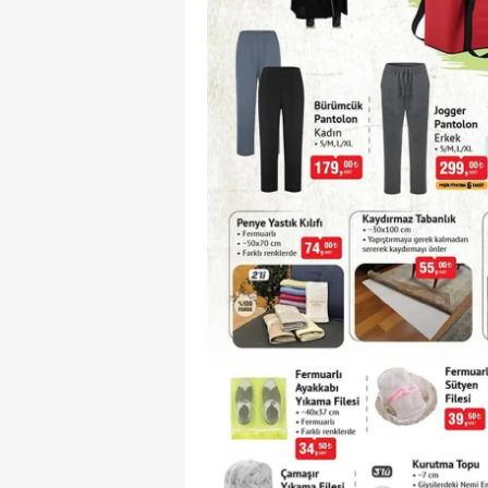
M
İ
İ
K
K
K
Kı
K
K
K
K