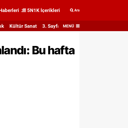
Haberleri
5N1K İçerikleri
Ara
ık
Kültür Sanat
3. Sayfa
MENÜ
landı: Bu hafta