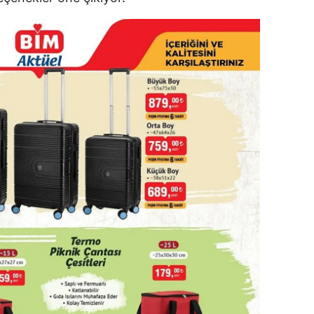
dirne
lazığ
rzincan
rzurum
skişehir
aziantep
iresun
ümüşhane
akkari
atay
sparta