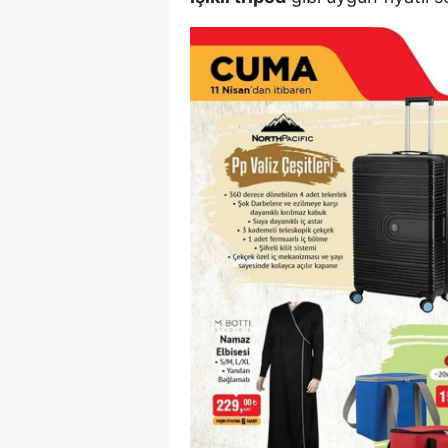
E
E
E
E
E
G
G
G
H
H
I