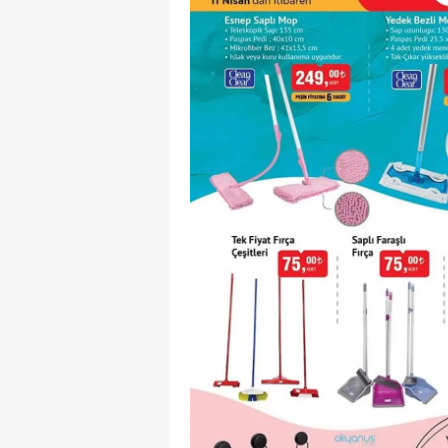
S
Si
S
S
T
T
T
T
Ş
U
V