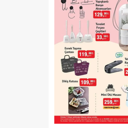
Y
Z
A
B
K
K
B
Ş
B
A
I