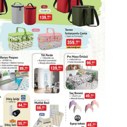
ersin
stanbul
zmir
ars
astamonu
ayseri
rklareli
ırşehir
ocaeli
onya
ütahya