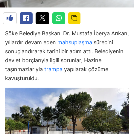
Söke Belediye Başkanı Dr. Mustafa İberya Arıkan,
yıllardır devam eden
mahsuplaşma
sürecini
sonuçlandırarak tarihi bir adım attı. Belediyenin
devlet borçlarıyla ilgili sorunlar, Hazine
taşınmazlarıyla
trampa
yapılarak çözüme
kavuşturuldu.