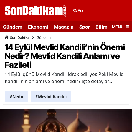
Ara
Gündem
Ekonomi
Magazin
Spor
Bilim ve Teknolo
MENÜ
Gündem
Son Dakika
14 Eylül Mevlid Kandili’nin Önemi
Nedir? Mevlid Kandili Anlamı ve
Fazileti
14 Eylül günü Mevlid Kandili idrak ediliyor. Peki Mevlid
Kandili’nin anlamı ve önemi nedir? İşte detaylar…
#Nedir
#Mevlid Kandili