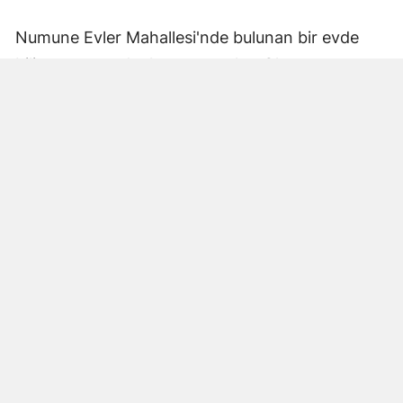
Numune Evler Mahallesi'nde bulunan bir evde
bilinmeyen nedenle yangın çıktı. Olay,
çevredekiler tarafından fark edilerek yetkililere
bildirildi.
Hatay Büyükşehir Belediyesi'ne bağlı itfaiye