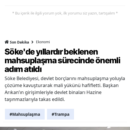
* Bu içerik ile ilgili yorum yok, ilk yorumu siz yazın, tartışalım *
Ekonomi
Son Dakika
Söke'de yıllardır beklenen
mahsuplaşma sürecinde önemli
adım atıldı
Söke Belediyesi, devlet borçlarını mahsuplaşma yoluyla
çözüme kavuşturarak mali yükünü hafifletti. Başkan
Arıkan’ın girişimleriyle devlet binaları Hazine
taşınmazlarıyla takas edildi.
#Mahsuplaşma
#Trampa