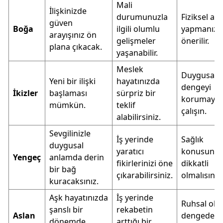
Mali
İlişkinizde
durumunuzla
Fiziksel akt
güven
Boğa
ilgili olumlu
yapmanız
arayışınız ön
gelişmeler
önerilir.
plana çıkacak.
yaşanabilir.
Meslek
Duygusal
Yeni bir ilişki
hayatınızda
dengeyi
İkizler
başlaması
sürpriz bir
korumaya
mümkün.
teklif
çalışın.
alabilirsiniz.
Sevgilinizle
İş yerinde
Sağlık
duygusal
yaratıcı
konusund
Yengeç
anlamda derin
fikirlerinizi öne
dikkatli
bir bağ
çıkarabilirsiniz.
olmalısınız.
kuracaksınız.
Aşk hayatınızda
İş yerinde
Ruhsal ola
şanslı bir
rekabetin
Aslan
dengede
dönemde
arttığı bir