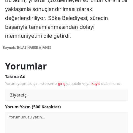
Bu adım, yıllardır çözülemeyen sorunun kararlı bir
yaklaşımla sonuçlandırılması olarak
değerlendiriliyor. Söke Belediyesi, sürecin
başarıyla tamamlanmasından dolayı
memnuniyetini dile getirdi.
Kaynak: İHLAS HABER AJANSI
Yorumlar
Takma Ad
Yorum yapmak için, isterseniz
giriş
yapabilir veya
kayıt
olabilirsiniz.
Yorum Yazın (500 Karakter)