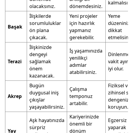
kalmalısını
olacaksınız.
dönemdesiniz.
İlişkilerde
Yeni projeler
Yeme
sorumluluklar
için hazırlık
düzeninize
Başak
ön plana
yapmanız
dikkat
çıkacak.
gerekebilir.
etmelisiniz
İlişkinizde
İş yaşamınızda
dengeyi
Dinlenmey
yenilikçi
Terazi
sağlamak
vakit ayırm
adımlar
önem
iyi olur.
atabilirsiniz.
kazanacak.
Bugün
Fiziksel ve
Çalışma
duygusal iniş
zihinsel sağ
Akrep
temponuz
çıkışlar
dengenizi
artabilir.
yaşayabilirsiniz.
koruyun.
Kariyerinizde
Aşk hayatınızda
Egzersiz
önemli bir
sürpriz
yaparak
Yay
dönüm