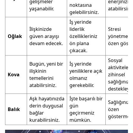
gelişmeler
enerjinizi
noktasına
yaşanabilir.
atabilirsini
gelebilirsiniz.
İş yerinde
İlişkinizde
liderlik
Stresi
Oğlak
güven arayışı
özellikleriniz
yönetmeye
devam edecek.
ön plana
özen göste
çıkacak.
Sosyal
Bugün, yeni bir
İş yerinde
aktivitelerl
ilişkinin
yeniliklere açık
Kova
zihinsel
temellerini
olmanız
sağlığınızı
atabilirsiniz.
gerekebilir.
destekleyin
Aşk hayatınızda
İşte başarılı bir
Sağlığınıza
derin duygusal
gün
Balık
özen
bağlar
geçirmeniz
göstermelis
kurabilirsiniz.
mümkün.