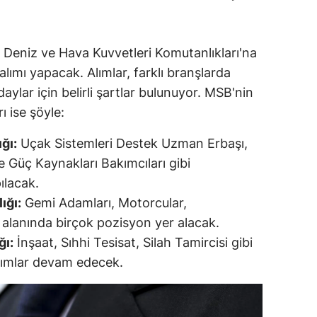
ersin
stanbul
, Deniz ve Hava Kuvvetleri Komutanlıkları'na
alımı yapacak. Alımlar, farklı branşlarda
zmir
ylar için belirli şartlar bulunuyor. MSB'nin
ars
ı ise şöyle:
astamonu
ğı:
Uçak Sistemleri Destek Uzman Erbaşı,
ve Güç Kaynakları Bakımcıları gibi
ayseri
ılacak.
rklareli
ığı:
Gemi Adamları, Motorcular,
k alanında birçok pozisyon yer alacak.
ırşehir
ğı:
İnşaat, Sıhhi Tesisat, Silah Tamircisi gibi
ocaeli
alımlar devam edecek.
onya
ütahya