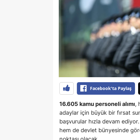
B
B
Bi
B
B
B
Ç
Facebook'ta Paylaş
Ç
16.605 kamu personeli alımı
,
Ç
adaylar için büyük bir fırsat su
başvurular hızla devam ediyor.
D
hem de devlet bünyesinde görev
D
noktası olacak.