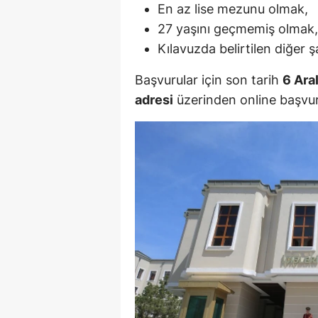
En az lise mezunu olmak,
S
27 yaşını geçmemiş olmak,
Kılavuzda belirtilen diğer ş
Si
Başvurular için son tarih
6 Ara
S
adresi
üzerinden online başvurul
S
T
T
T
T
Ş
U
V