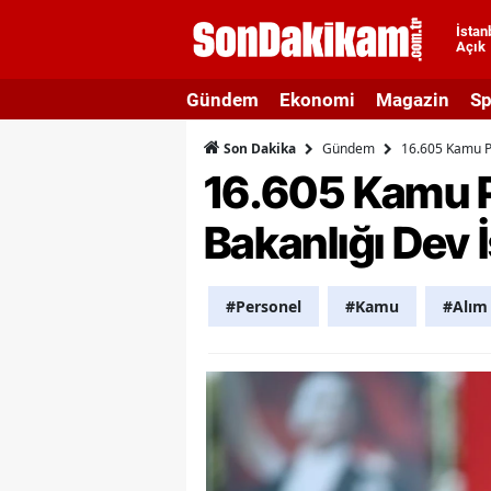
İstan
Açık
A
Gündem
Ekonomi
Magazin
Sp
A
Gündem
16.605 Kamu Pe
Son Dakika
A
16.605 Kamu Pe
A
Bakanlığı Dev İ
A
A
#Personel
#Kamu
#Alım
A
A
A
B