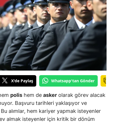
ilecik
ingöl
tlis
olu
urdur
ursa
anakkale
X'de Paylaş
Whatsapp'tan Gönder
ankırı
 hem
polis
hem de
asker
olarak görev alacak
orum
nuyor. Başvuru tarihleri yaklaşıyor ve
 Bu alımlar, hem kariyer yapmak isteyenler
enizli
 almak isteyenler için kritik bir dönüm
iyarbakır