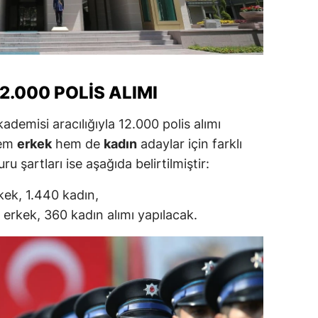
ozgat
onguldak
ksaray
12.000 POLIS ALIMI
ayburt
ademisi aracılığıyla 12.000 polis alımı
araman
hem
erkek
hem de
kadın
adaylar için farklı
u şartları ise aşağıda belirtilmiştir:
ırıkkale
kek, 1.440 kadın,
atman
erkek, 360 kadın alımı yapılacak.
ırnak
artın
rdahan
ğdır