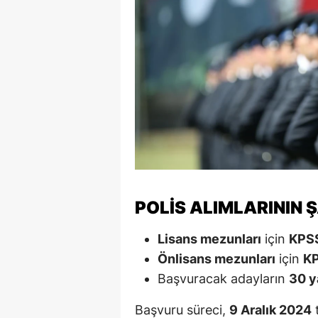
Y
K
Ki
O
D
POLIS ALIMLARININ 
Lisans mezunları
için
KPS
Önlisans mezunları
için
K
Başvuracak adayların
30 y
Başvuru süreci,
9 Aralık 2024