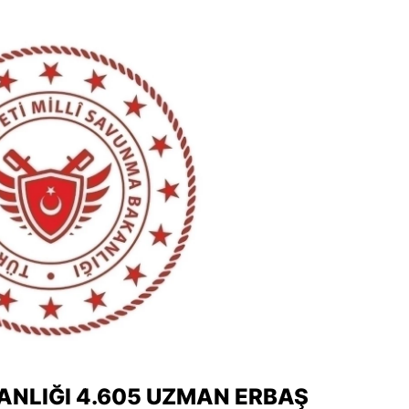
dirne
lazığ
rzincan
rzurum
skişehir
aziantep
iresun
ümüşhane
akkari
atay
ANLIĞI 4.605 UZMAN ERBAŞ
sparta