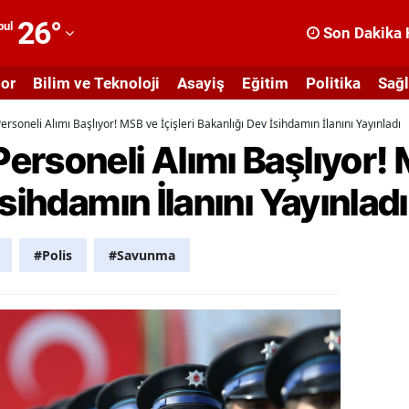
26
°
bul
Son Dakika 
dana
or
Bilim ve Teknoloji
Asayiş
Eğitim
Politika
Sağl
dıyaman
rsoneli Alımı Başlıyor! MSB ve İçişleri Bakanlığı Dev İsihdamın İlanını Yayınladı
fyonkarahisar
rsoneli Alımı Başlıyor! M
ğrı
sihdamın İlanını Yayınladı
masya
nkara
#Polis
#Savunma
ntalya
rtvin
ydın
alıkesir