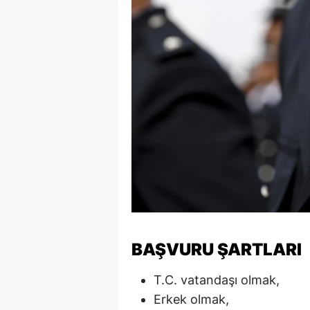
M
M
K
M
M
M
N
N
BAŞVURU ŞARTLARI
O
R
T.C. vatandaşı olmak,
Erkek olmak,
S