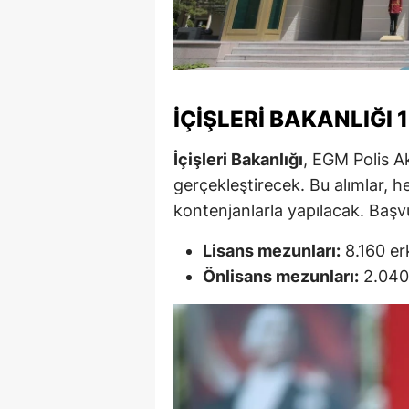
Y
Z
A
İÇIŞLERI BAKANLIĞI 
B
İçişleri Bakanlığı
, EGM Polis Ak
K
gerçekleştirecek. Bu alımlar, 
kontenjanlarla yapılacak. Başvur
K
Lisans mezunları:
8.160 er
B
Önlisans mezunları:
2.040 
Ş
B
A
I