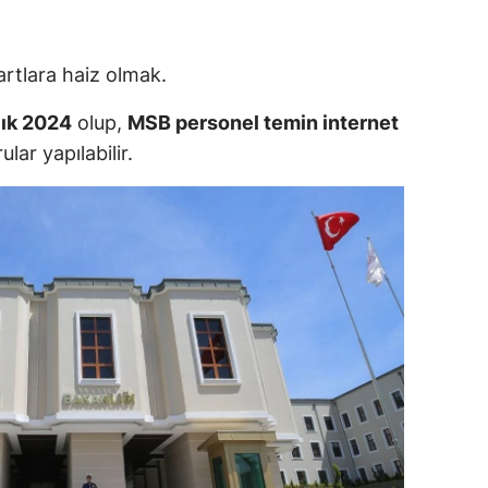
amsun
artlara haiz olmak.
irt
lık 2024
olup,
MSB personel temin internet
inop
ar yapılabilir.
ivas
ekirdağ
okat
rabzon
unceli
anlıurfa
şak
an