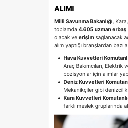
ALIMI
M
İ
Milli Savunma Bakanlığı
, Kara
toplamda
4.605 uzman erbaş
İ
olacak ve
erişim
sağlanacak ada
K
alım yaptığı branşlardan bazılar
K
Hava Kuvvetleri Komutanlı
Araç Bakımcıları, Elektrik 
K
pozisyonlar için alımlar yap
Kı
Deniz Kuvvetleri Komutanl
Mekanikçiler gibi denizcili
K
Kara Kuvvetleri Komutanlı
K
farklı meslek gruplarında 
K
K