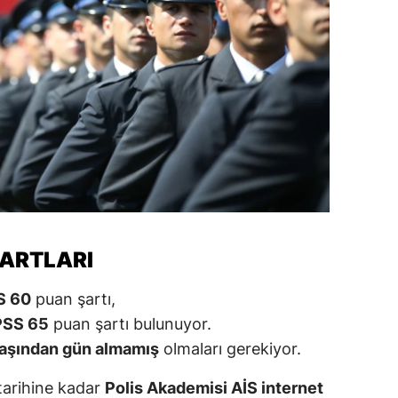
alova
arabük
lis
smaniye
üzce
ŞARTLARI
S 60
puan şartı,
PSS 65
puan şartı bulunuyor.
aşından gün almamış
olmaları gerekiyor.
tarihine kadar
Polis Akademisi AİS internet