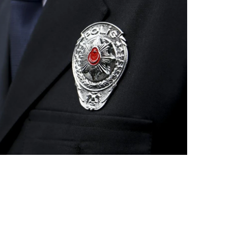
alatya
anisa
ahramanmaraş
ardin
uğla
uş
evşehir
iğde
rdu
ize
akarya