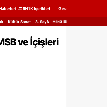
Haberleri
5N1K İçerikleri
Ara
ık
Kültür Sanat
3. Sayfa
MENÜ
SB ve İçişleri