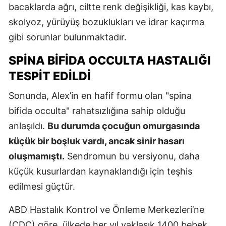
bacaklarda ağrı, ciltte renk değişikliği, kas kaybı,
skolyoz, yürüyüş bozuklukları ve idrar kaçırma
gibi sorunlar bulunmaktadır.
SPINA BIFIDA OCCULTA HASTALIĞI
TESPIT EDILDI
Sonunda, Alex’in en hafif formu olan "spina
bifida occulta" rahatsızlığına sahip olduğu
anlaşıldı.
Bu durumda çocuğun omurgasında
küçük bir boşluk vardı, ancak sinir hasarı
oluşmamıştı.
Sendromun bu versiyonu, daha
küçük kusurlardan kaynaklandığı için teşhis
edilmesi güçtür.
ABD Hastalık Kontrol ve Önleme Merkezleri’ne
(CDC) göre, ülkede her yıl yaklaşık 1400 bebek