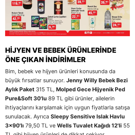
HIJYEN VE BEBEK ÜRÜNLERINDE
ÖNE ÇIKAN İNDIRIMLER
Bim, bebek ve hijyen ürünleri konusunda da
büyük fırsatlar sunuyor.
Jenny Willy Bebek Bezi
Aylık Paket
315 TL,
Molped Gece Hijyenik Ped
Pure&Soft 30'lu
89 TL gibi ürünler, ailelerin
ihtiyaçlarını karşılamak için uygun fiyatlarla satışa
sunulacak. Ayrıca
Sleepy Sensitive Islak Havlu
3×90'lı
79,50 TL ve
Wells Tuvalet Kağıdı 12'li
55
TL gibi hijyen ürünleri de dikkat çekiyor.