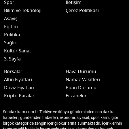
Spor
İletişim
Bilim ve Teknoloji
Çerez Politikası
Asayiş
Eğitim
Politika
Sağlık
Kültür Sanat
3. Sayfa
Borsalar
Hava Durumu
Altın Fiyatları
Namaz Vakitleri
Döviz Fiyatları
Puan Durumu
Kripto Paralar
Eczaneler
Sondakikam.com.tr, Türkiye ve dünya gündeminden son dakika
haberleri, gündemden haberleri, ekonomi, siyaset, spor, kamu gibi
birçok kategoride zengin içeriği okurlarına sunmaktadır. İçeriklerinin
tamamı telif hakkı ile korunmaktadır. İzin alınmadan ve kaynak