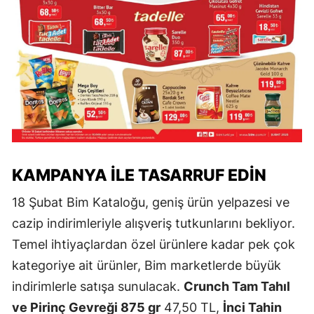
KAMPANYA İLE TASARRUF EDIN
18 Şubat Bim Kataloğu, geniş ürün yelpazesi ve
cazip indirimleriyle alışveriş tutkunlarını bekliyor.
Temel ihtiyaçlardan özel ürünlere kadar pek çok
kategoriye ait ürünler, Bim marketlerde büyük
indirimlerle satışa sunulacak.
Crunch Tam Tahıl
ve Pirinç Gevreği 875 gr
47,50 TL,
İnci Tahin