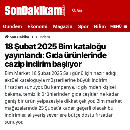
Ara
Gündem
Ekonomi
Magazin
Spor
Bilim ve Teknolo
MENÜ
Gündem
Son Dakika
18 Şubat 2025 Bim kataloğu
yayınlandı: Gıda ürünlerinde
cazip indirim başlıyor
Bim Market 18 Şubat 2025 Salı günü için hazırladığı
aktüel kataloğuyla müşterilerine büyük indirim
fırsatları sunuyor. Bu kampanya, iç giyimden kişisel
bakıma, temizlik ürünlerinden gıda çeşitlerine kadar
geniş bir ürün yelpazesiyle dikkat çekiyor. Bim market
mağazalarında 25 Şubat'a kadar geçerli olacak bu
indirimler, alışveriş severlere bütçe dostu fırsatlar
sunuyor.