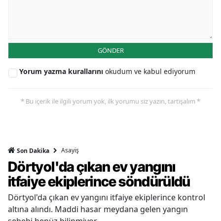
GÖNDER
Yorum yazma kurallarını
okudum ve kabul ediyorum
* Bu içerik ile ilgili yorum yok, ilk yorumu siz yazın, tartışalım *
Asayiş
Son Dakika
Dörtyol'da çıkan ev yangını
itfaiye ekiplerince söndürüldü
Dörtyol'da çıkan ev yangını itfaiye ekiplerince kontrol
altına alındı. Maddi hasar meydana gelen yangın
sebebi henüz bilinmiyor.