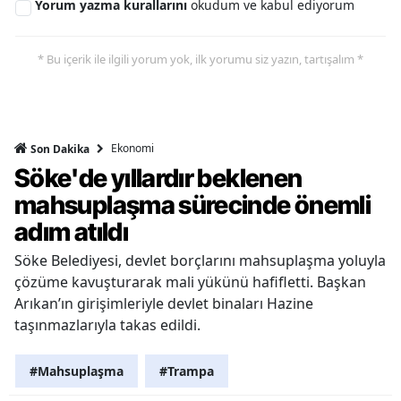
Yorum yazma kurallarını
okudum ve kabul ediyorum
* Bu içerik ile ilgili yorum yok, ilk yorumu siz yazın, tartışalım *
Ekonomi
Son Dakika
Söke'de yıllardır beklenen
mahsuplaşma sürecinde önemli
adım atıldı
Söke Belediyesi, devlet borçlarını mahsuplaşma yoluyla
çözüme kavuşturarak mali yükünü hafifletti. Başkan
Arıkan’ın girişimleriyle devlet binaları Hazine
taşınmazlarıyla takas edildi.
#Mahsuplaşma
#Trampa