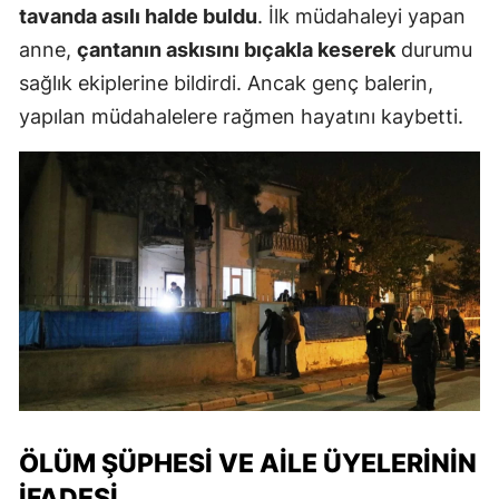
tavanda asılı halde buldu
. İlk müdahaleyi yapan
anne,
çantanın askısını bıçakla keserek
durumu
sağlık ekiplerine bildirdi. Ancak genç balerin,
yapılan müdahalelere rağmen hayatını kaybetti.
ÖLÜM ŞÜPHESI VE AILE ÜYELERININ
İFADESI