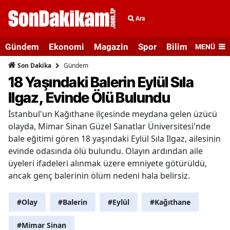
Ara
Gündem
Ekonomi
Magazin
Spor
Bilim ve Teknolo
MENÜ
Gündem
Son Dakika
18 Yaşındaki Balerin Eylül Sıla
Ilgaz, Evinde Ölü Bulundu
İstanbul'un Kağıthane ilçesinde meydana gelen üzücü
olayda, Mimar Sinan Güzel Sanatlar Üniversitesi'nde
bale eğitimi gören 18 yaşındaki Eylül Sıla Ilgaz, ailesinin
evinde odasında ölü bulundu. Olayın ardından aile
üyeleri ifadeleri alınmak üzere emniyete götürüldü,
ancak genç balerinin ölüm nedeni hala belirsiz.
#Olay
#Balerin
#Eylül
#Kağıthane
#Mimar Sinan