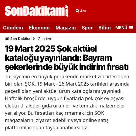
Ara
Gündem
Ekonomi
Magazin
Spor
Bilim ve Teknolo
MENÜ
Gündem
Son Dakika
19 Mart 2025 Şok aktüel
kataloğu yayınlandı: Bayram
şekerlerinde büyük indirim fırsatı
Türkiye'nin en büyük perakende market zincirlerinden
biri olan ŞOK, 19 Mart - 26 Mart 2025 tarihleri arasında
geçerli olan yeni aktüel ürün kataloglarını yayınladı.
Haftalık broşürde, uygun fiyatlarla pek çok ev eşyası,
elektrikli aletler, gıda ürünleri ve temizlik malzemeleri
yer alıyor. Bu fırsatları kaçırmamak için ŞOK
mağazalarını ziyaret edebilir veya online satış
platformlarından faydalanabilirsiniz.