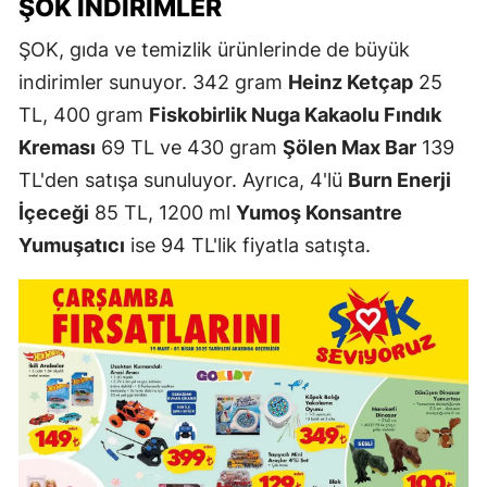
ŞOK İNDIRIMLER
ŞOK, gıda ve temizlik ürünlerinde de büyük
indirimler sunuyor. 342 gram
Heinz Ketçap
25
TL, 400 gram
Fiskobirlik Nuga Kakaolu Fındık
Kreması
69 TL ve 430 gram
Şölen Max Bar
139
TL'den satışa sunuluyor. Ayrıca, 4'lü
Burn Enerji
İçeceği
85 TL, 1200 ml
Yumoş Konsantre
Yumuşatıcı
ise 94 TL'lik fiyatla satışta.