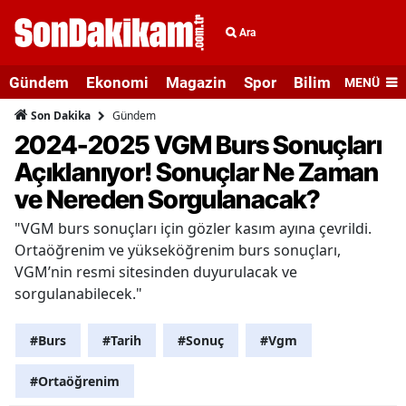
Ara
Gündem
Ekonomi
Magazin
Spor
Bilim ve Teknolo
MENÜ
Gündem
Son Dakika
2024-2025 VGM Burs Sonuçları
Açıklanıyor! Sonuçlar Ne Zaman
ve Nereden Sorgulanacak?
"VGM burs sonuçları için gözler kasım ayına çevrildi.
Ortaöğrenim ve yükseköğrenim burs sonuçları,
VGM’nin resmi sitesinden duyurulacak ve
sorgulanabilecek."
#Burs
#Tarih
#Sonuç
#Vgm
#Ortaöğrenim