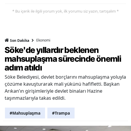
* Bu içerik ile ilgili yorum yok, ilk yorumu siz yazın, tartışalım *
Ekonomi
Son Dakika
Söke'de yıllardır beklenen
mahsuplaşma sürecinde önemli
adım atıldı
Söke Belediyesi, devlet borçlarını mahsuplaşma yoluyla
çözüme kavuşturarak mali yükünü hafifletti. Başkan
Arıkan’ın girişimleriyle devlet binaları Hazine
taşınmazlarıyla takas edildi.
#Mahsuplaşma
#Trampa