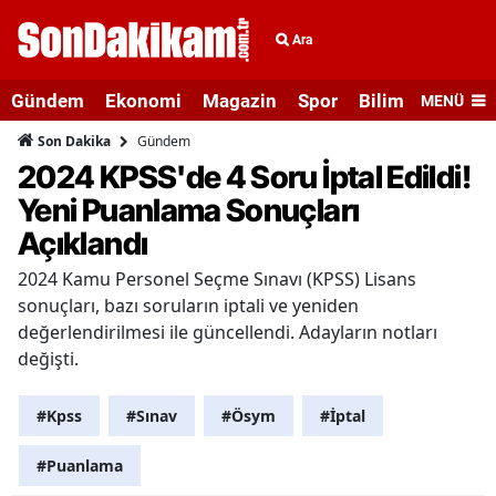
Ara
Gündem
Ekonomi
Magazin
Spor
Bilim ve Teknolo
MENÜ
Gündem
Son Dakika
2024 KPSS'de 4 Soru İptal Edildi!
Yeni Puanlama Sonuçları
Açıklandı
2024 Kamu Personel Seçme Sınavı (KPSS) Lisans
sonuçları, bazı soruların iptali ve yeniden
değerlendirilmesi ile güncellendi. Adayların notları
değişti.
#Kpss
#Sınav
#Ösym
#İptal
#Puanlama