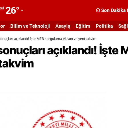
26
°
bul
Son Dakika 
dana
or
Bilim ve Teknoloji
Asayiş
Eğitim
Politika
Sağl
dıyaman
nuçları açıklandı! İşte MEB sorgulama ekranı ve yeni takvim
fyonkarahisar
onuçları açıklandı! İşte
ğrı
 takvim
masya
nkara
ntalya
rtvin
ydın
alıkesir