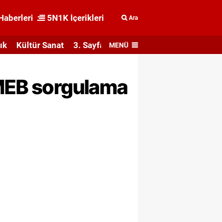
Haberleri
5N1K İçerikleri
Ara
ık
Kültür Sanat
3. Sayfa
MENÜ
 MEB sorgulama