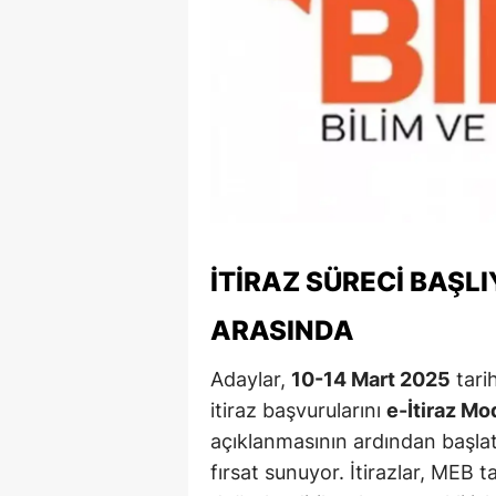
Y
Z
A
B
K
K
İTIRAZ SÜRECI BAŞLI
B
ARASINDA
Ş
Adaylar,
10-14 Mart 2025
tari
B
itiraz başvurularını
e-İtiraz Mo
açıklanmasının ardından başlatı
A
fırsat sunuyor. İtirazlar, MEB 
I