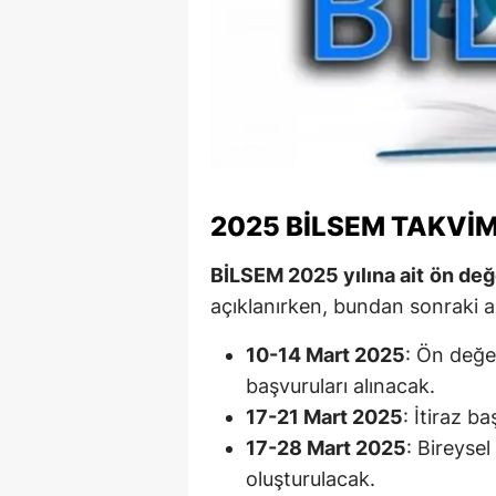
M
M
K
M
M
2025 BİLSEM TAKVIM
M
BİLSEM 2025 yılına ait
ön değ
açıklanırken, bundan sonraki aş
N
N
10-14 Mart 2025
: Ön değe
başvuruları alınacak.
O
17-21 Mart 2025
: İtiraz b
R
17-28 Mart 2025
: Bireyse
oluşturulacak.
S