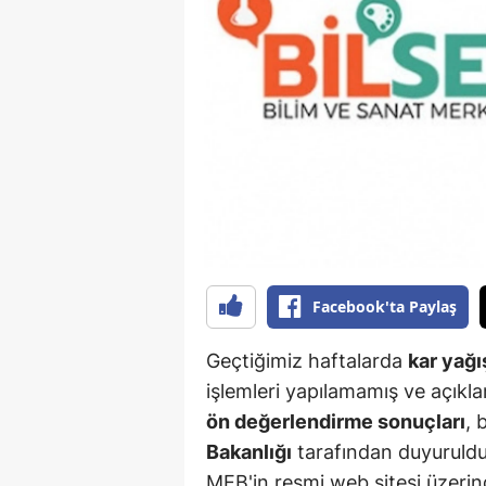
B
B
Bi
B
B
B
Ç
Facebook'ta Paylaş
Ç
Geçtiğimiz haftalarda
kar yağı
Ç
işlemleri yapılamamış ve açıkla
ön değerlendirme sonuçları
, 
D
Bakanlığı
tarafından duyuruldu.
D
MEB'in resmi web sitesi üzerin