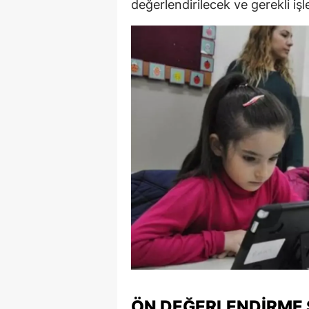
değerlendirilecek ve gerekli işl
Y
K
Ki
O
D
ÖN DEĞERLENDIRME