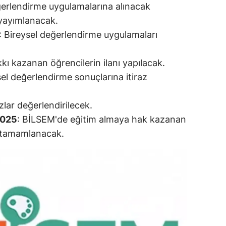
ğerlendirme uygulamalarına alınacak
amsun
i yayımlanacak.
: Bireysel değerlendirme uygulamaları
irt
inop
kkı kazanan öğrencilerin ilanı yapılacak.
sel değerlendirme sonuçlarına itiraz
ivas
ekirdağ
razlar değerlendirilecek.
2025
: BİLSEM'de eğitim almaya hak kazanan
okat
ri tamamlanacak.
rabzon
unceli
anlıurfa
şak
an