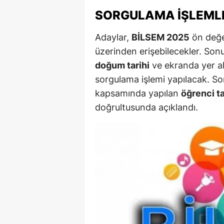
SORGULAMA İŞLEML
M
İ
Adaylar,
BİLSEM 2025
ön değe
üzerinden erişebilecekler. Son
İ
doğum tarihi
ve ekranda yer ala
K
sorgulama işlemi yapılacak. So
kapsamında yapılan
öğrenci t
K
doğrultusunda açıklandı.
K
Kı
K
K
K
K