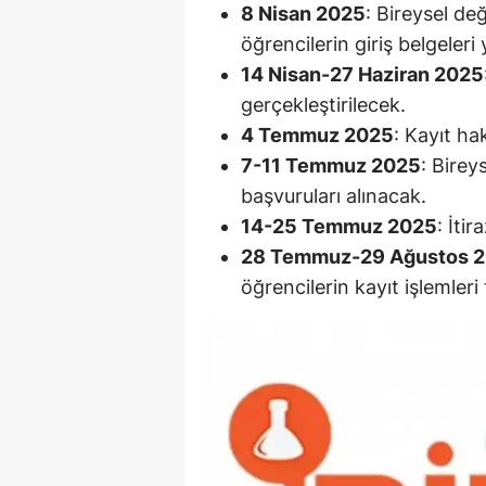
8 Nisan 2025
: Bireysel de
S
öğrencilerin giriş belgeler
14 Nisan-27 Haziran 2025
Si
gerçekleştirilecek.
S
4 Temmuz 2025
: Kayıt ha
7-11 Temmuz 2025
: Birey
S
başvuruları alınacak.
T
14-25 Temmuz 2025
: İti
28 Temmuz-29 Ağustos 
T
öğrencilerin kayıt işlemle
T
T
Ş
U
V