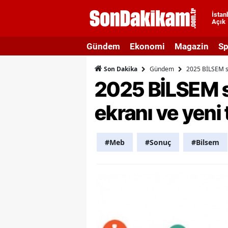
İstan
Açık
A
Gündem
Ekonomi
Magazin
Sp
A
Gündem
2025 BİLSEM so
Son Dakika
A
2025 BİLSEM s
A
ekranı ve yeni
A
A
#Meb
#Sonuç
#Bilsem
A
A
A
B