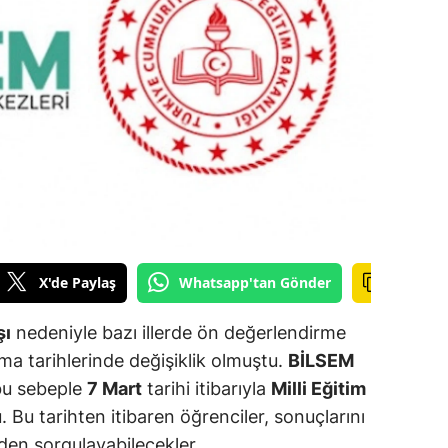
ilecik
ingöl
tlis
olu
urdur
ursa
anakkale
X'de Paylaş
Whatsapp'tan Gönder
ankırı
şı
nedeniyle bazı illerde ön değerlendirme
orum
ma tarihlerinde değişiklik olmuştu.
BİLSEM
bu sebeple
7 Mart
tarihi itibarıyla
Milli Eğitim
enizli
 Bu tarihten itibaren öğrenciler, sonuçlarını
iyarbakır
den sorgulayabilecekler.