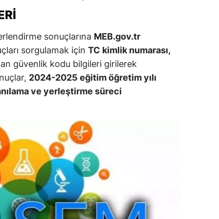
ERI
ersin
stanbul
rlendirme sonuçlarına
MEB.gov.tr
uçları sorgulamak için
TC kimlik numarası,
zmir
n güvenlik kodu bilgileri girilerek
ars
nuçlar,
2024-2025 eğitim öğretim yılı
anılama ve yerleştirme süreci
astamonu
ayseri
rklareli
ırşehir
ocaeli
onya
ütahya