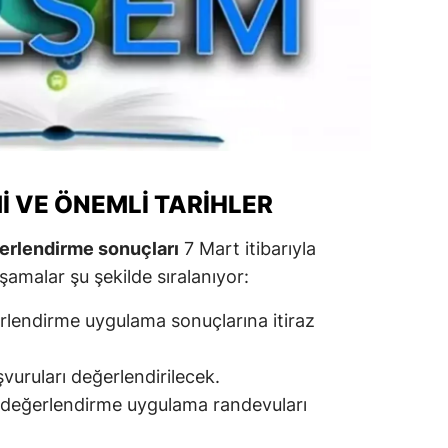
alatya
anisa
ahramanmaraş
ardin
uğla
I VE ÖNEMLI TARIHLER
uş
erlendirme sonuçları
7 Mart itibarıyla
amalar şu şekilde sıralanıyor:
evşehir
iğde
rlendirme uygulama sonuçlarına itiraz
rdu
aşvuruları değerlendirilecek.
ize
l değerlendirme uygulama randevuları
akarya