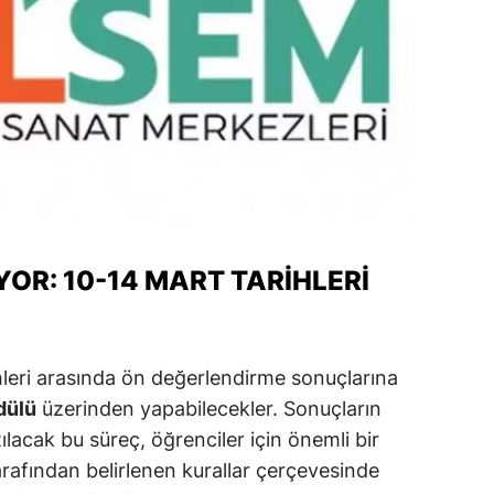
ozgat
onguldak
ksaray
ayburt
araman
ırıkkale
YOR: 10-14 MART TARIHLERI
atman
ırnak
hleri arasında ön değerlendirme sonuçlarına
artın
dülü
üzerinden yapabilecekler. Sonuçların
lacak bu süreç, öğrenciler için önemli bir
rdahan
tarafından belirlenen kurallar çerçevesinde
ğdır