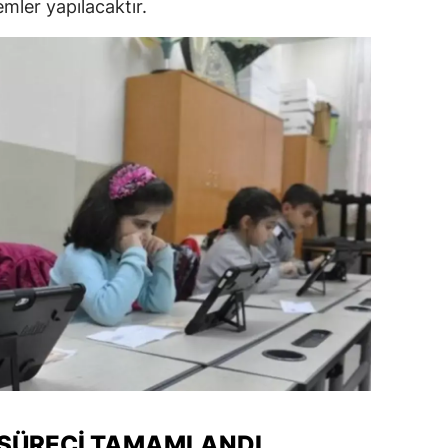
emler yapılacaktır.
alova
arabük
lis
smaniye
üzce
 SÜRECI TAMAMLANDI