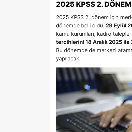
2025 KPSS 2. DÖNEM
M
2025 KPSS 2. dönem için merkez
İ
dönemde belli oldu.
29 Eylül 
İ
kamu kurumları, kadro taleple
tercihlerini 18 Aralık 2025 ile
K
Bu dönemde de merkezi atamal
K
yapılacak.
K
Kı
K
K
K
K