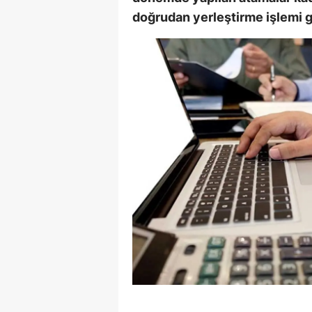
doğrudan yerleştirme işlemi g
E
E
E
E
E
G
G
G
H
H
I