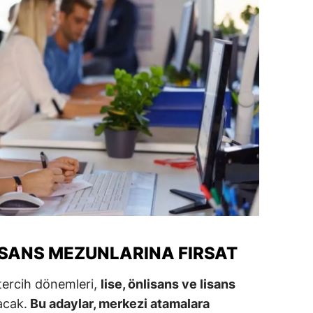
amsun
irt
inop
ivas
ekirdağ
okat
rabzon
unceli
LISANS MEZUNLARINA FIRSAT
anlıurfa
şak
ercih dönemleri,
lise, önlisans ve lisans
acak.
Bu adaylar, merkezi atamalara
an