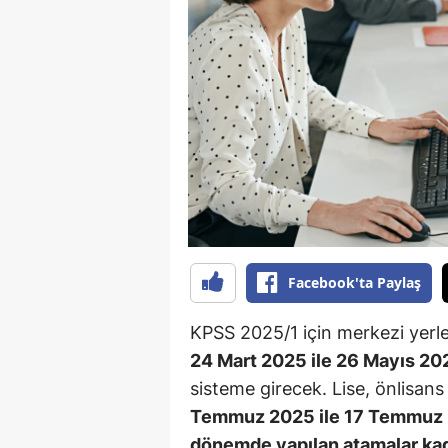
B
B
Bi
B
B
B
Ç
Facebook'ta Paylaş
Ç
KPSS 2025/1 için merkezi yerle
Ç
24 Mart 2025 ile 26 Mayıs 20
sisteme girecek. Lise, önlisans
D
Temmuz 2025 ile 17 Temmuz
D
dönemde yapılan atamalar ka