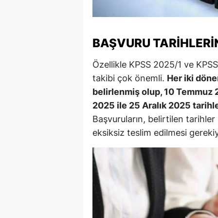
Y
K
BAŞVURU TARIHLERI
Ki
Özellikle KPSS 2025/1 ve KPSS 2
takibi çok önemli.
Her iki döne
O
belirlenmiş olup, 10 Temmuz 
D
2025 ile 25 Aralık 2025 tarih
Başvuruların, belirtilen tarihle
eksiksiz teslim edilmesi gereki