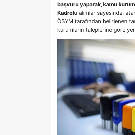
başvuru yaparak, kamu kurumla
Y
Kadrolu
alımlar sayesinde, ata
ÖSYM tarafından belirlenen ta
Z
kurumların taleplerine göre yerl
A
B
K
K
B
Ş
B
A
I