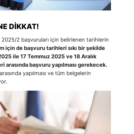
alova
arabük
NE DIKKAT!
lis
025/2 başvuruları için belirlenen tarihlerin
m için de başvuru tarihleri sıkı bir şekilde
smaniye
2025 ile 17 Temmuz 2025 ve 18 Aralık
üzce
leri arasında başvuru yapılması gerekecek.
r arasında yapılması ve tüm belgelerin
yor.