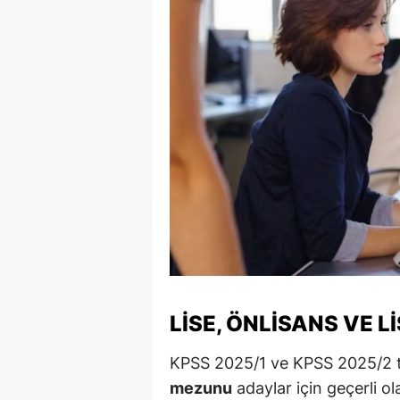
S
Si
S
S
T
T
T
T
LISE, ÖNLISANS VE 
Ş
U
KPSS 2025/1 ve KPSS 2025/2 t
mezunu
adaylar için geçerli ol
V