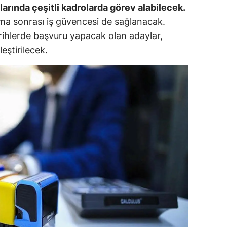
rında çeşitli kadrolarda görev alabilecek.
ozgat
ma sonrası iş güvencesi de sağlanacak.
rihlerde başvuru yapacak olan adaylar,
onguldak
eştirilecek.
ksaray
ayburt
araman
ırıkkale
atman
ırnak
artın
rdahan
ğdır