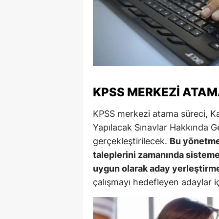
M
M
K
M
KPSS MERKEZI ATAMA
M
KPSS merkezi atama süreci, Ka
M
Yapılacak Sınavlar Hakkında G
N
gerçekleştirilecek.
Bu yönetme
taleplerini zamanında sisteme
N
uygun olarak aday yerleştirme
O
çalışmayı hedefleyen adaylar iç
R
S