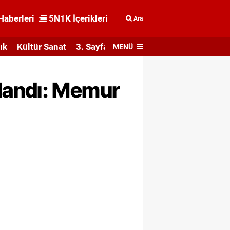
Haberleri
5N1K İçerikleri
Ara
ık
Kültür Sanat
3. Sayfa
MENÜ
landı: Memur