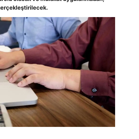
erçekleştirilecek.
dirne
lazığ
rzincan
rzurum
skişehir
aziantep
iresun
ümüşhane
akkari
atay
sparta