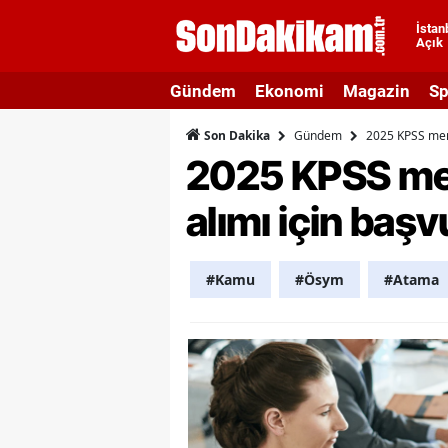
İstan
Açık
A
Gündem
Ekonomi
Magazin
Sp
A
Gündem
2025 KPSS merk
Son Dakika
A
2025 KPSS mer
A
alımı için başvu
A
A
#Kamu
#Ösym
#Atama
A
A
A
B