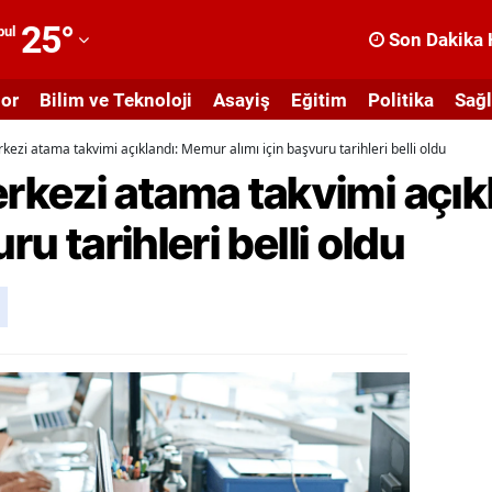
25
°
bul
Son Dakika 
dana
or
Bilim ve Teknoloji
Asayiş
Eğitim
Politika
Sağl
dıyaman
ezi atama takvimi açıklandı: Memur alımı için başvuru tarihleri belli oldu
fyonkarahisar
kezi atama takvimi açık
ğrı
ru tarihleri belli oldu
masya
nkara
ntalya
rtvin
ydın
alıkesir