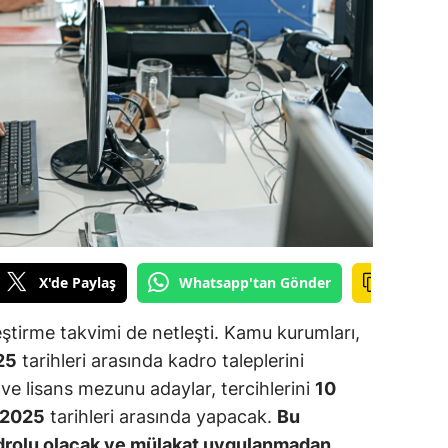
ilecik
ingöl
tlis
olu
urdur
ursa
anakkale
X'de Paylaş
Whatsapp'tan Gönder
ankırı
ştirme takvimi de netleşti. Kamu kurumları,
orum
25
tarihleri arasında kadro taleplerini
 ve lisans mezunu adaylar, tercihlerini
10
enizli
 2025
tarihleri arasında yapacak.
Bu
iyarbakır
drolu olacak ve mülakat uygulanmadan,