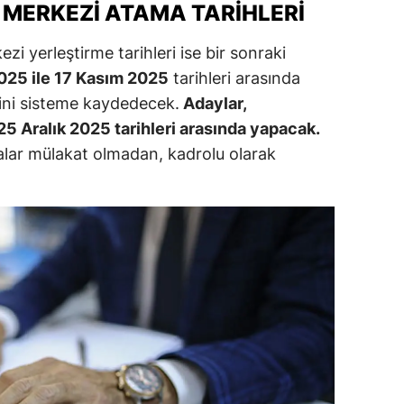
 MERKEZI ATAMA TARIHLERI
ersin
i yerleştirme tarihleri ise bir sonraki
stanbul
2025 ile 17 Kasım 2025
tarihleri arasında
zmir
rini sisteme kaydedecek.
Adaylar,
 25 Aralık 2025 tarihleri arasında yapacak.
ars
ar mülakat olmadan, kadrolu olarak
astamonu
ayseri
rklareli
ırşehir
ocaeli
onya
ütahya