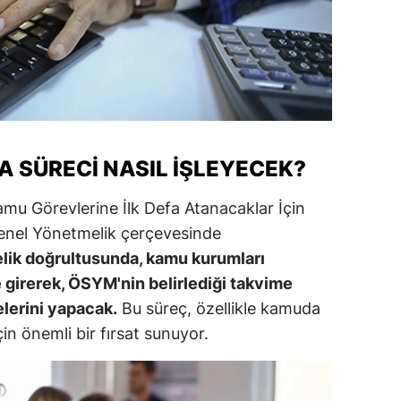
alatya
anisa
ahramanmaraş
ardin
 SÜRECI NASIL İŞLEYECEK?
uğla
mu Görevlerine İlk Defa Atanacaklar İçin
uş
enel Yönetmelik çerçevesinde
evşehir
lik doğrultusunda, kamu kurumları
 girerek, ÖSYM'nin belirlediği takvime
iğde
lerini yapacak.
Bu süreç, özellikle kamuda
rdu
in önemli bir fırsat sunuyor.
ize
akarya