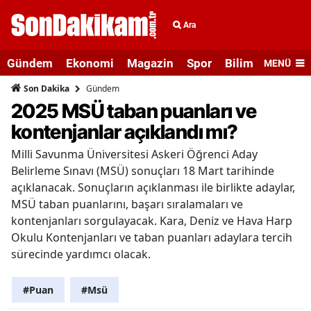
Ara
Gündem
Ekonomi
Magazin
Spor
Bilim ve Teknolo
MENÜ
Gündem
Son Dakika
2025 MSÜ taban puanları ve
kontenjanlar açıklandı mı?
Milli Savunma Üniversitesi Askeri Öğrenci Aday
Belirleme Sınavı (MSÜ) sonuçları 18 Mart tarihinde
açıklanacak. Sonuçların açıklanması ile birlikte adaylar,
MSÜ taban puanlarını, başarı sıralamaları ve
kontenjanları sorgulayacak. Kara, Deniz ve Hava Harp
Okulu Kontenjanları ve taban puanları adaylara tercih
sürecinde yardımcı olacak.
#Puan
#Msü