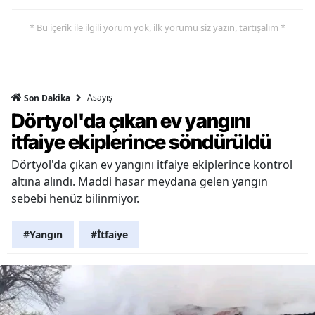
* Bu içerik ile ilgili yorum yok, ilk yorumu siz yazın, tartışalım *
Asayiş
Son Dakika
Dörtyol'da çıkan ev yangını
itfaiye ekiplerince söndürüldü
Dörtyol'da çıkan ev yangını itfaiye ekiplerince kontrol
altına alındı. Maddi hasar meydana gelen yangın
sebebi henüz bilinmiyor.
#Yangın
#İtfaiye