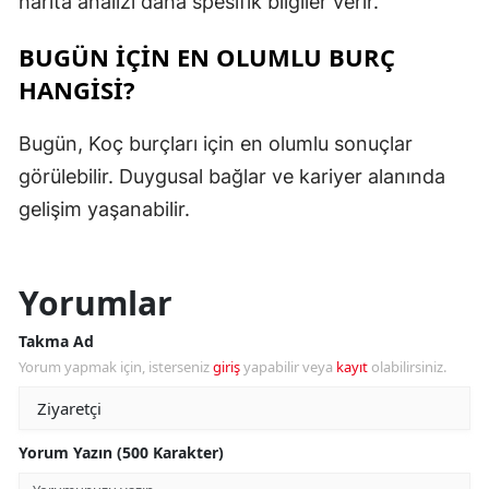
harita analizi daha spesifik bilgiler verir.
BUGÜN IÇIN EN OLUMLU BURÇ
HANGISI?
Bugün, Koç burçları için en olumlu sonuçlar
görülebilir. Duygusal bağlar ve kariyer alanında
gelişim yaşanabilir.
Yorumlar
Takma Ad
Yorum yapmak için, isterseniz
giriş
yapabilir veya
kayıt
olabilirsiniz.
Yorum Yazın (500 Karakter)