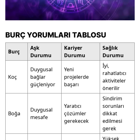
BURÇ YORUMLARI TABLOSU
Aşk
Kariyer
Sağlık
Burç
Durumu
Durumu
Durumu
İyi,
Duygusal
Yeni
rahatlatıcı
Koç
bağlar
projelerde
aktiviteler
güçleniyor
başarı
önerilir
Sindirim
Yaratıcı
sorunları
Duygusal
Boğa
çözümler
dikkat
mesafe
gerekecek
edilmesi
gerek
Yüksek