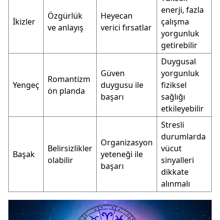
enerji, fazla
Özgürlük
Heyecan
İkizler
çalışma
ve anlayış
verici fırsatlar
yorgunluk
getirebilir
Duygusal
Güven
yorgunluk
Romantizm
Yengeç
duygusu ile
fiziksel
ön planda
başarı
sağlığı
etkileyebilir
Stresli
durumlarda
Organizasyon
Belirsizlikler
vücut
Başak
yeteneği ile
olabilir
sinyalleri
başarı
dikkate
alınmalı