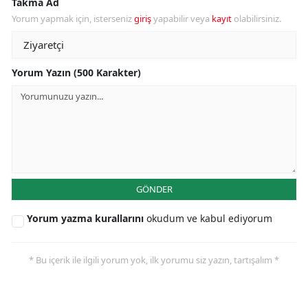
Takma Ad
Yorum yapmak için, isterseniz
giriş
yapabilir veya
kayıt
olabilirsiniz.
Yorum Yazın (500 Karakter)
GÖNDER
Yorum yazma kurallarını
okudum ve kabul ediyorum
* Bu içerik ile ilgili yorum yok, ilk yorumu siz yazın, tartışalım *