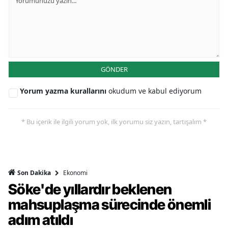
GÖNDER
Yorum yazma kurallarını
okudum ve kabul ediyorum
* Bu içerik ile ilgili yorum yok, ilk yorumu siz yazın, tartışalım *
Ekonomi
Son Dakika
Söke'de yıllardır beklenen
mahsuplaşma sürecinde önemli
adım atıldı