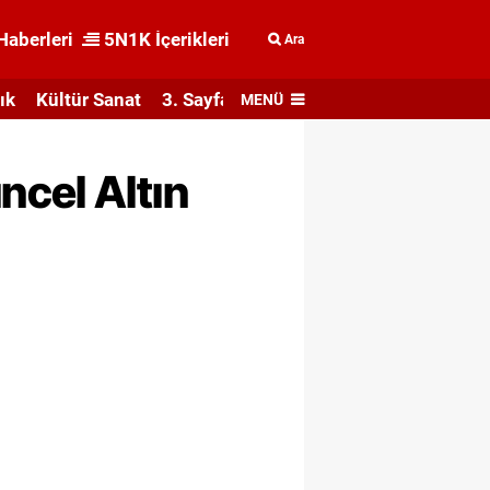
Haberleri
5N1K İçerikleri
Ara
ık
Kültür Sanat
3. Sayfa
MENÜ
ncel Altın