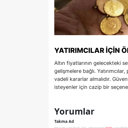
S
Si
S
S
YATIRIMCILAR İÇIN 
T
Altın fiyatlarının gelecekteki s
T
gelişmelere bağlı. Yatırımcılar
vadeli kararlar almalıdır. Güven
T
isteyenler için cazip bir seçe
T
Ş
Yorumlar
U
Takma Ad
V