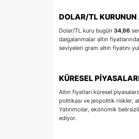
M
DOLAR/TL KURUNUN A
İ
Dolar/TL kuru bugün
34,66
sev
İ
dalgalanmalar altın fiyatlarınd
K
seviyeleri gram altın fiyatını yu
K
K
KÜRESEL PIYASALAR
Kı
Altın fiyatları küresel piyasal
K
politikası ve jeopolitik riskler, a
Yatırımcılar, ekonomik belirsiz
K
ediyor.
K
K