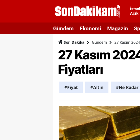
İstan
Açık
A
Gündem
Ekonomi
Magazin
Sp
A
Gündem
27 Kasım 2024 
Son Dakika
A
27 Kasım 2024
A
Fiyatları
A
A
#Fiyat
#Altın
#Ne Kadar
A
A
A
B