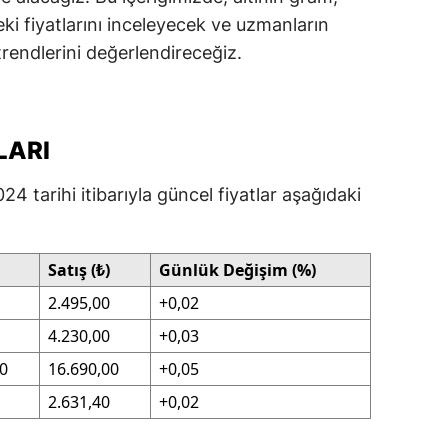
ki fiyatlarını inceleyecek ve uzmanların
dirne
trendlerini değerlendireceğiz.
lazığ
rzincan
LARI
rzurum
skişehir
4 tarihi itibarıyla güncel fiyatlar aşağıdaki
aziantep
Satış (₺)
Günlük Değişim (%)
iresun
2.495,00
+0,02
ümüşhane
4.230,00
+0,03
akkari
00
16.690,00
+0,05
atay
2.631,40
+0,02
sparta