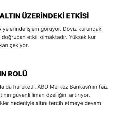
ersin
LTIN ÜZERINDEKI ETKISI
stanbul
iyelerinde işlem görüyor. Döviz kurundaki
zmir
a doğrudan etkili olmaktadır. Yüksek kur
ars
karı çekiyor.
astamonu
ayseri
IN ROLÜ
rklareli
arda da hareketli. ABD Merkez Bankası’nın faiz
ırşehir
ltının güvenli liman özelliğini artırıyor.
likler nedeniyle altını tercih etmeye devam
ocaeli
onya
ütahya