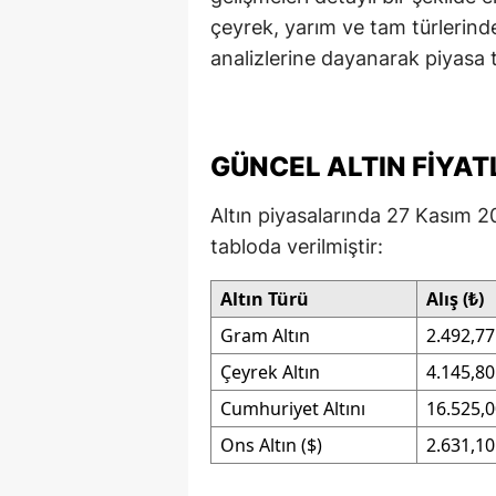
çeyrek, yarım ve tam türlerinde
E
analizlerine dayanarak piyasa 
E
E
GÜNCEL ALTIN FIYAT
E
E
Altın piyasalarında 27 Kasım 202
tabloda verilmiştir:
G
Altın Türü
Alış (₺)
G
Gram Altın
2.492,77
G
Çeyrek Altın
4.145,80
H
Cumhuriyet Altını
16.525,
H
Ons Altın ($)
2.631,10
I