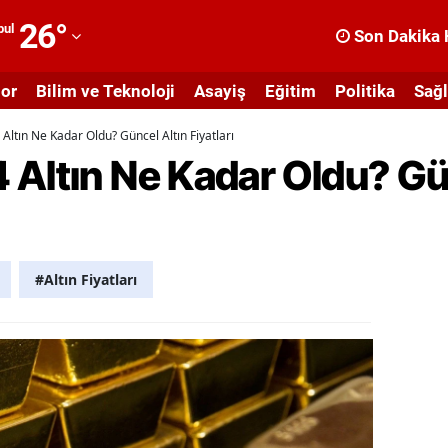
26
°
bul
Son Dakika 
dana
or
Bilim ve Teknoloji
Asayiş
Eğitim
Politika
Sağl
dıyaman
Altın Ne Kadar Oldu? Güncel Altın Fiyatları
fyonkarahisar
 Altın Ne Kadar Oldu? Gü
ğrı
masya
nkara
#Altın Fiyatları
ntalya
rtvin
ydın
alıkesir