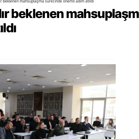
dır beklenen mahsuplaşma sürecinde önemli adım atıldı
rdır beklenen mahsuplaş
alova
ıldı
arabük
lis
smaniye
üzce