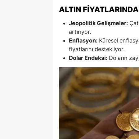
ALTIN FIYATLARINDA
M
M
Jeopolitik Gelişmeler:
Çatı
artırıyor.
K
Enflasyon:
Küresel enflasy
M
fiyatlarını destekliyor.
Dolar Endeksi:
Doların zayı
M
M
N
N
O
R
S