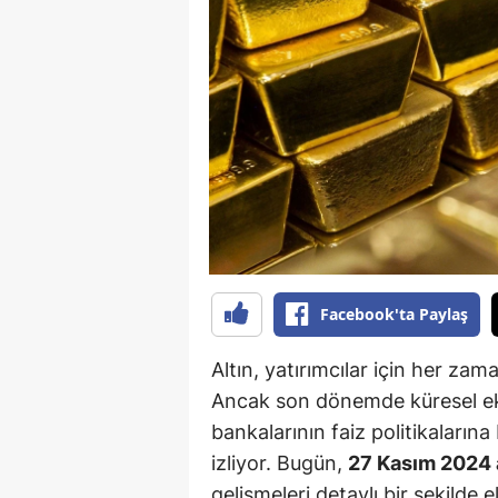
B
B
Bi
B
B
B
Ç
Facebook'ta Paylaş
Ç
Altın, yatırımcılar için her zam
Ç
Ancak son dönemde küresel eko
bankalarının faiz politikalarına b
D
izliyor. Bugün,
27 Kasım 2024 al
D
gelişmeleri detaylı bir şekilde 