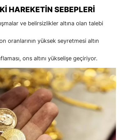
KI HAREKETIN SEBEPLERI
alatya
anisa
şmalar ve belirsizlikler altına olan talebi
ahramanmaraş
on oranlarının yüksek seyretmesi altın
ardin
flaması, ons altını yükselişe geçiriyor.
uğla
uş
evşehir
iğde
rdu
ize
akarya