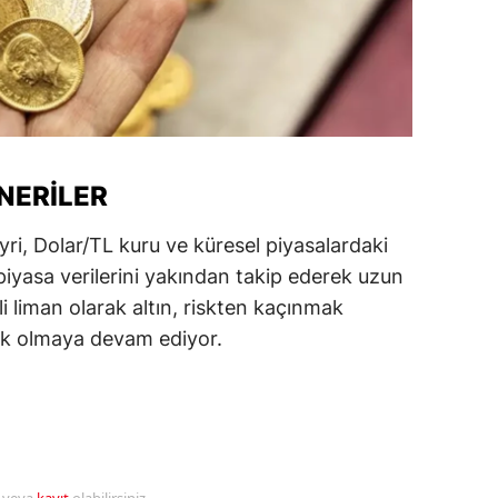
amsun
irt
inop
ivas
ÖNERILER
ekirdağ
eyri, Dolar/TL kuru ve küresel piyasalardaki
okat
, piyasa verilerini yakından takip ederek uzun
li liman olarak altın, riskten kaçınmak
rabzon
nek olmaya devam ediyor.
unceli
anlıurfa
şak
an