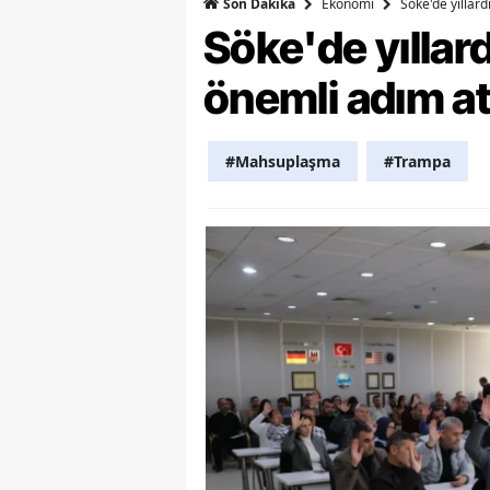
Ekonomi
Söke'de yıllar
Son Dakika
Söke'de yılla
Y
önemli adım at
K
Ki
#Mahsuplaşma
#Trampa
O
D