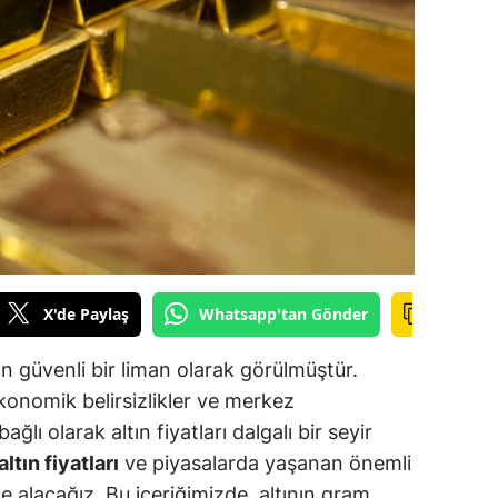
ilecik
ingöl
tlis
olu
urdur
ursa
anakkale
X'de Paylaş
Whatsapp'tan Gönder
ankırı
an güvenli bir liman olarak görülmüştür.
orum
nomik belirsizlikler ve merkez
ağlı olarak altın fiyatları dalgalı bir seyir
enizli
tın fiyatları
ve piyasalarda yaşanan önemli
iyarbakır
ele alacağız. Bu içeriğimizde, altının gram,