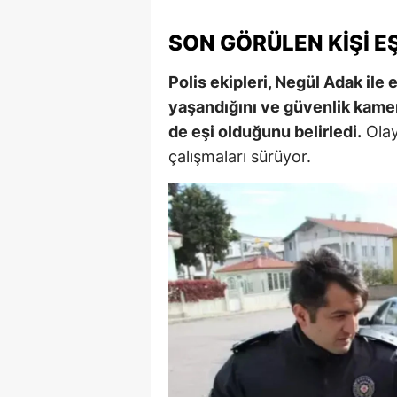
M
SON GÖRÜLEN KIŞI E
M
Polis ekipleri, Negül Adak ile e
K
yaşandığını ve güvenlik kamer
de eşi olduğunu belirledi.
Olayl
M
çalışmaları sürüyor.
M
M
N
N
O
R
S