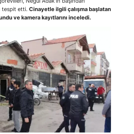
görevlileri, Negül Adak'ın başından
ersin
tespit etti.
Cinayetle ilgili çalışma başlatan
undu ve kamera kayıtlarını inceledi.
stanbul
zmir
ars
astamonu
ayseri
rklareli
ırşehir
ocaeli
onya
ütahya