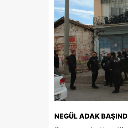
E
E
E
E
E
G
G
G
H
H
NEGÜL ADAK BAŞIN
I