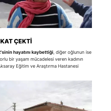
amsun
irt
inop
ivas
KKAT ÇEKTI
ekirdağ
sinin hayatını kaybettiği
, diğer oğlunun ise
Zorlu bir yaşam mücadelesi veren kadının
okat
n Aksaray Eğitim ve Araştırma Hastanesi
rabzon
unceli
anlıurfa
şak
an