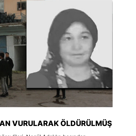
dirne
lazığ
rzincan
rzurum
skişehir
aziantep
iresun
ümüşhane
akkari
atay
DAN VURULARAK ÖLDÜRÜLMÜŞ
sparta