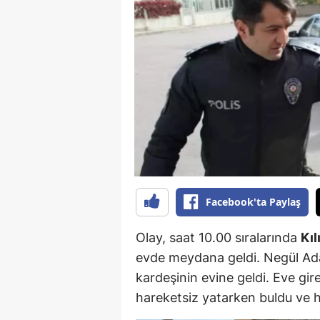
B
B
Bi
B
B
B
Ç
Facebook'ta Paylaş
Ç
Olay, saat 10.00 sıralarında
Kıl
Ç
evde meydana geldi. Negül Ad
kardeşinin evine geldi. Eve gire
D
hareketsiz yatarken buldu ve h
D