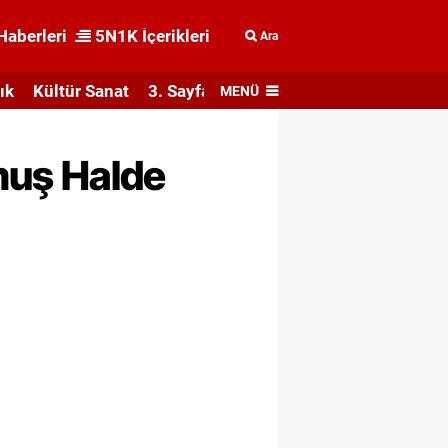
Haberleri
5N1K İçerikleri
Ara
ık
Kültür Sanat
3. Sayfa
MENÜ
muş Halde