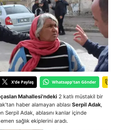
ilecik
ingöl
tlis
olu
urdur
ursa
anakkale
X'de Paylaş
Whatsapp'tan Gönder
ankırı
ıçaslan Mahallesi'ndeki
2 katlı müstakil bir
orum
ak'tan haber alamayan ablası
Serpil Adak
,
n Serpil Adak, ablasını kanlar içinde
enizli
emen sağlık ekiplerini aradı.
iyarbakır