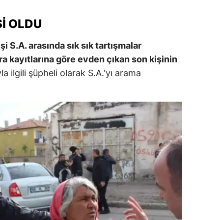
alatya
ŞI OLDU
anisa
şi S.A. arasında sık sık tartışmalar
ahramanmaraş
a kayıtlarına göre evden çıkan son kişinin
a ilgili şüpheli olarak S.A.'yı arama
ardin
uğla
uş
evşehir
iğde
rdu
ize
akarya