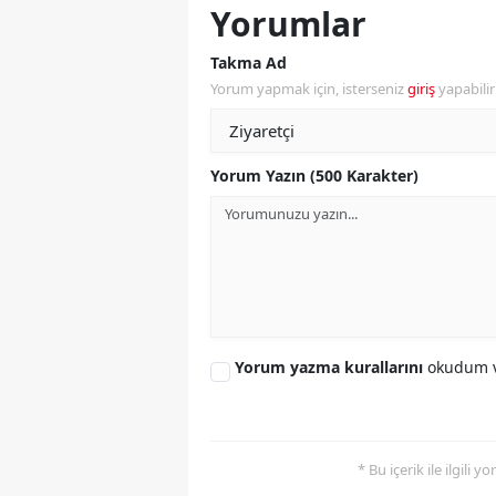
Yorumlar
Y
Takma Ad
K
Yorum yapmak için, isterseniz
giriş
yapabili
Ki
Yorum Yazın (500 Karakter)
O
D
Yorum yazma kurallarını
okudum v
* Bu içerik ile ilgili 