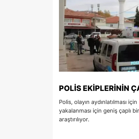
Y
Z
A
B
K
K
POLIS EKIPLERININ 
B
Ş
Polis, olayın aydınlatılması için
yakalanması için geniş çaplı bir 
B
araştırılıyor.
A
I