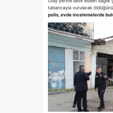
Olay yerine sevk edilen sağlık 
M
tabancayla vurularak öldüğünü 
polis, evde incelemelerde bul
İ
İ
K
K
K
Kı
K
K
K
K