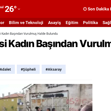
26
°
bul
Son Dakika 
dana
or
Bilim ve Teknoloji
Asayiş
Eğitim
Politika
Sağl
dıyaman
i Kadın Başından Vurulmuş Halde Bulundu
fyonkarahisar
i Kadın Başından Vurul
ğrı
masya
nkara
Adalet
#Şüpheli
#Aksaray
ntalya
rtvin
ydın
alıkesir