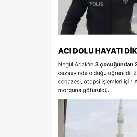
S
Si
S
S
ACI DOLU HAYATI DI
T
Negül Adak'ın
3 çocuğundan 2'
cezaevinde olduğu öğrenildi. 
T
cenazesi, otopsi işlemleri içi
T
morguna götürüldü.
T
Ş
U
V