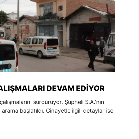
ozgat
onguldak
ksaray
ayburt
araman
ırıkkale
ÇALIŞMALARI DEVAM EDIYOR
atman
ırnak
 çalışmalarını sürdürüyor. Şüpheli S.A.'nın
arama başlatıldı. Cinayetle ilgili detaylar ise
artın
rdahan
ğdır