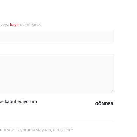
alova
arabük
r veya
kayıt
olabilirsiniz.
lis
smaniye
üzce
e kabul ediyorum
GÖNDER
yorum yok, ilk yorumu siz yazın, tartışalım *