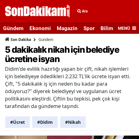
Ara
Gündem
Ekonomi
Magazin
Spor
Bilim ve Teknolo
MENÜ
Gündem
Son Dakika
5 dakikalık nikah için belediye
ücretine isyan
Didim'de evlilik hazırlığı yapan bir çift, nikah işlemleri
için belediyeye ödedikleri 2.232 TL'lik ücrete isyan etti.
Çift, "5 dakikalık iş için neden bu kadar para
ödüyoruz?" diyerek belediyeyi ve uygulanan ücret
politikasını eleştirdi. Çiftin bu tepkisi, pek çok kişi
tarafından da gündeme taşındı.
#Ücret
#Didim
#Nikah