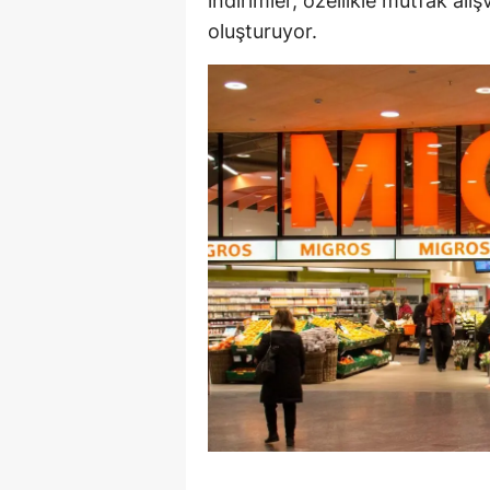
indirimler, özellikle mutfak alış
oluşturuyor.
S
Si
S
S
T
T
T
T
Ş
U
V