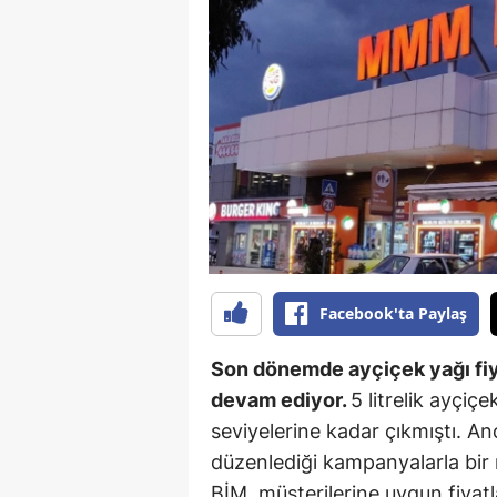
B
B
Bi
B
B
B
Ç
Facebook'ta Paylaş
Ç
Son dönemde ayçiçek yağı fiya
Ç
devam ediyor.
5 litrelik ayçiç
seviyelerine kadar çıkmıştı. An
D
düzenlediği kampanyalarla bir
D
BİM, müşterilerine uygun fiyatl