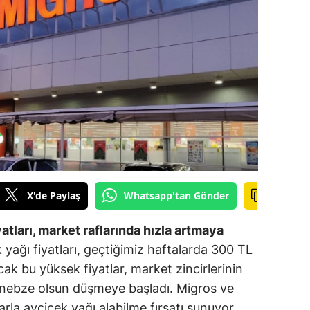
ilecik
ingöl
tlis
olu
urdur
ursa
anakkale
X'de Paylaş
Whatsapp'tan Gönder
ankırı
tları, market raflarında hızla artmaya
orum
ek yağı fiyatları, geçtiğimiz haftalarda 300 TL
cak bu yüksek fiyatlar, market zincirlerinin
enizli
 nebze olsun düşmeye başladı. Migros ve
iyarbakır
arla ayçiçek yağı alabilme fırsatı sunuyor.