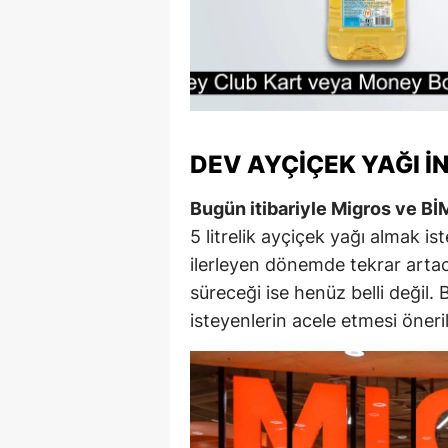
Y
K
Ki
DEV AYÇIÇEK YAĞI İ
O
D
Bugün itibariyle Migros ve Bİ
5 litrelik ayçiçek yağı almak ist
ilerleyen dönemde tekrar artaca
süreceği ise henüz belli değil
isteyenlerin acele etmesi öneril