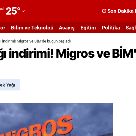
25
°
bul
Son Dakika 
dana
or
Bilim ve Teknoloji
Asayiş
Eğitim
Politika
Sağl
dıyaman
ğı indirimi! Migros ve BİM'de bugün başladı
fyonkarahisar
ğı indirimi! Migros ve Bİ
ğrı
masya
nkara
ek Yağı
ntalya
rtvin
ydın
alıkesir