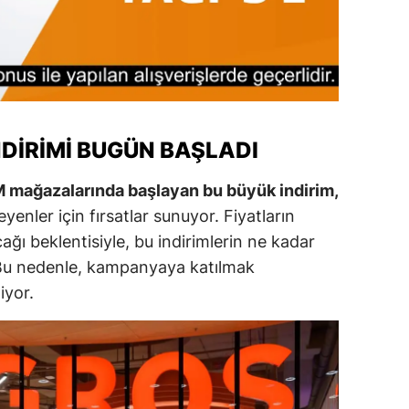
alova
arabük
lis
NDIRIMI BUGÜN BAŞLADI
smaniye
üzce
M mağazalarında başlayan bu büyük indirim,
eyenler için fırsatlar sunuyor. Fiyatların
ğı beklentisiyle, bu indirimlerin ne kadar
. Bu nedenle, kampanyaya katılmak
iyor.