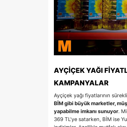
M
M
K
M
M
M
AYÇIÇEK YAĞI FIYAT
N
KAMPANYALAR
N
Ayçiçek yağı fiyatlarının sürek
O
BİM gibi büyük marketler, müşt
yapabilme imkanı sunuyor
. M
R
369 TL'ye satarken, BİM ise Y
S