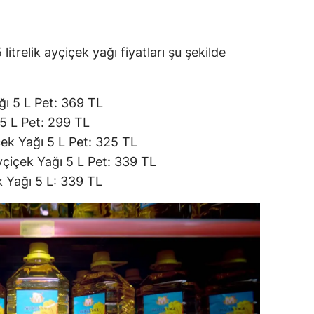
ersin
stanbul
itrelik ayçiçek yağı fiyatları şu şekilde
zmir
ğı 5 L Pet: 369 TL
ars
5 L Pet: 299 TL
astamonu
ek Yağı 5 L Pet: 325 TL
yçiçek Yağı 5 L Pet: 339 TL
ayseri
 Yağı 5 L: 339 TL
rklareli
ırşehir
ocaeli
onya
ütahya