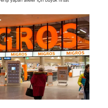
verişi yapan aileler için büyük fırsat
amsun
irt
inop
ivas
ekirdağ
okat
rabzon
unceli
anlıurfa
şak
an