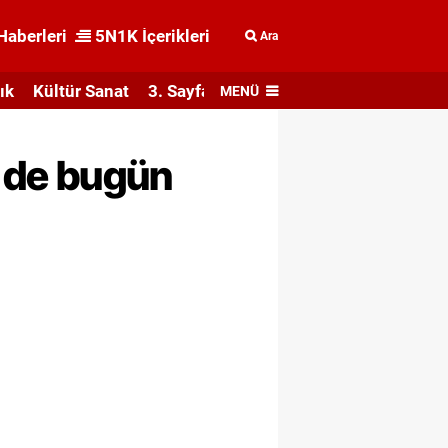
Haberleri
5N1K İçerikleri
Ara
ık
Kültür Sanat
3. Sayfa
MENÜ
M'de bugün