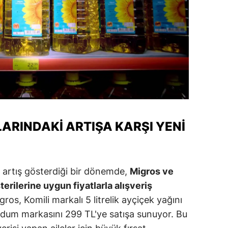
alatya
anisa
ahramanmaraş
ardin
uğla
uş
LARINDAKI ARTIŞA KARŞI YENI
evşehir
iğde
li artış gösterdiği bir dönemde,
Migros ve
rdu
erilerine uygun fiyatlarla alışveriş
igros, Komili markalı 5 litrelik ayçiçek yağını
ize
udum markasını 299 TL'ye satışa sunuyor. Bu
akarya