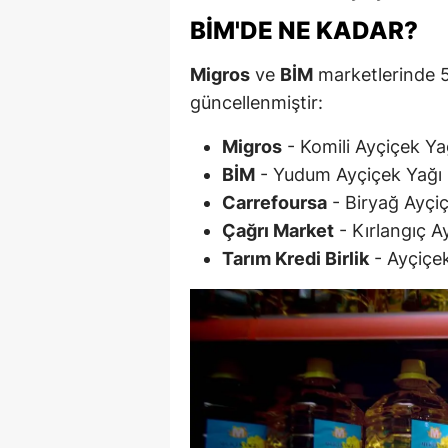
BİM'DE NE KADAR?
M
İ
Migros
ve
BİM
marketlerinde 5 l
güncellenmiştir:
İ
Migros
- Komili Ayçiçek Ya
K
BİM
- Yudum Ayçiçek Yağı 
K
Carrefoursa
- Biryağ Ayçiç
Çağrı Market
- Kırlangıç A
K
Tarım Kredi Birlik
- Ayçiçek
Kı
K
K
K
K