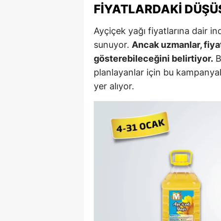
FIYATLARDAKI DÜŞÜ
Y
Ayçiçek yağı fiyatlarına dair ind
Z
sunuyor.
Ancak uzmanlar, fiyat
gösterebileceğini belirtiyor.
B
A
planlayanlar için bu kampanyal
B
yer alıyor.
K
K
B
Ş
B
A
I