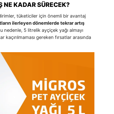
Ş NE KADAR SÜRECEK?
ozgat
irimler, tüketiciler için önemli bir avantaj
onguldak
ların ilerleyen dönemlerde tekrar artış
u nedenle, 5 litrelik ayçiçek yağı almayı
ksaray
ar kaçırılmaması gereken fırsatlar arasında
ayburt
araman
ırıkkale
atman
ırnak
artın
rdahan
ğdır