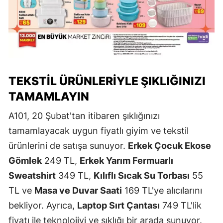
TEKSTIL ÜRÜNLERIYLE ŞIKLIĞINIZI
TAMAMLAYIN
A101, 20 Şubat'tan itibaren şıklığınızı
tamamlayacak uygun fiyatlı giyim ve tekstil
ürünlerini de satışa sunuyor.
Erkek Çocuk Ekose
Gömlek
249 TL,
Erkek Yarım Fermuarlı
Sweatshirt
349 TL,
Kılıflı Sıcak Su Torbası
55
TL ve
Masa ve Duvar Saati
169 TL'ye alıcılarını
bekliyor. Ayrıca,
Laptop Sırt Çantası
749 TL'lik
fiyatı ile teknolojiyi ve şıklığı bir arada sunuyor.