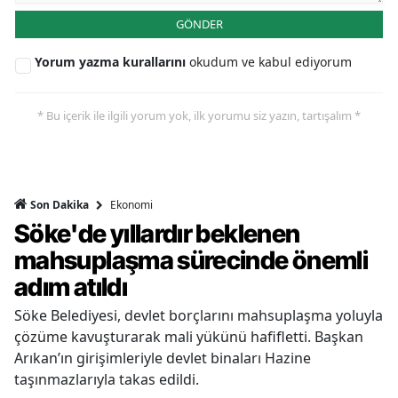
GÖNDER
Yorum yazma kurallarını
okudum ve kabul ediyorum
* Bu içerik ile ilgili yorum yok, ilk yorumu siz yazın, tartışalım *
Ekonomi
Son Dakika
Söke'de yıllardır beklenen
mahsuplaşma sürecinde önemli
adım atıldı
Söke Belediyesi, devlet borçlarını mahsuplaşma yoluyla
çözüme kavuşturarak mali yükünü hafifletti. Başkan
Arıkan’ın girişimleriyle devlet binaları Hazine
taşınmazlarıyla takas edildi.