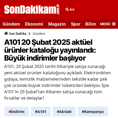
Ara
Gündem
Ekonomi
Magazin
Spor
Bilim ve Teknolo
MENÜ
Gündem
Son Dakika
A101 20 Şubat 2025 aktüel
ürünler kataloğu yayınlandı:
Büyük indirimler başlıyor
A101, 20 Şubat 2025 tarihi itibariyle satışa sunacağı
yeni aktüel ürünler kataloğunu açıkladı. Elektronikten
gıdaya, temizlik malzemelerinden tekstile kadar pek
çok üründe büyük indirimler tüketicileri bekliyor. İşte
A101'in 20 Şubat'tan itibaren satışa sunacağı tüm
fırsatlar ve detaylar!
#İndirim
#A101
#Aktüel
#Kampanya