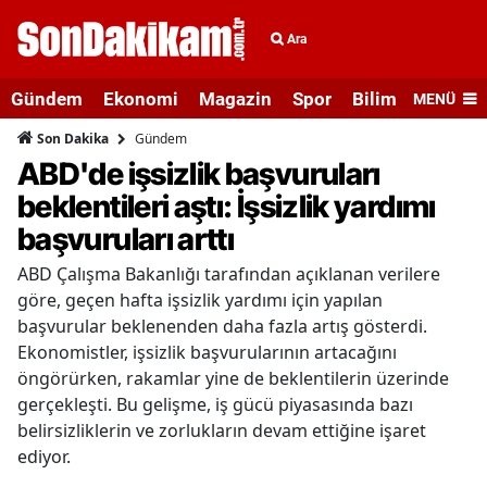
Ara
Gündem
Ekonomi
Magazin
Spor
Bilim ve Teknolo
MENÜ
Gündem
Son Dakika
ABD'de işsizlik başvuruları
beklentileri aştı: İşsizlik yardımı
başvuruları arttı
ABD Çalışma Bakanlığı tarafından açıklanan verilere
göre, geçen hafta işsizlik yardımı için yapılan
başvurular beklenenden daha fazla artış gösterdi.
Ekonomistler, işsizlik başvurularının artacağını
öngörürken, rakamlar yine de beklentilerin üzerinde
gerçekleşti. Bu gelişme, iş gücü piyasasında bazı
belirsizliklerin ve zorlukların devam ettiğine işaret
ediyor.