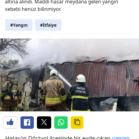
altına alındı. Maddi hasar meydana gelen yangın
sebebi henüz bilinmiyor.
#Yangın
#İtfaiye
Hatay'ın Dörtyol ilçesinde bir evde çıkan
yangın
,