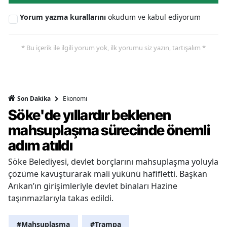
Yorum yazma kurallarını
okudum ve kabul ediyorum
* Bu içerik ile ilgili yorum yok, ilk yorumu siz yazın, tartışalım *
Ekonomi
Son Dakika
Söke'de yıllardır beklenen
mahsuplaşma sürecinde önemli
adım atıldı
Söke Belediyesi, devlet borçlarını mahsuplaşma yoluyla
çözüme kavuşturarak mali yükünü hafifletti. Başkan
Arıkan’ın girişimleriyle devlet binaları Hazine
taşınmazlarıyla takas edildi.
#Mahsuplaşma
#Trampa