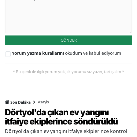
GÖNDER
Yorum yazma kurallarını
okudum ve kabul ediyorum
* Bu içerik ile ilgili yorum yok, ilk yorumu siz yazın, tartışalım *
Asayiş
Son Dakika
Dörtyol'da çıkan ev yangını
itfaiye ekiplerince söndürüldü
Dörtyol'da çıkan ev yangını itfaiye ekiplerince kontrol